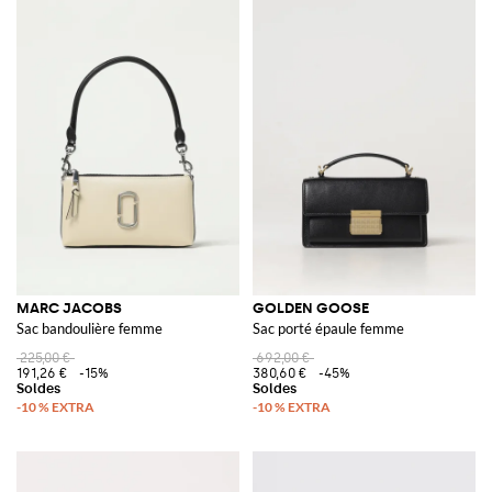
MARC JACOBS
GOLDEN GOOSE
Sac bandoulière femme
Sac porté épaule femme
225,00 €
692,00 €
191,26 €
-15%
380,60 €
-45%