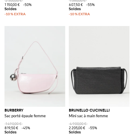
2 300,00 €
1 350,00 €
1 150,00 €
-50%
607,50 €
-55%
BURBERRY
BRUNELLO CUCINELLI
Sac porté épaule femme
Mini sac à main femme
1 490,00 €
4 900,00 €
819,50 €
-45%
2 205,00 €
-55%