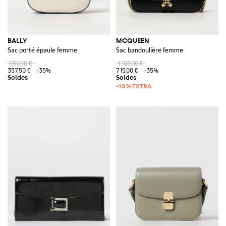
BALLY
MCQUEEN
Sac porté épaule femme
Sac bandoulière femme
550,00 €
1 100,00 €
357,50 €
-35%
715,00 €
-35%