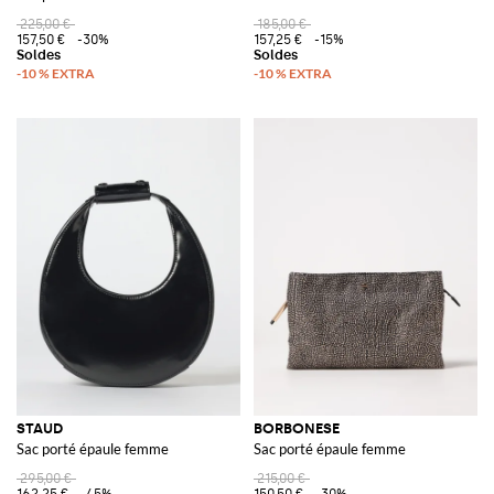
225,00 €
185,00 €
157,50 €
-30%
157,25 €
-15%
STAUD
BORBONESE
Sac porté épaule femme
Sac porté épaule femme
295,00 €
215,00 €
162,25 €
-45%
150,50 €
-30%