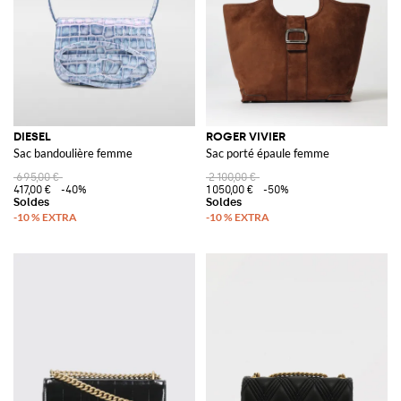
DIESEL
ROGER VIVIER
Sac bandoulière femme
Sac porté épaule femme
695,00 €
2 100,00 €
417,00 €
-40%
1 050,00 €
-50%