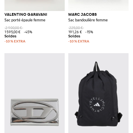
VALENTINO GARAVANI
MARC JACOBS
Sac porté épaule femme
Sac bandoulière femme
2 900,00 €
225,00 €
1 595,00 €
-45%
191,26 €
-15%