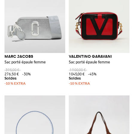
MARC JACOBS
VALENTINO GARAVANI
Sac porté épaule femme
Sac porté épaule femme
395,00 €
1 900,00 €
276,50 €
-30%
1 045,00 €
-45%