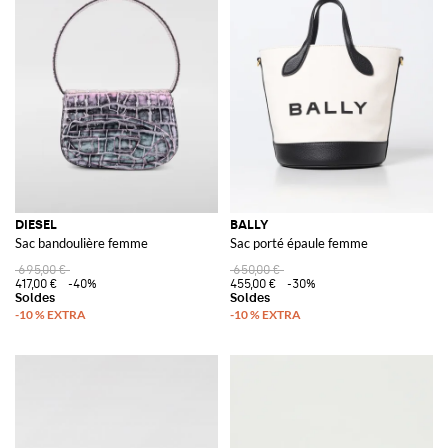
DIESEL
BALLY
Sac bandoulière femme
Sac porté épaule femme
695,00 €
650,00 €
417,00 €
-40%
455,00 €
-30%