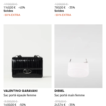
1 900,00 €
1 200,00 €
1 140,00 €
-40%
780,00 €
-35%
VALENTINO GARAVANI
DIESEL
Sac porté épaule femme
Sac porté main femme
3 200,00 €
375,00 €
1 600,00 €
-50%
243,76 €
-35%