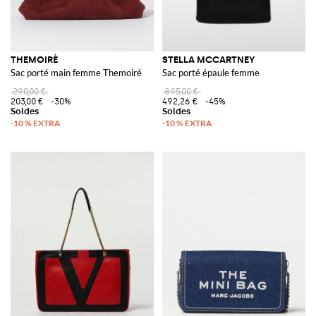
THEMOIRÈ
STELLA MCCARTNEY
Sac porté main femme Themoiré
Sac porté épaule femme
290,00 €
895,00 €
203,00 €
-30%
492,26 €
-45%