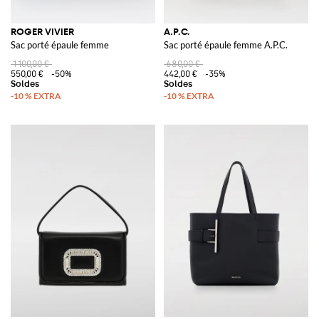
ROGER VIVIER
A.P.C.
Sac porté épaule femme
Sac porté épaule femme A.P.C.
1 100,00 €
680,00 €
550,00 €
-50%
442,00 €
-35%