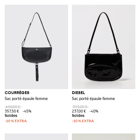
COURRÈGES
DIESEL
Sac porté épaule femme
Sac porté épaule femme
650,00 €
395,00 €
357,50 €
-45%
237,00 €
-40%