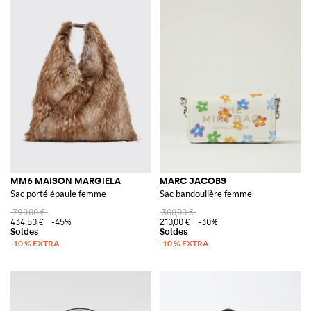
MM6 MAISON MARGIELA
MARC JACOBS
Sac porté épaule femme
Sac bandoulière femme
790,00 €
300,00 €
434,50 €
-45%
210,00 €
-30%