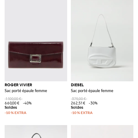
ROGER VIVIER
DIESEL
Sac porté épaule femme
Sac porté épaule femme
1 100,00 €
375,00 €
660,00 €
-40%
262,51 €
-30%