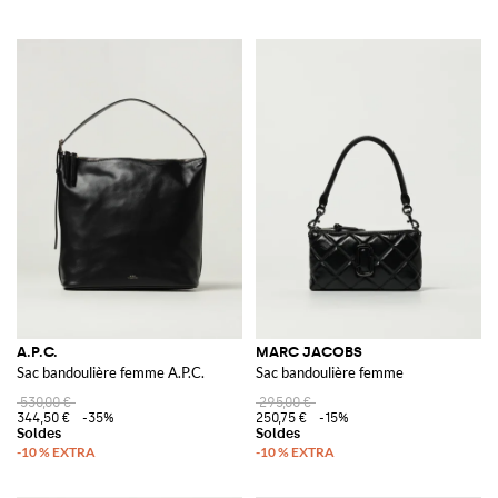
A.P.C.
MARC JACOBS
Sac bandoulière femme A.P.C.
Sac bandoulière femme
530,00 €
295,00 €
344,50 €
-35%
250,75 €
-15%