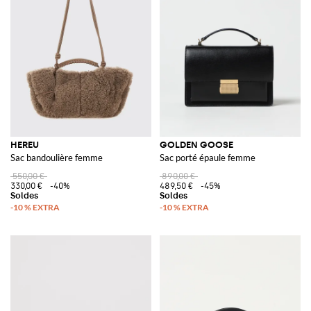
HEREU
GOLDEN GOOSE
Sac bandoulière femme
Sac porté épaule femme
550,00 €
890,00 €
330,00 €
-40%
489,50 €
-45%