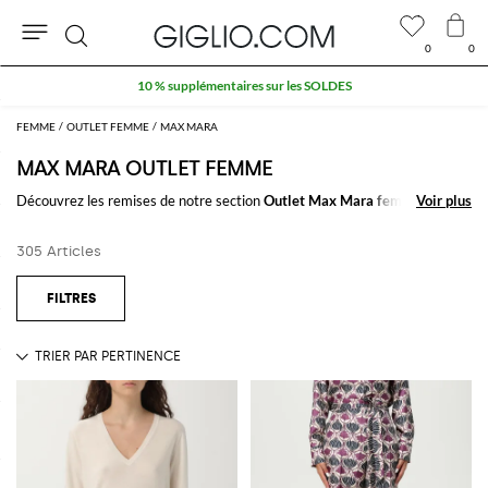
0
0
Rechercher
10 % supplémentaires sur les SOLDES
FEMME
OUTLET FEMME
MAX MARA
MAX MARA OUTLET FEMME
Découvrez les remises de notre section
Outlet Max Mara femme
Voir plus
Voir plus
et
achetez des vêtements et des accessoires griffés des meilleurs marques
italiennes et internationales. Profitez des soldes dans notre section
305 Articles
Outlet Max Mara femme en ligne
sur GIGLIO.COM
Voir tout
MAX MARA