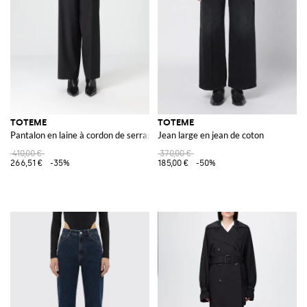
TOTEME
TOTEME
Pantalon en laine à cordon de serrage
Jean large en jean de coton
410,00 €
370,00 €
266,51 €
-35%
185,00 €
-50%