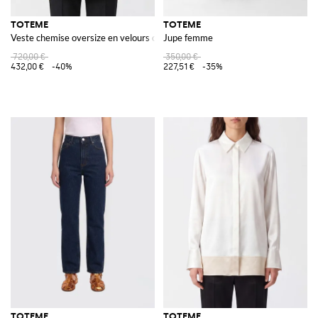
TOTEME
TOTEME
Veste chemise oversize en velours côtelé
Jupe femme
720,00 €
350,00 €
432,00 €
-40%
227,51 €
-35%
TOTEME
TOTEME