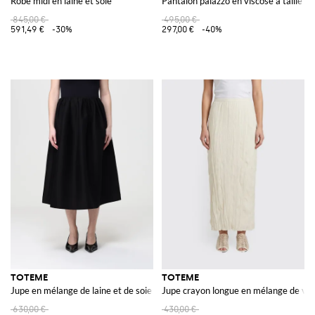
Robe midi en laine et soie
Pantalon palazzo en viscose à taille h
845,00 €
495,00 €
591,49 €
-30%
297,00 €
-40%
TOTEME
TOTEME
Jupe en mélange de laine et de soie
Jupe crayon longue en mélange de visc
630,00 €
430,00 €