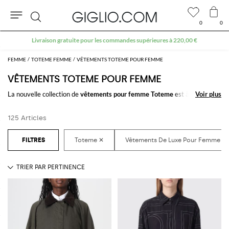
0
0
Rechercher
10 % extra sur l'espace Outlet
FEMME
TOTEME FEMME
VÊTEMENTS TOTEME POUR FEMME
VÊTEMENTS TOTEME POUR FEMME
La nouvelle collection de
vêtements pour femme Toteme
est à découvrir
Voir plus
Voir plus
sur GIGLIO.COM: une sélection raffinée de
vêtements pour femme
signés Toteme
pensée pour satisfaire tout les styles. Des looks plus
125 Articles
décontractés aux plus classiques, vous trouverez toujours ce que vous
cherchez.
Découvrez les dernières collections de
vêtements Toteme femme
sur
GIGLIO.COM