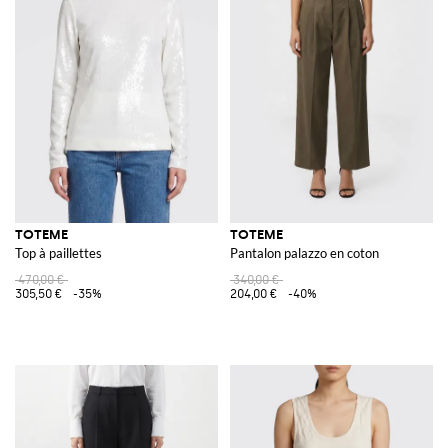
TOTEME
TOTEME
Top à paillettes
Pantalon palazzo en coton
470,00 €
340,00 €
305,50 €
-35%
204,00 €
-40%