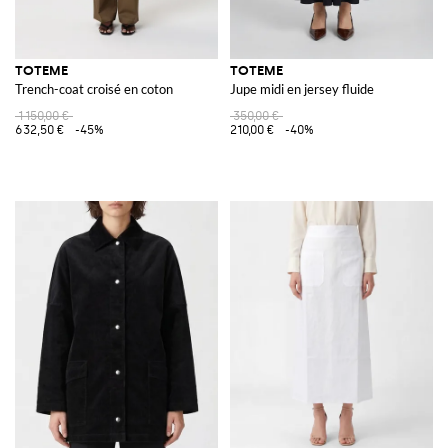
TOTEME
TOTEME
Trench-coat croisé en coton
Jupe midi en jersey fluide
1 150,00 €
350,00 €
632,50 €
-45%
210,00 €
-40%