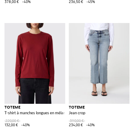
378,00 €
-40%
236,50 €
-45%
TOTEME
TOTEME
T-shirt à manches longues en mélange de lyocell et coton à col rond
Jean crop
220,00 €
390,00 €
132,00 €
-40%
234,00 €
-40%