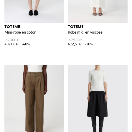
TOTEME
TOTEME
Mini-robe en coton
Robe midi en viscose
670,00 €
675,00 €
402,00 €
-40%
472,51 €
-30%