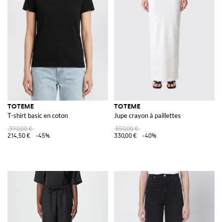
TOTEME
TOTEME
T-shirt basic en coton
Jupe crayon à paillettes
390,00 €
550,00 €
214,50 €
-45%
330,00 €
-40%