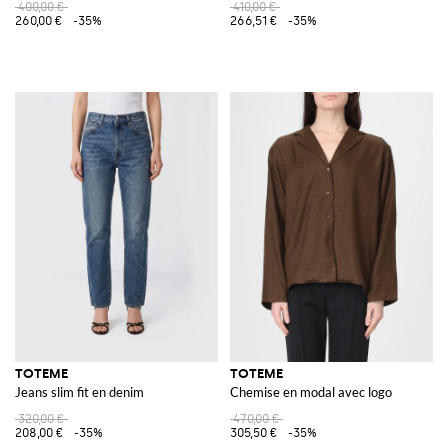
400,00 €
410,00 €
260,00 €
-35%
266,51 €
-35%
TOTEME
TOTEME
Jeans slim fit en denim
Chemise en modal avec logo
320,00 €
470,00 €
208,00 €
-35%
305,50 €
-35%