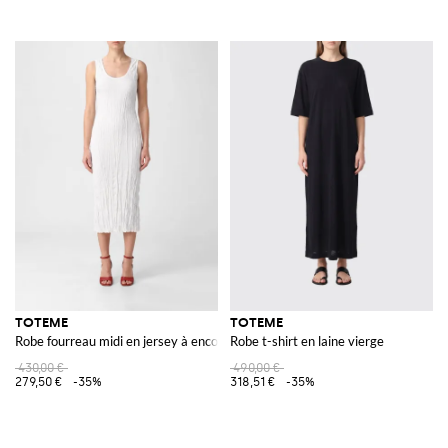
TOTEME
TOTEME
Robe fourreau midi en jersey à encolure en U et épaules dénudées
Robe t-shirt en laine vierge
430,00 €
490,00 €
279,50 €
-35%
318,51 €
-35%