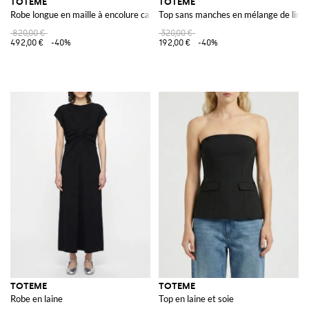
TOTEME
TOTEME
Robe longue en maille à encolure carrée et épaules dénudées
Top sans manches en mélange de lin av
820,00 €
320,00 €
492,00 €
-40%
192,00 €
-40%
TOTEME
TOTEME
Robe en laine
Top en laine et soie