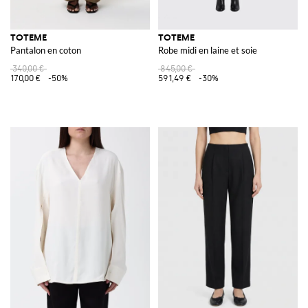
TOTEME
TOTEME
Pantalon en coton
Robe midi en laine et soie
340,00 €
845,00 €
170,00 €
-50%
591,49 €
-30%