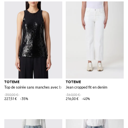
TOTEME
TOTEME
Top de soirée sans manches avec broderie de sequins et col rond
Jean cropped fit en denim
350,00 €
360,00 €
227,51 €
-35%
216,00 €
-40%