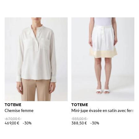
TOTEME
TOTEME
Chemise femme
Mini-jupe évasée en satin avec ferme
670,00 €
555,00 €
469,00 €
-30%
388,50 €
-30%