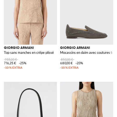
GIORGIO ARMANI
GIORGIO ARMANI
Top sans manches en crêpe plissé
Mocassins en daim avec coutures tre
955,00 €
850,00 €
716,25 €
-25%
680,00 €
-20%