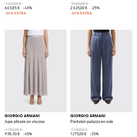
1 207,00 €
3 500,00 €
663,85 €
-45%
2 625,00 €
-25%
GIORGIO ARMANI
GIORGIO ARMANI
Jupe plissée en viscose
Pantalon palazzo en soie
1 706,00 €
1 700,00 €
938,30 €
-45%
1 275,00 €
-25%