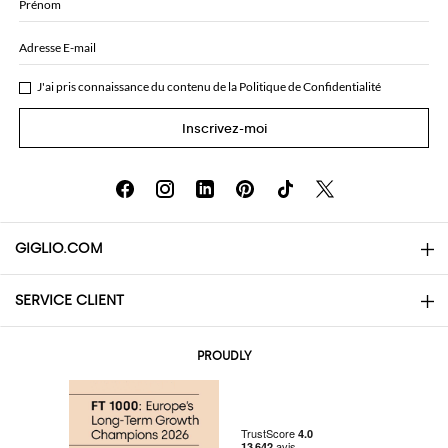
Prénom
Adresse E-mail
J'ai pris connaissance du contenu de la
Politique de Confidentialité
Inscrivez-moi
GIGLIO.COM
SERVICE CLIENT
About
Contacts
AI Disclaimer
PROUDLY
Questions Fréquentes
Achats
Les boutiques
Paiements
Livraisons