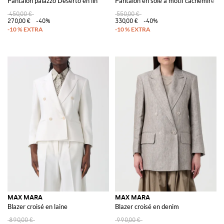
Pantalon palazzo Deserto en lin
Pantalon en soie à motif cachemire
450,00 €
550,00 €
270,00 €
-40%
330,00 €
-40%
MAX MARA
MAX MARA
Blazer croisé en laine
Blazer croisé en denim
890,00 €
990,00 €