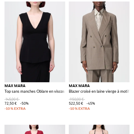
MAX MARA
MAX MARA
Top sans manches Oblare en viscose stretch avec col en V
Blazer croisé en laine vierge à motif g
145,00 €
950,00 €
72,50 €
-50%
522,50 €
-45%