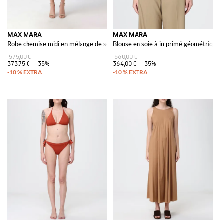
MAX MARA
MAX MARA
Robe chemise midi en mélange de soie avec ceinture à nouer
Blouse en soie à imprimé géométrique a
575,00 €
560,00 €
373,75 €
-35%
364,00 €
-35%