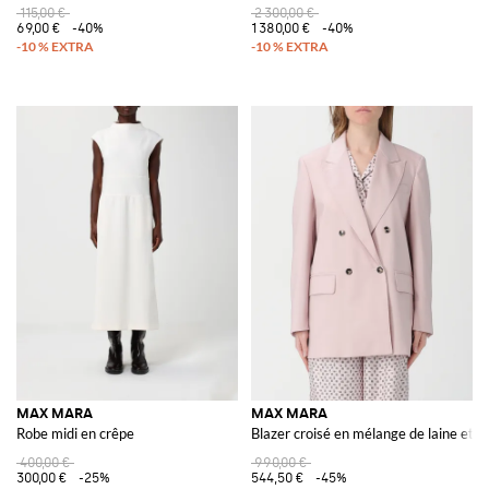
115,00 €
2 300,00 €
69,00 €
-40%
1 380,00 €
-40%
MAX MARA
MAX MARA
Robe midi en crêpe
Blazer croisé en mélange de laine et s
400,00 €
990,00 €
300,00 €
-25%
544,50 €
-45%