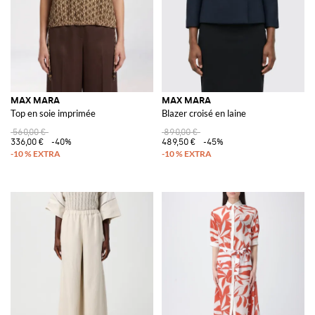
MAX MARA
MAX MARA
Top en soie imprimée
Blazer croisé en laine
560,00 €
890,00 €
336,00 €
-40%
489,50 €
-45%