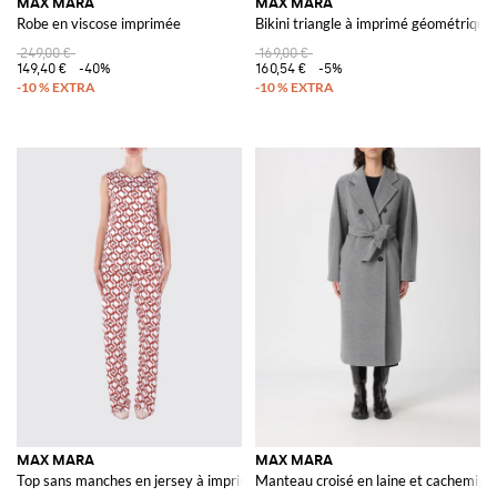
MAX MARA
MAX MARA
Robe en viscose imprimée
Bikini triangle à imprimé géométrique
249,00 €
169,00 €
149,40 €
-40%
160,54 €
-5%
MAX MARA
MAX MARA
Top sans manches en jersey à imprimé géométrique
Manteau croisé en laine et cachemire