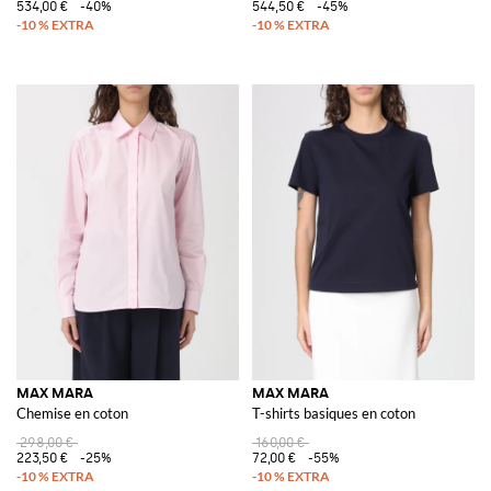
534,00 €
-40%
544,50 €
-45%
MAX MARA
MAX MARA
Chemise en coton
T-shirts basiques en coton
298,00 €
160,00 €
223,50 €
-25%
72,00 €
-55%