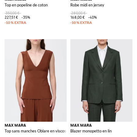
Top en popeline de coton
Robe midi en jersey
350,00 €
280,00 €
227,51 €
-35%
168,00 €
-40%
MAX MARA
MAX MARA
Top sans manches Oblare en viscose stretch avec col en V
Blazer monopetto en lin