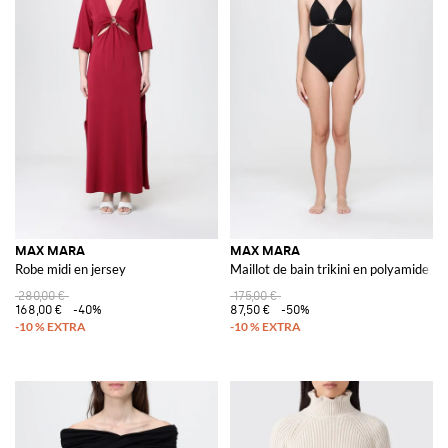
MAX MARA
MAX MARA
Robe midi en jersey
Maillot de bain trikini en polyamide s
280,00 €
175,00 €
168,00 €
-40%
87,50 €
-50%