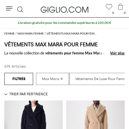
0
0
Rechercher
10 % supplémentaires sur les SOLDES
FEMME
MAX MARA FEMME
VÊTEMENTS MAX MARA POUR FEMME
VÊTEMENTS MAX MARA POUR FEMME
La nouvelle collection de
vêtements pour femme Max Mara
est à
Voir plus
Voir plus
découvrir sur GIGLIO.COM: une sélection raffinée de
vêtements pour
femme signés Max Mara
pensée pour satisfaire tout les styles. Des looks
615 Articles
plus décontractés aux plus classiques, vous trouverez toujours ce que
vous cherchez.
Découvrez les dernières collections de
vêtements Max Mara femme
sur
GIGLIO.COM