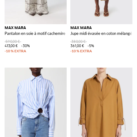
MAX MARA
MAX MARA
Pantalon en soie à motif cachemire
Jupe midi évasée en coton mélangé av
590,00 €
380,00 €
413,00 €
-30%
361,00 €
-5%