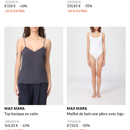
145,00 €
509,00 €
87,00 €
-40%
330,85 €
-35%
MAX MARA
MAX MARA
Top basique en satin
Maillot de bain une pièce avec logo fl
280,00 €
175,00 €
168,00 €
-40%
87,50 €
-50%