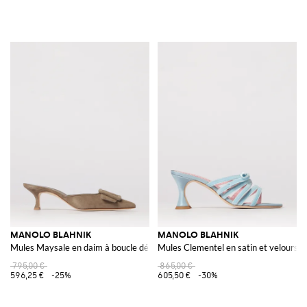
MANOLO BLAHNIK
MANOLO BLAHNIK
Mules Maysale en daim à boucle décorative
Mules Clementel en satin et velours 
795,00 €
865,00 €
596,25 €
-25%
605,50 €
-30%