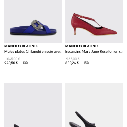
MANOLO BLAHNIK
MANOLO BLAHNIK
Mules plates Chilanghi en soie avec boucle bijou
Escarpins Mary Jane Rosellon en cuir 
1 045,00 €
965,00 €
940,50 €
-10%
820,24 €
-15%