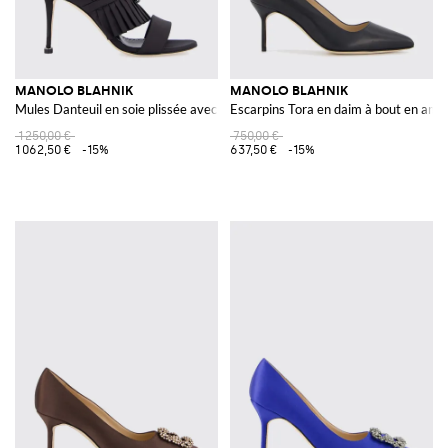
MANOLO BLAHNIK
MANOLO BLAHNIK
Mules Danteuil en soie plissée avec ornements en cristal
Escarpins Tora en daim à bout en ama
1 250,00 €
750,00 €
1 062,50 €
-15%
637,50 €
-15%