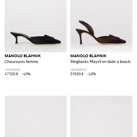
élégance raffinée qui ne passe jamais inaperçue.
Feuilletez notre sélection de
chaussures Manolo Blahnik
en ligne sur
Giglio.com et achetez votre modèle préféré avec la livraison gratuite.
Voir tout
MANOLO BLAHNIK
MANOLO BLAHNIK
MANOLO BLAHNIK
Chaussures femme
Slingbacks Maysli en daim à boucle dé
795,00 €
865,00 €
477,00 €
-40%
519,00 €
-40%