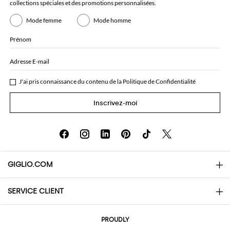
collections spéciales et des promotions personnalisées.
Mode femme
Mode homme
Prénom
Adresse E-mail
J'ai pris connaissance du contenu de la
Politique de Confidentialité
Inscrivez-moi
GIGLIO.COM
SERVICE CLIENT
About
Contacts
AI Disclaimer
PROUDLY
Questions Fréquentes