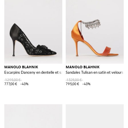
MANOLO BLAHNIK
MANOLO BLAHNIK
Escarpins Danceny en dentelle et satin à boucle bijou
Sandales Tulisan en satin et velours à 
1 295,00 €
1 325,00 €
777,00 €
-40%
795,00 €
-40%