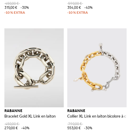
450,00 €
590,00 €
315,00 €
-30%
354,00 €
-40%
RABANNE
RABANNE
Bracelet Gold XL Link en laiton
Collier XL Link en laiton bicolore à ch
450,00 €
790,00 €
270,00 €
-40%
553,00 €
-30%