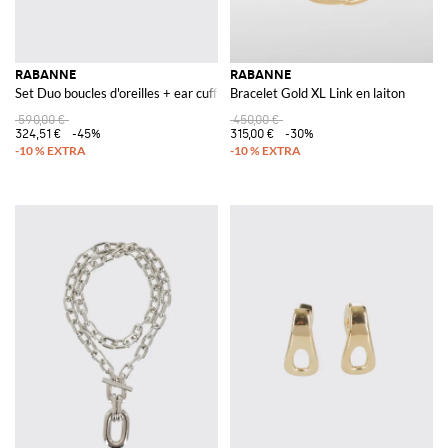
RABANNE
RABANNE
Set Duo boucles d'oreilles + ear cuff en laiton
Bracelet Gold XL Link en laiton
590,00 €
450,00 €
324,51 €
-45%
315,00 €
-30%