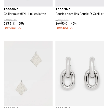
RABANNE
RABANNE
Collier multifil XL Link en laiton
Boucles d'oreilles Boucle D`Oreill en 
590,00 €
490,00 €
383,51 €
-35%
269,50 €
-45%