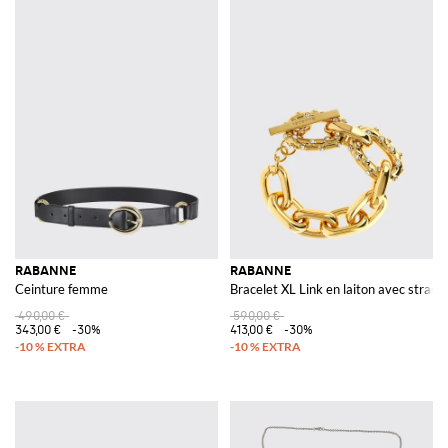
RABANNE
RABANNE
Ceinture femme
Bracelet XL Link en laiton avec strass 
490,00 €
590,00 €
343,00 €
-30%
413,00 €
-30%