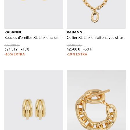
RABANNE
RABANNE
Boucles d'oreilles XL Link en aluminium
Collier XL Link en laiton avec strass i
590,00 €
850,00 €
324,51 €
-45%
425,00 €
-50%