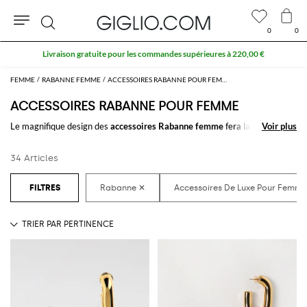
0
0
Rechercher
FEMME
RABANNE FEMME
ACCESSOIRES RABANNE POUR FEMME
ACCESSOIRES RABANNE POUR FEMME
Le magnifique design des
accessoires Rabanne femme
fera la différence
Voir plus
Voir plus
quelle que soit votre tenue. Choisissez parmi nos nombreux
accessoires
pour femme signés Rabanne
à acheter facilement en ligne et créez
34 Articles
toujours de nouveaux styles en les combinant.
Découvrez les dernières collections d'
accessoires Rabanne femme en
ligne
sur GIGLIO.COM