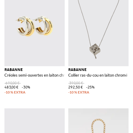
RABANNE
RABANNE
Créoles semi-ouvertes en laiton chromé avec logo gravé
Collier ras-du-cou en laiton chromé av
690,00 €
390,00 €
483,00 €
-30%
292,50 €
-25%