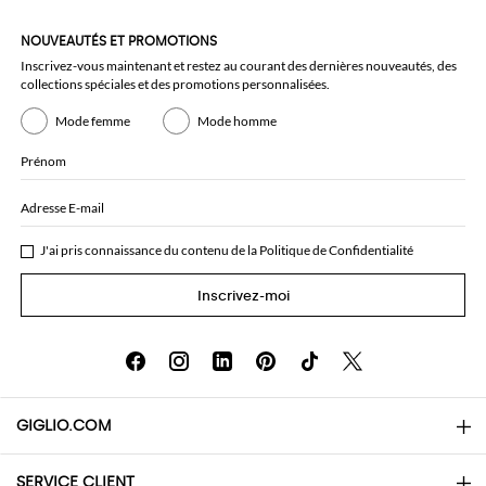
NOUVEAUTÉS ET PROMOTIONS
Inscrivez-vous maintenant et restez au courant des dernières nouveautés, des
collections spéciales et des promotions personnalisées.
Mode femme
Mode homme
Prénom
Adresse E-mail
J'ai pris connaissance du contenu de la
Politique de Confidentialité
Inscrivez-moi
GIGLIO.COM
SERVICE CLIENT
About