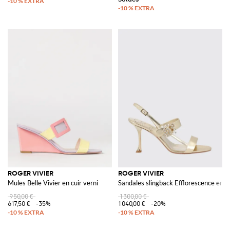
ROGER VIVIER
ROGER VIVIER
Mules Belle Vivier en cuir verni
Sandales slingback Efflorescence en n
950,00 €
1 300,00 €
617,50 €
-35%
1 040,00 €
-20%