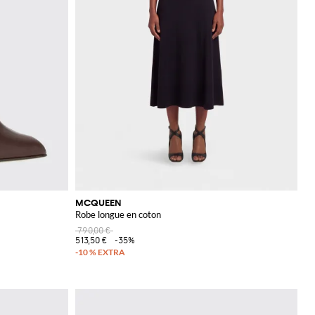
MCQUEEN
Robe longue en coton
790,00 €
513,50 €
-35%