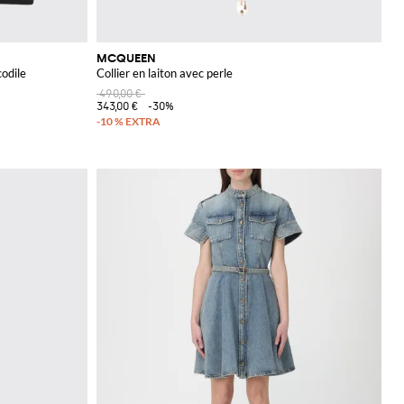
MCQUEEN
codile
Collier en laiton avec perle
490,00 €
343,00 €
-30%