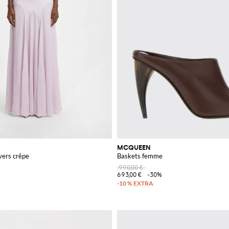
MCQUEEN
vers crêpe
Baskets femme
990,00 €
693,00 €
-30%