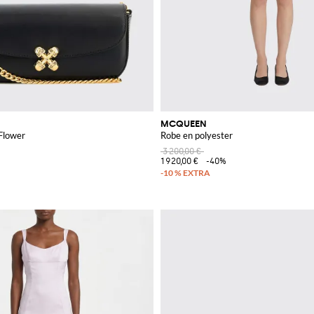
MCQUEEN
 Flower
Robe en polyester
3 200,00 €
1 920,00 €
-40%