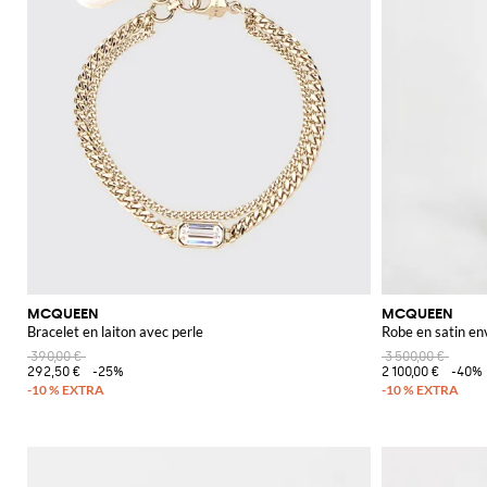
MCQUEEN
MCQUEEN
Bracelet en laiton avec perle
Robe en satin en
390,00 €
3 500,00 €
292,50 €
-25%
2 100,00 €
-40%