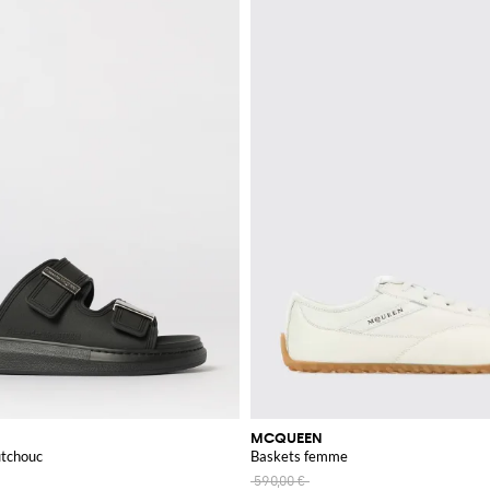
MCQUEEN
utchouc
Baskets femme
590,00 €