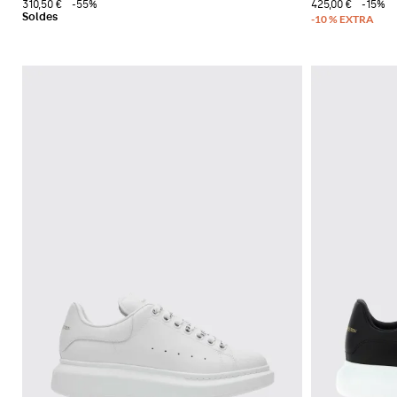
310,50 €
-55%
425,00 €
-15%