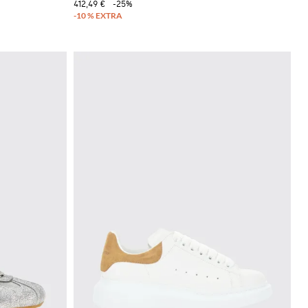
412,49 €
-25%