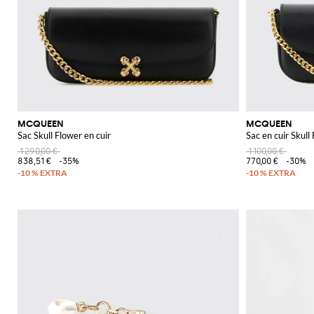
MCQUEEN
MCQUEEN
Sac Skull Flower en cuir
Sac en cuir Skull
1 290,00 €
1 100,00 €
838,51 €
-35%
770,00 €
-30%