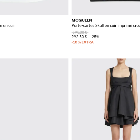
MCQUEEN
e en cuir
Porte-cartes Skull en cuir imprimé cro
390,00 €
292,50 €
-25%