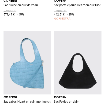
COPERNI
COPERNI
Sac Swipe en cuir de veau
Sac porté épaule Heart en cuir lisse 
690,00 €
590,00 €
379,49 €
-45%
442,51 €
-25%
COPERNI
COPERNI
Sac cabas Heart en cuir imprimé crocodile
Sac Folded en daim