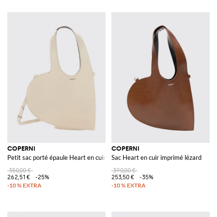
COPERNI
COPERNI
Petit sac porté épaule Heart en cuir lisse avec bandoulière amovible
Sac Heart en cuir imprimé lézard
350,00 €
390,00 €
262,51 €
-25%
253,50 €
-35%