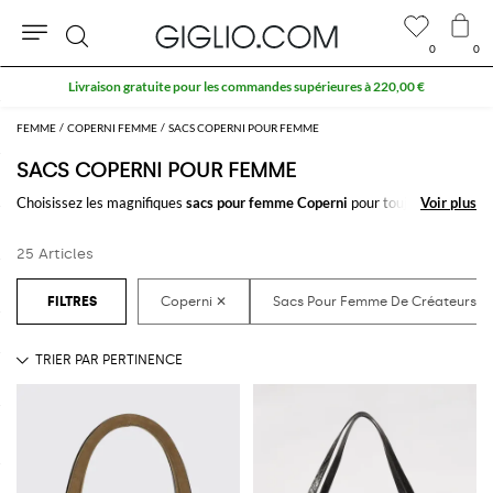
0
0
Rechercher
Livraison gratuite pour les commandes supérieures à 220,00 €
FEMME
COPERNI FEMME
SACS COPERNI POUR FEMME
SACS COPERNI POUR FEMME
Choisissez les magnifiques
sacs pour femme Coperni
pour toujours
Voir plus
Voir plus
emporter le nécessaire avec vous, au travail et pendant votre temps
libre. Grâce aux
sacs pour femme signés Coperni
à acheter en ligne vous
25 Articles
allierez comfort et style en un seul clic.
Découvrez les dernières collections de
sacs Coperni femme en ligne
sur
GIGLIO.COM