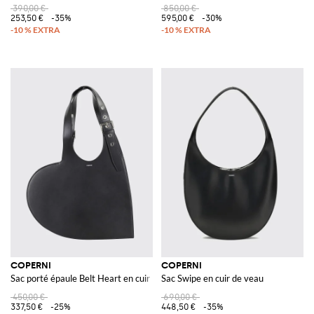
390,00 €
850,00 €
253,50 €
-35%
595,00 €
-30%
COPERNI
COPERNI
Sac porté épaule Belt Heart en cuir lisse en forme de cœur
Sac Swipe en cuir de veau
450,00 €
690,00 €
337,50 €
-25%
448,50 €
-35%