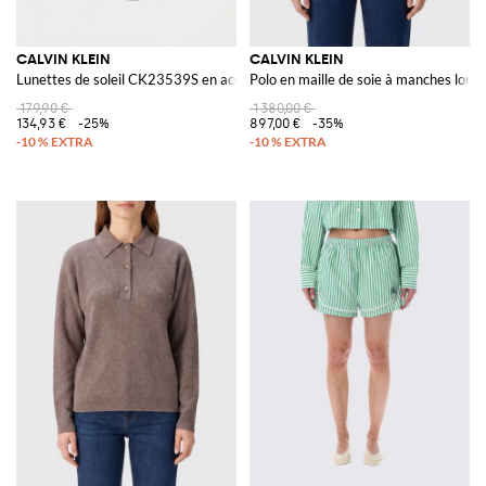
CALVIN KLEIN
CALVIN KLEIN
Lunettes de soleil CK23539S en acétate
Polo en maille de soie à manches long
179,90 €
1 380,00 €
134,93 €
-25%
897,00 €
-35%