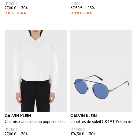
110,00 €
90,00 €
77,00 €
-30%
67,50 €
-25%
CALVIN KLEIN
CALVIN KLEIN
Chemise classique en popeline de coton
Lunettes de soleil CK19149S en méta
110,00 €
249,00 €
77,00 €
-30%
174,30 €
-30%