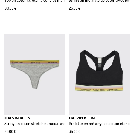
Top en coton stretch à col V et manches longues
String en mélange de coton avec logo
80,00 €
25,00 €
CALVIN KLEIN
CALVIN KLEIN
String en coton stretch et modal avec taille à logo jacquard
Bralette en mélange de coton et moda
23,00 €
35,00 €