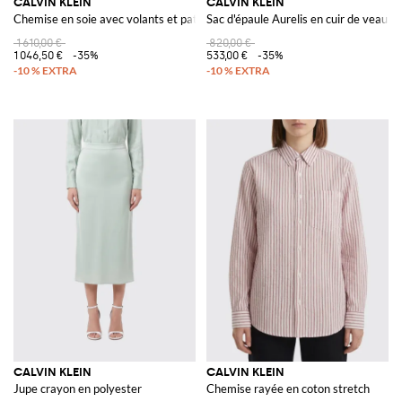
CALVIN KLEIN
CALVIN KLEIN
Chemise en soie avec volants et patte de boutonnage dissimulée
Sac d'épaule Aurelis en cuir de veau li
1 610,00 €
820,00 €
1 046,50 €
-35%
533,00 €
-35%
CALVIN KLEIN
CALVIN KLEIN
Jupe crayon en polyester
Chemise rayée en coton stretch