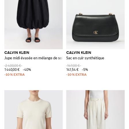
touts les jours.
Laissez-vous conquérir par la force expressive griffé Calvin Klein et
achetez leurs pièces les plus emblématiques en ligne sur Giglio.com avec
la livraison gratuite.
Voir tout
CALVIN KLEIN
CALVIN KLEIN
CALVIN KLEIN
Jupe midi évasée en mélange de soie avec taille à cordon
Sac en cuir synthétique
2 400,00 €
149,00 €
1 440,00 €
-40%
141,54 €
-5%