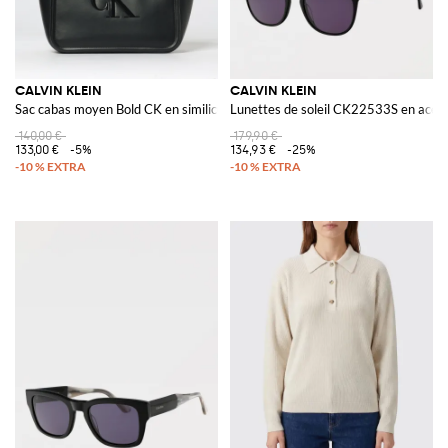
CALVIN KLEIN
CALVIN KLEIN
Sac cabas moyen Bold CK en similicuir
Lunettes de soleil CK22533S en acét
140,00 €
179,90 €
133,00 €
-5%
134,93 €
-25%