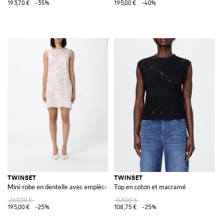
193,70 €
-35%
195,00 €
-40%
TWINSET
TWINSET
Mini-robe en dentelle avec empiècements en dentelle
Top en coton et macramé
260,00 €
145,00 €
195,00 €
-25%
108,75 €
-25%