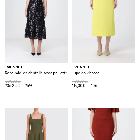
TWINSET
TWINSET
Robe midi en dentelle avec paillettes
Jupe en viscose
275,00 €
190,00 €
206,25 €
-25%
114,00 €
-40%