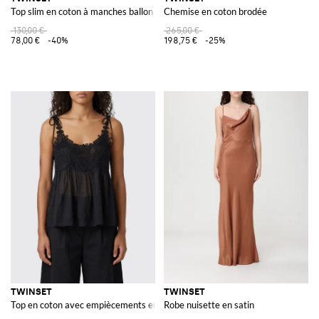
Top slim en coton à manches ballon et col rond
Chemise en coton brodée
130,00 €
265,00 €
78,00 €
-40%
198,75 €
-25%
TWINSET
TWINSET
Top en coton avec empiècements en dentelle
Robe nuisette en satin