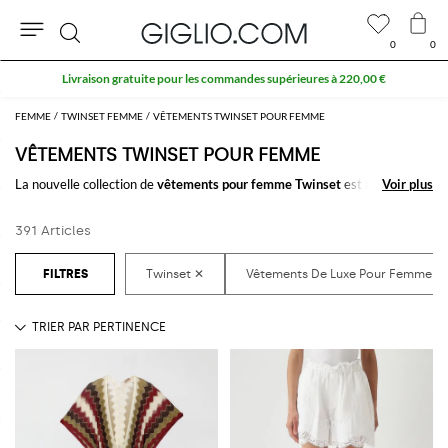
0
0
Rechercher
10 % extra sur l'espace Outlet
FEMME
TWINSET FEMME
VÊTEMENTS TWINSET POUR FEMME
VÊTEMENTS TWINSET POUR FEMME
La nouvelle collection de
vêtements pour femme Twinset
est à découvrir
Voir plus
Voir plus
sur GIGLIO.COM: une sélection raffinée de
vêtements pour femme
signés Twinset
pensée pour satisfaire tout les styles. Des looks plus
391 Articles
décontractés aux plus classiques, vous trouverez toujours ce que vous
cherchez.
Découvrez les dernières collections de
vêtements Twinset femme
sur
GIGLIO.COM