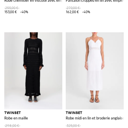
Robe chemisier en viscose avec empiècements en dentelle
Pantalon cropped en lin avec empièce
255,00 €
270,00 €
153,00 €
-40%
162,00 €
-40%
TWINSET
TWINSET
Robe en maille
Robe midi en lin et broderie anglaise a
298,00 €
325,00 €