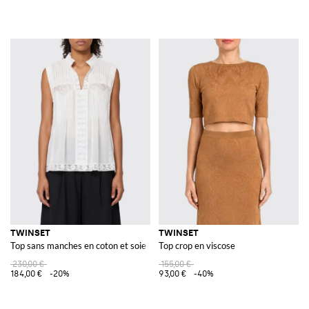
TWINSET
TWINSET
Top sans manches en coton et soie
Top crop en viscose
230,00 €
155,00 €
184,00 €
-20%
93,00 €
-40%