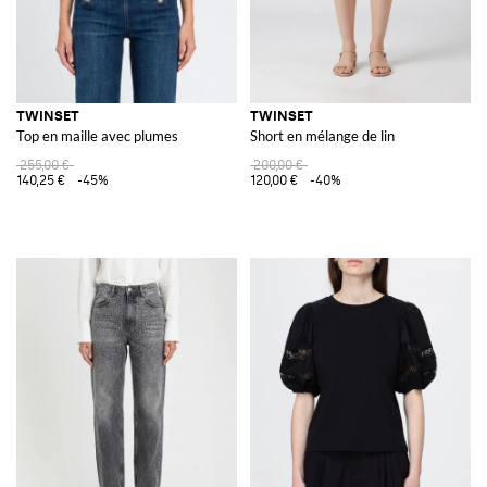
TWINSET
TWINSET
Top en maille avec plumes
Short en mélange de lin
255,00 €
200,00 €
140,25 €
-45%
120,00 €
-40%