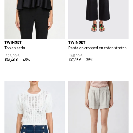
TWINSET
TWINSET
Top en satin
Pantalon cropped en coton stretch
248,00 €
165,00 €
136,40 €
-45%
107,25 €
-35%