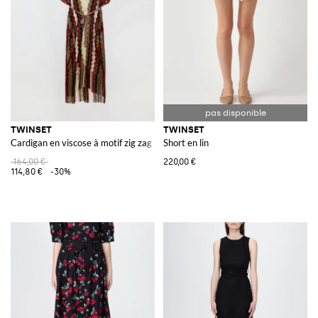
TWINSET
TWINSET
Cardigan en viscose à motif zig zag
Short en lin
164,00 €
220,00 €
114,80 €
-30%