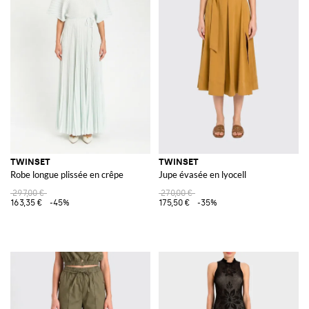
TWINSET
TWINSET
Robe longue plissée en crêpe
Jupe évasée en lyocell
297,00 €
270,00 €
163,35 €
-45%
175,50 €
-35%