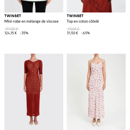
TWINSET
TWINSET
Mini-robe en mélange de viscose
Top en coton côtelé
191,00 €
90,00 €
124,15 €
-35%
31,50 €
-65%