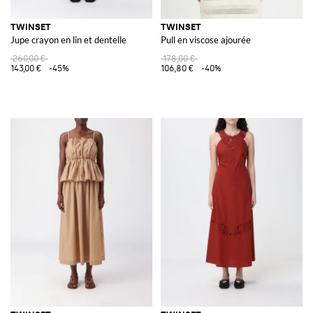
TWINSET
TWINSET
Jupe crayon en lin et dentelle
Pull en viscose ajourée
260,00 €
178,00 €
143,00 €
-45%
106,80 €
-40%