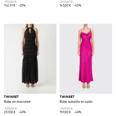
190,00 €
260,00 €
142,51 €
-25%
143,00 €
-45%
TWINSET
TWINSET
Robe en macramé
Robe nuisette en satin
395,00 €
265,00 €
237,00 €
-40%
159,00 €
-40%