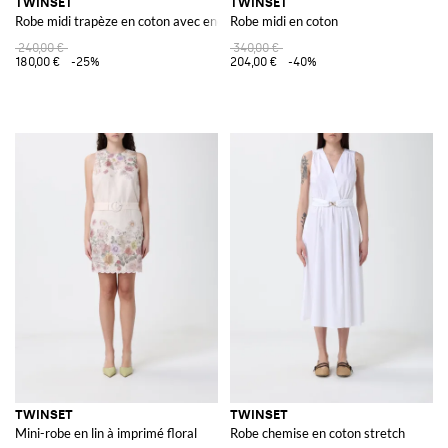
TWINSET
TWINSET
Robe midi trapèze en coton avec encolure carrée et fines bretelles
Robe midi en coton
240,00 €
340,00 €
180,00 €
-25%
204,00 €
-40%
TWINSET
TWINSET
Mini-robe en lin à imprimé floral
Robe chemise en coton stretch