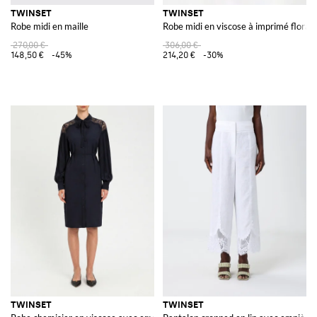
TWINSET
TWINSET
Robe midi en maille
Robe midi en viscose à imprimé floral
270,00 €
306,00 €
148,50 €
-45%
214,20 €
-30%
TWINSET
TWINSET