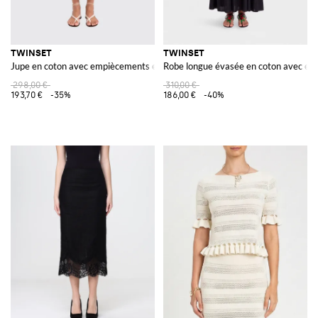
TWINSET
TWINSET
Jupe en coton avec empiècements en macramé
Robe longue évasée en coton avec em
298,00 €
310,00 €
193,70 €
-35%
186,00 €
-40%