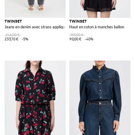
TWINSET
TWINSET
Jeans en denim avec strass appliqués
Haut en coton à manches ballon
246,00 €
150,00 €
233,70 €
-5%
90,00 €
-40%