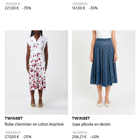
340,00 €
230,00 €
221,00 €
-35%
161,00 €
-30%
TWINSET
TWINSET
Robe chemisier en coton imprimé
Jupe plissée en denim
360,00 €
347,00 €
270,00 €
-25%
208,21 €
-40%