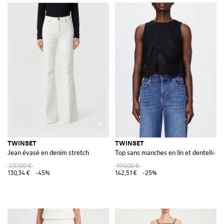
TWINSET
TWINSET
Jean évasé en denim stretch
Top sans manches en lin et dentelle
237,00 €
190,00 €
130,34 €
-45%
142,51 €
-25%