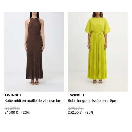
TWINSET
TWINSET
Robe midi en maille de viscose lurex
Robe longue plissée en crêpe
300,00 €
290,00 €
240,00 €
-20%
232,00 €
-20%