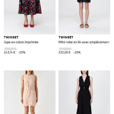
TWINSET
TWINSET
Jupe en coton imprimée
Mini-robe en lin avec empiècements e
325,00 €
290,00 €
243,74 €
-25%
232,00 €
-20%