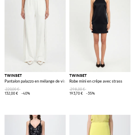
TWINSET
TWINSET
Pantalon palazzo en mélange de viscose
Robe mini en crêpe avec strass
220,00 €
298,00 €
132,00 €
-40%
193,70 €
-35%