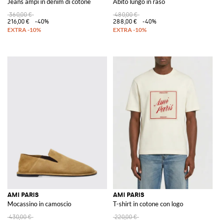
Jeans ampi in denim di cotone
Abito lungo in raso
360,00 €
480,00 €
216,00 €
-40%
288,00 €
-40%
AMI PARIS
AMI PARIS
Mocassino in camoscio
T-shirt in cotone con logo
430,00 €
220,00 €