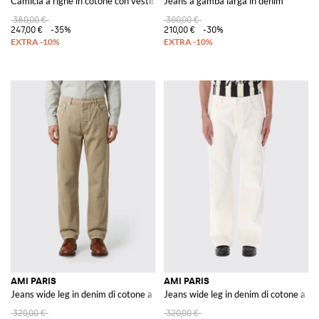
Camicia a righe in cotone con vestibilità relaxed e tasca a toppa
Jeans a gamba larga in denim
380,00 €
300,00 €
247,00 €
-35%
210,00 €
-30%
AMI PARIS
AMI PARIS
Jeans wide leg in denim di cotone a cinque tasche con vita media
Jeans wide leg in denim di cotone a ci
320,00 €
320,00 €