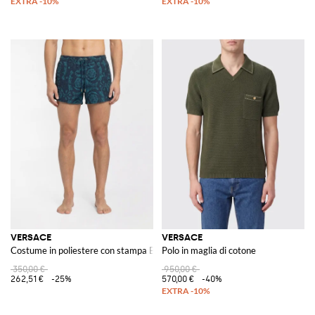
VERSACE
VERSACE
Costume in poliestere con stampa Baroque
Polo in maglia di cotone
350,00 €
950,00 €
262,51 €
-25%
570,00 €
-40%