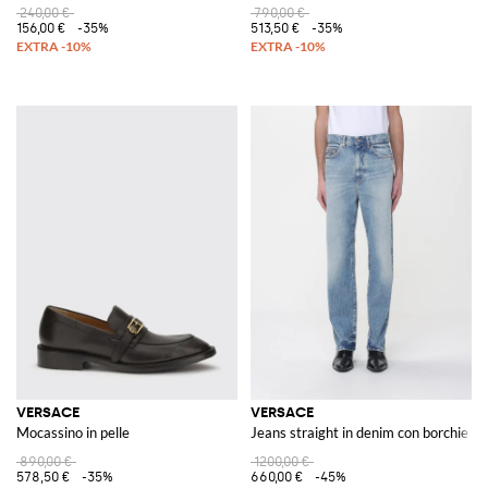
240,00 €
790,00 €
156,00 €
-35%
513,50 €
-35%
VERSACE
VERSACE
Mocassino in pelle
Jeans straight in denim con borchie
890,00 €
1200,00 €
578,50 €
-35%
660,00 €
-45%