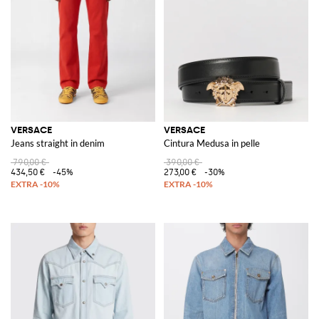
più casual. I
tacchi Versace
, infine, sono il simbolo dell'eleganza femminile,
con modelli che spaziano dal classico al moderno, sempre impreziositi da
dettagli unici che li rendono inconfondibili.
Scoprite la collezione Versace su GIGLIO.COM e lasciatevi ispirare dalla
vasta selezione di articoli di lusso disponibili nel nostro store online.
Vedi tutto
VERSACE
VERSACE
VERSACE
Jeans straight in denim
Cintura Medusa in pelle
790,00 €
390,00 €
434,50 €
-45%
273,00 €
-30%