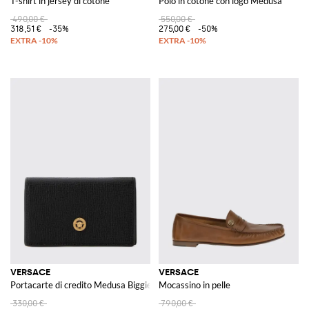
T-shirt in jersey di cotone
Polo in cotone con logo Medusa
490,00 €
550,00 €
318,51 €
-35%
275,00 €
-50%
VERSACE
VERSACE
Portacarte di credito Medusa Biggie in pelle a grana
Mocassino in pelle
330,00 €
790,00 €