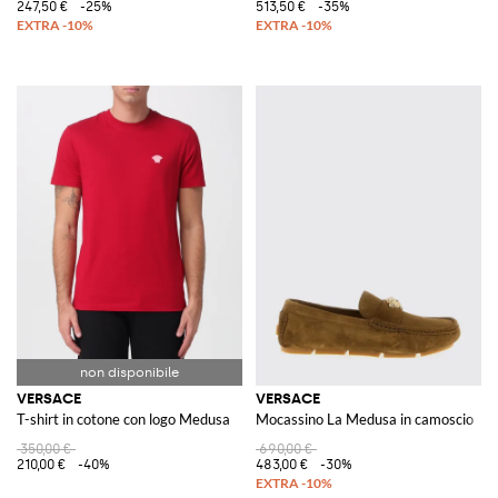
247,50 €
-25%
513,50 €
-35%
VERSACE
VERSACE
T-shirt in cotone con logo Medusa
Mocassino La Medusa in camoscio
350,00 €
690,00 €
210,00 €
-40%
483,00 €
-30%