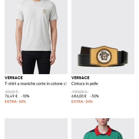
VERSACE
VERSACE
T-shirt a maniche corte in cotone slim fit con logo Medusa
Cintura in pelle
85,00 €
980,00 €
76,49 €
-10%
686,00 €
-30%