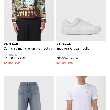
VERSACE
VERSACE
Camicia a maniche lunghe in seta con stampa grafica e collo cubano
Sneakers Greca in pelle
1300,00 €
470,00 €
845,00 €
-35%
305,50 €
-35%