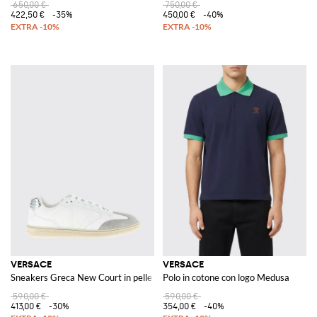
650,00 €
750,00 €
422,50 €
-35%
450,00 €
-40%
VERSACE
VERSACE
Sneakers Greca New Court in pelle
Polo in cotone con logo Medusa
590,00 €
590,00 €
413,00 €
-30%
354,00 €
-40%