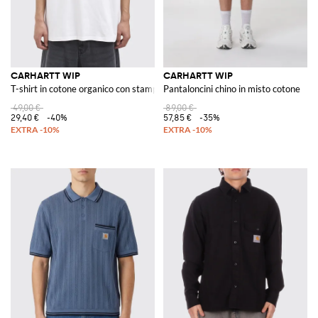
CARHARTT WIP
CARHARTT WIP
T-shirt in cotone organico con stampa logo
Pantaloncini chino in misto cotone
49,00 €
89,00 €
29,40 €
-40%
57,85 €
-35%