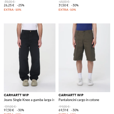
35,00 €
45,00 €
26,25 €
-25%
31,50 €
-30%
CARHARTT WIP
CARHARTT WIP
Jeans Single Knee a gamba larga in denim
Pantaloncini cargo in cotone
139,00 €
99,00 €
97,30 €
-30%
69,31 €
-30%