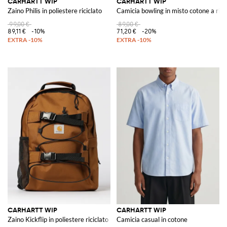
CARHARTT WIP
CARHARTT WIP
Zaino Philis in poliestere riciclato
Camicia bowling in misto cotone a rig
99,00 €
89,00 €
89,11 €
-10%
71,20 €
-20%
CARHARTT WIP
CARHARTT WIP
Zaino Kickflip in poliestere riciclato
Camicia casual in cotone