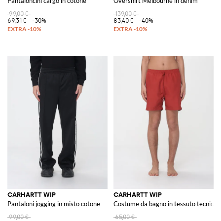
Pantaloncini cargo in cotone
Overshirt Melbourne in denim
99,00 €
139,00 €
69,31 €
-30%
83,40 €
-40%
CARHARTT WIP
CARHARTT WIP
Pantaloni jogging in misto cotone
Costume da bagno in tessuto tecnico
99,00 €
65,00 €