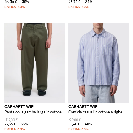
64,36 €
-35%
48,75 €
-25%
CARHARTT WIP
CARHARTT WIP
Pantaloni a gamba larga in cotone
Camicia casual in cotone a righe
119,00 €
99,00 €
77,35 €
-35%
59,40 €
-40%