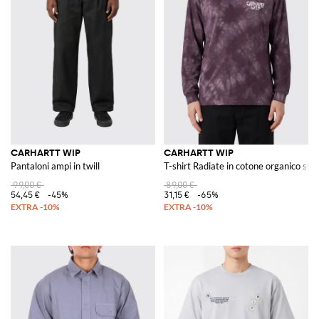
CARHARTT WIP
CARHARTT WIP
Pantaloni ampi in twill
T-shirt Radiate in cotone organico st
99,00 €
89,00 €
54,45 €
-45%
31,15 €
-65%