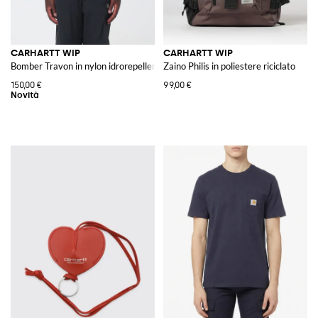
CARHARTT WIP
CARHARTT WIP
Bomber Travon in nylon idrorepellente con logo ricamato
Zaino Philis in poliestere riciclato
150,00 €
99,00 €