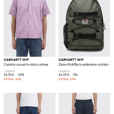
CARHARTT WIP
CARHARTT WIP
Camicia casual in misto cotone
Zaino Kickflip in poliestere riciclato
79,00 €
89,00 €
55,30 €
-30%
84,55 €
-5%