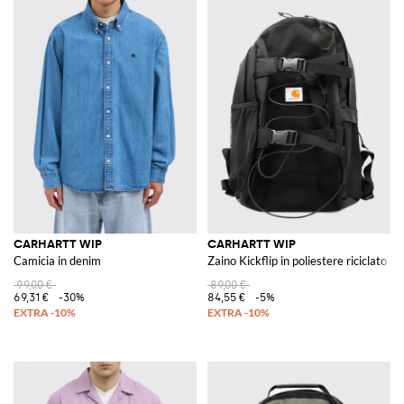
CARHARTT WIP
CARHARTT WIP
Camicia in denim
Zaino Kickflip in poliestere riciclato
99,00 €
89,00 €
69,31 €
-30%
84,55 €
-5%