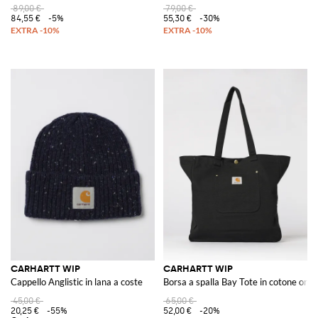
89,00 €
79,00 €
84,55 €
-5%
55,30 €
-30%
CARHARTT WIP
CARHARTT WIP
Cappello Anglistic in lana a coste
Borsa a spalla Bay Tote in cotone orga
45,00 €
65,00 €
20,25 €
-55%
52,00 €
-20%