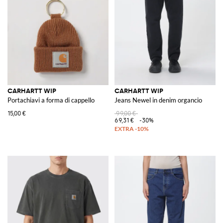
WIP donna
propone pezzi dal taglio contemporaneo, mantenendo
inalterata l'essenza pratica e duratura del brand.
Esplorate su GIGLIO.COM la collezione di Carhartt WIP e scoprite
l'abbigliamento che unisce tradizione e innovazione, disponibile ora nel
nostro store online.
Vedi tutto
CARHARTT WIP
CARHARTT WIP
CARHARTT WIP
Portachiavi a forma di cappello
Jeans Newel in denim organcio
15,00 €
99,00 €
69,31 €
-30%