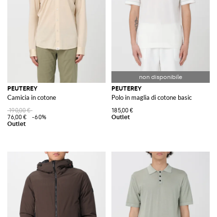
elevati.
Da Peuterey, è stata sviluppata una linea completa per uno stile di vita in
continuo movimento, in ambienti sia metropolitani che naturali, per
contesti lavorativi e per il tempo libero fuori città.
Scopri l'intera collezione Peuterey su GIGLIO.COM e acquista dal nostro
store online, dove troverai un'ampia selezione di articoli esclusivi per
arricchire il tuo guardaroba con stile e qualità.
Vedi tutto
PEUTEREY
PEUTEREY
PEUTEREY
Camicia in cotone
Polo in maglia di cotone basic
190,00 €
185,00 €
76,00 €
-60%