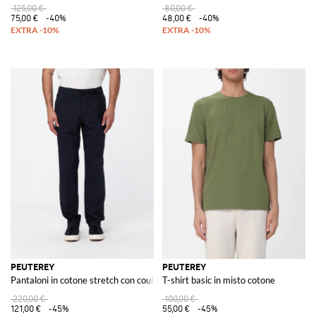
125,00 €
80,00 €
75,00 €
-40%
48,00 €
-40%
PEUTEREY
PEUTEREY
Pantaloni in cotone stretch con coulisse in vita e gamba dritta
T-shirt basic in misto cotone
220,00 €
100,00 €
121,00 €
-45%
55,00 €
-45%