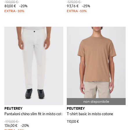
100,00 €
125,00 €
80,00 €
-20%
93,76 €
-25%
PEUTEREY
PEUTEREY
Pantaloni chino slim fit in misto cotone con vita media
T-shirt basic in misto cotone
170,00 €
110,00 €
136,00 €
-20%