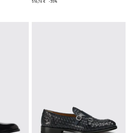
516,76 €
-35%