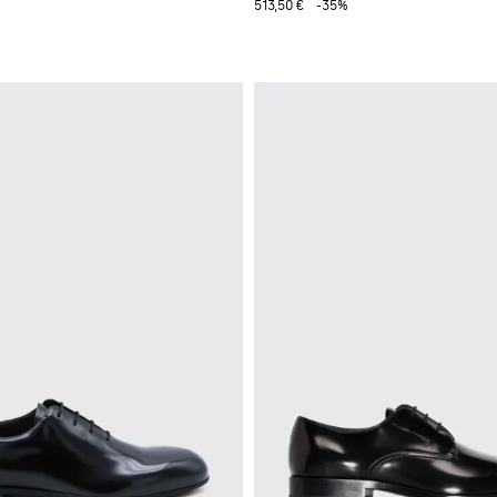
513,50 €
-35%