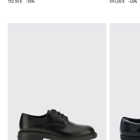
132,30 €
-30%
594,00 €
-40%