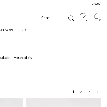
Accedi
Cerca
0
0
CESSORI
OUTLET
 calzature d'altissimo
Mostra di più
Mostra di più
 più easy-chic per
1
2
3
»