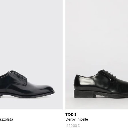
TOD'S
pazzolata
Derby in pelle
650,00 €