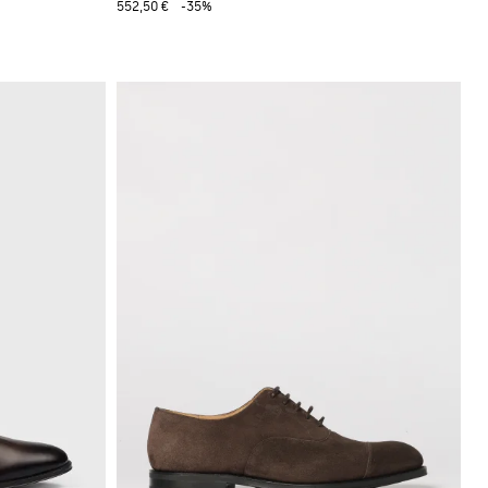
552,50 €
-35%