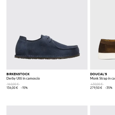
BIRKENSTOCK
DOUCAL'S
Derby Utti in camoscio
Monk Strap in c
160,00 €
430,00 €
136,00 €
-15%
279,50 €
-35%