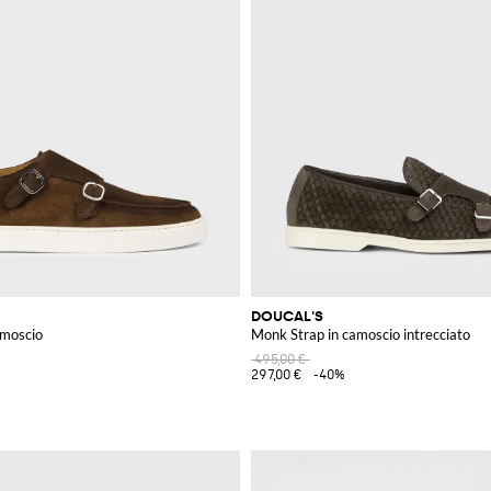
DOUCAL'S
amoscio
Monk Strap in camoscio intrecciato
495,00 €
297,00 €
-40%