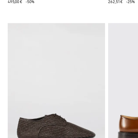
495,00 €
-50%
262,51 €
-25%