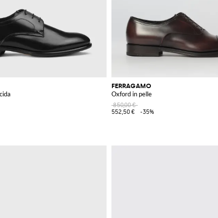
FERRAGAMO
ucida
Oxford in pelle
850,00 €
552,50 €
-35%