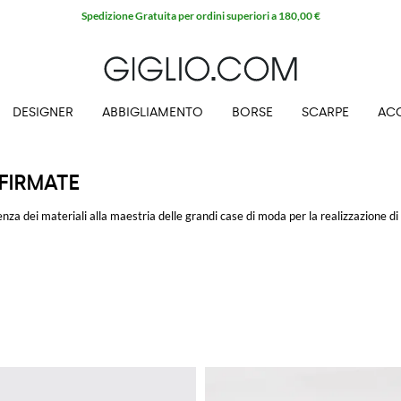
Spedizione Gratuita per ordini superiori a 180,00 €
DESIGNER
ABBIGLIAMENTO
BORSE
SCARPE
AC
FIRMATE
lenza dei materiali alla maestria delle grandi case di moda per la realizzazione di
rnice, francesine spazzolate dal design inconfondibile o in versione scamosciata
lla spedizione gratuita su GIGLIO.COM