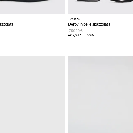
TOD'S
pazzolata
Derby in pelle spazzolata
750,00 €
487,50 €
-35%