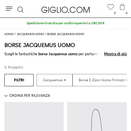
0
0
Cerca
Spedizione Gratuita per ordini superiori a 180,00 €
UOMO
JACQUEMUS UOMO
BORSE JACQUEMUS UOMO
BORSE JACQUEMUS UOMO
Scegli le fantastiche
borse Jacquemus uomo
per portare sempre con te
Mostra di più
Mostra di più
tutto il necessario, a lavoro e nel tempo libero. Bastano solo pochi click
per ricevere senza fatica la
borsa uomo firmata Jacquemus
che più ti
5 Prodotti
piace.
Scopri le ultime collezioni di borse Jacquemus uomo online su
GIGLIO.COM