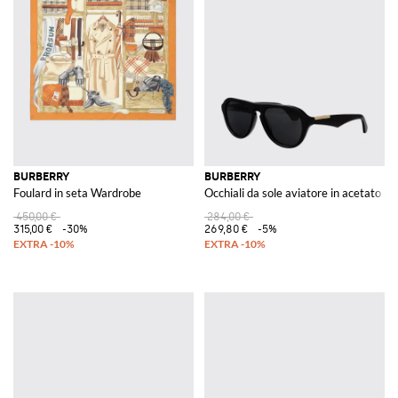
BURBERRY
BURBERRY
Foulard in seta Wardrobe
Occhiali da sole aviatore in acetato c
450,00 €
284,00 €
315,00 €
-30%
269,80 €
-5%