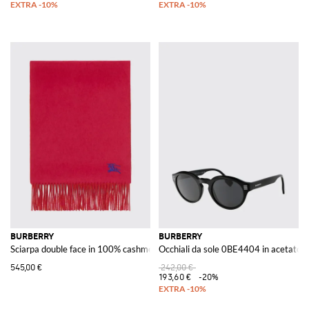
BURBERRY
BURBERRY
Sciarpa double face in 100% cashmere con logo EKD ricamato
Occhiali da sole 0BE4404 in acetato
545,00 €
242,00 €
193,60 €
-20%