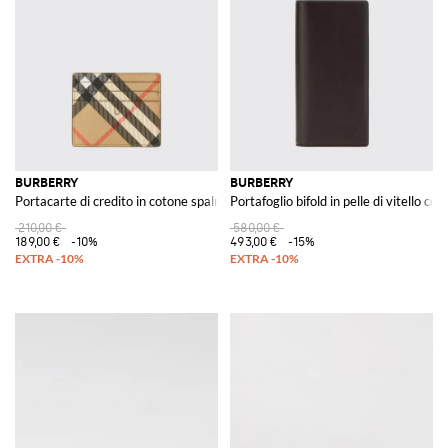
BURBERRY
BURBERRY
Portacarte di credito in cotone spalmato stampa check
Portafoglio bifold in pelle di vitello 
210,00 €
580,00 €
189,00 €
-10%
493,00 €
-15%