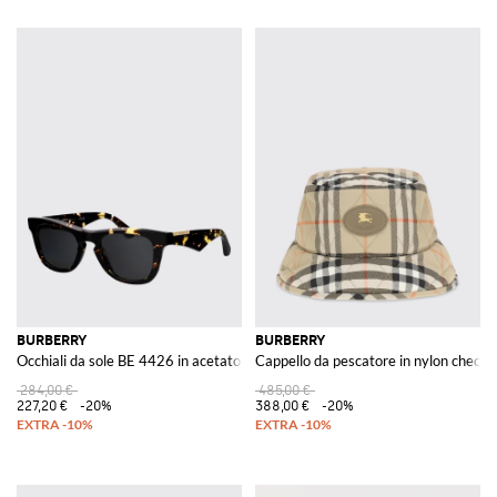
BURBERRY
BURBERRY
Occhiali da sole BE 4426 in acetato
Cappello da pescatore in nylon check
284,00 €
485,00 €
227,20 €
-20%
388,00 €
-20%