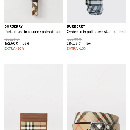
BURBERRY
BURBERRY
Portachiavi in cotone spalmato doppiato su tela
Ombrello in poliestere stampa check
250,00 €
335,00 €
162,50 €
-35%
284,75 €
-15%