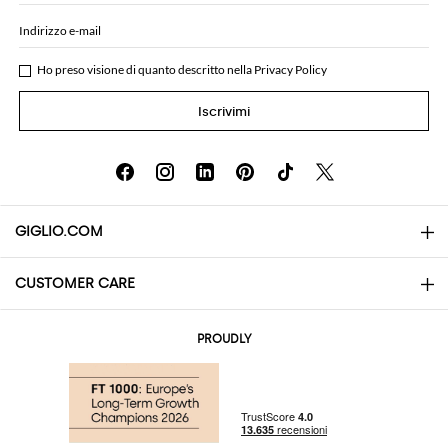
Indirizzo e-mail
Ho preso visione di quanto descritto nella
Privacy Policy
Iscrivimi
GIGLIO.COM
CUSTOMER CARE
About
Contatti
AI Disclaimer
PROUDLY
Domande Frequenti
Acquisti
Le Boutique
Pagamenti
Spedizioni
Community Store
Resi e Rimborsi