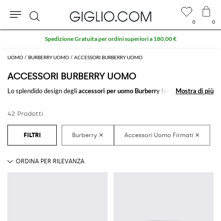
0
0
Cerca
Spedizione Gratuita per ordini superiori a 180,00 €
UOMO
BURBERRY UOMO
ACCESSORI BURBERRY UOMO
ACCESSORI BURBERRY UOMO
Lo splendido design degli
accessori per uomo Burberry
farà la differenza
Mostra di più
Mostra di più
in qualsiasi outfit. Scegli tra i tantissimi
accessori per uomo firmati
Burberry
da acquistare comodamente online e crea sempre nuovi look
42 Prodotti
abbinandoli insieme.
Acquista gli
accessori Burberry uomo
su GIGLIO.COM