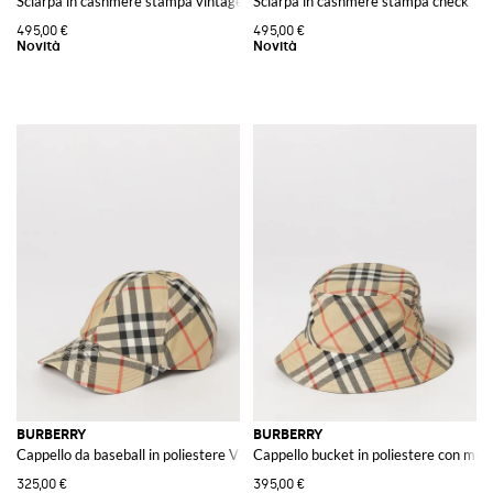
Sciarpa in cashmere stampa vintage check
Sciarpa in cashmere stampa check
495,00 €
495,00 €
BURBERRY
BURBERRY
Cappello da baseball in poliestere Vintage Check con logo EKD
Cappello bucket in poliestere con mot
325,00 €
395,00 €