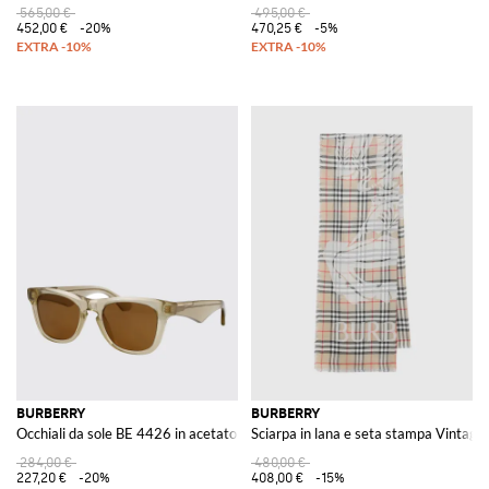
565,00 €
495,00 €
452,00 €
-20%
470,25 €
-5%
BURBERRY
BURBERRY
Occhiali da sole BE 4426 in acetato
Sciarpa in lana e seta stampa Vintage
284,00 €
480,00 €
227,20 €
-20%
408,00 €
-15%