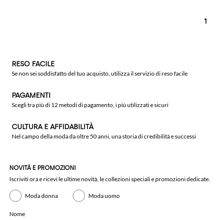
1
RESO FACILE
Se non sei soddisfatto del tuo acquisto, utilizza il servizio di reso facile
PAGAMENTI
Scegli tra più di 12 metodi di pagamento, i più utilizzati e sicuri
CULTURA E AFFIDABILITÀ
Nel campo della moda da oltre 50 anni, una storia di credibilità e successi
NOVITÀ E PROMOZIONI
Iscriviti ora e ricevi le ultime novità, le collezioni speciali e promozioni dedicate.
Moda donna
Moda uomo
Nome