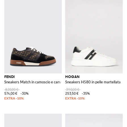
FENDI
HOGAN
Sneakers Match in camoscio e canvas con monogram FF jacquard
Sneakers H580 in pelle martellata
820,00 €
390,00 €
574,00 €
-30%
253,50 €
-35%