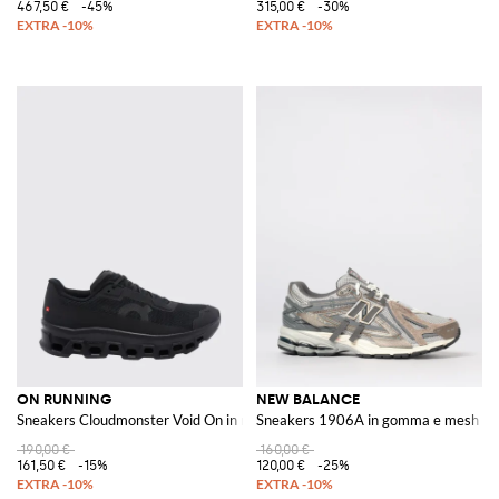
467,50 €
-45%
315,00 €
-30%
ON RUNNING
NEW BALANCE
Sneakers Cloudmonster Void On in mesh
Sneakers 1906A in gomma e mesh
190,00 €
160,00 €
161,50 €
-15%
120,00 €
-25%