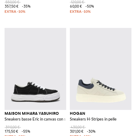
550,00 €
120,00 €
357,50 €
-35%
60,00 €
-50%
MAISON MIHARA YASUHIRO
HOGAN
Sneakers basse Eric in canvas con suola platform
Sneakers H-Stripes in pelle
390,00 €
430,00 €
175,50 €
-55%
301,00 €
-30%