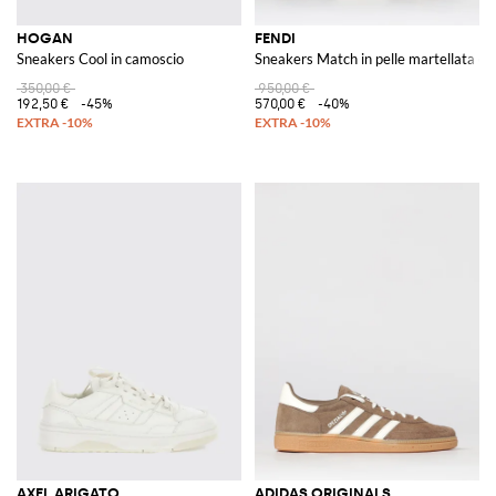
HOGAN
FENDI
Sneakers Cool in camoscio
Sneakers Match in pelle martellata 
350,00 €
950,00 €
192,50 €
-45%
570,00 €
-40%
AXEL ARIGATO
ADIDAS ORIGINALS