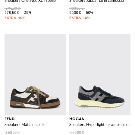
Sneakers One Stud XL in pelle
Sneakers Jabbar Lo in camoscio
890,00 €
100,00 €
578,50 €
-35%
50,00 €
-50%
FENDI
HOGAN
Sneakers Match in pelle
Sneakers Hyperlight in camoscio e me
850,00 €
450,00 €