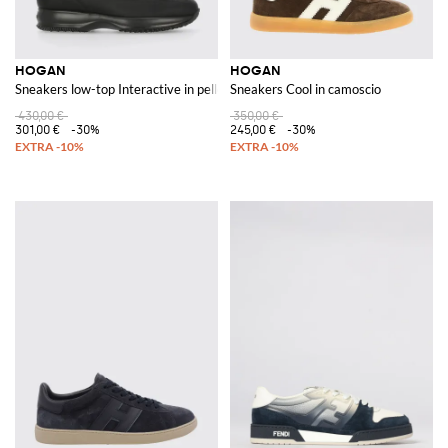
HOGAN
HOGAN
Sneakers low-top Interactive in pelle di vitello con logo H
Sneakers Cool in camoscio
430,00 €
350,00 €
301,00 €
-30%
245,00 €
-30%