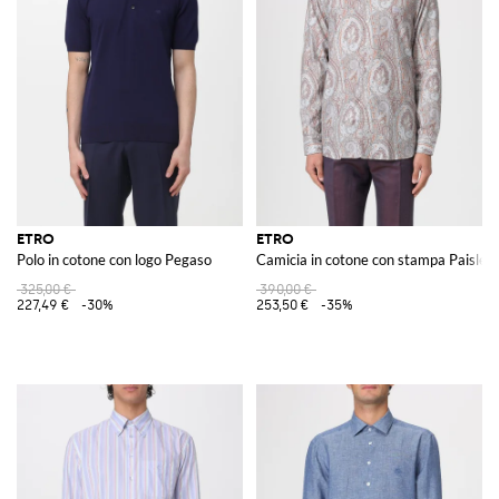
ETRO
ETRO
Polo in cotone con logo Pegaso
Camicia in cotone con stampa Paisley
325,00 €
390,00 €
227,49 €
-30%
253,50 €
-35%