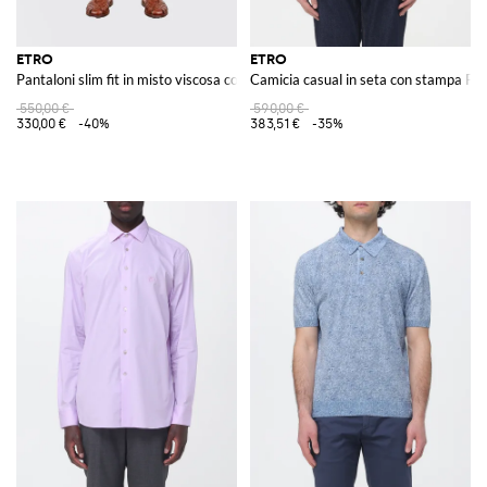
ETRO
ETRO
Pantaloni slim fit in misto viscosa con coulisse
Camicia casual in seta con stampa Pai
550,00 €
590,00 €
330,00 €
-40%
383,51 €
-35%