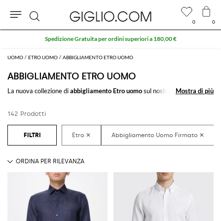
0
0
Cerca
Extra 10% sull'area Outlet
UOMO
ETRO UOMO
ABBIGLIAMENTO ETRO UOMO
ABBIGLIAMENTO ETRO UOMO
La nuova collezione di
abbigliamento Etro uomo
sul nostro store è una
Mostra di più
Mostra di più
selezione ricercata di abbigliamento uomo firmato Etro per tutti i
momenti della tua vita: dal classico all'informale, allo sportivo, troverai
142 Prodotti
sempre quello che cerchi per ogni occasione.
Scopri l'abbigliamento Etro uomo online su GIGLIO.COM