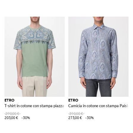
ETRO
ETRO
T-shirt in cotone con stampa piazzata
Camicia in cotone con stampa Paisley
290,00 €
390,00 €
203,00 €
-30%
273,00 €
-30%