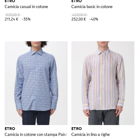
ETRO
ETRO
Camicia casual in cotone
Camicia basic in cotone
325,00 €
420,00 €
211,24 €
-35%
252,00 €
-40%
ETRO
ETRO
Camicia in cotone con stampa Paisley
Camicia in lino a righe