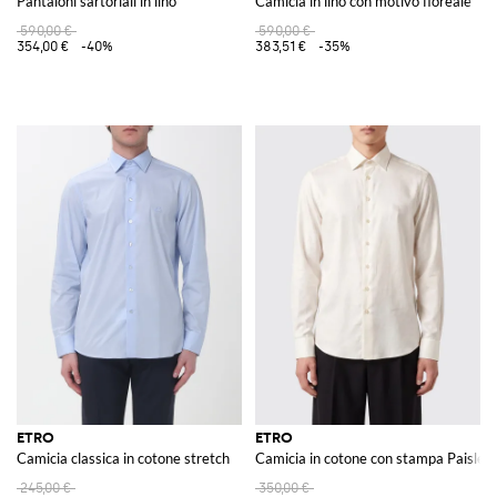
Pantaloni sartoriali in lino
Camicia in lino con motivo floreale
590,00 €
590,00 €
354,00 €
-40%
383,51 €
-35%
ETRO
ETRO
Camicia classica in cotone stretch
Camicia in cotone con stampa Paisley
245,00 €
350,00 €