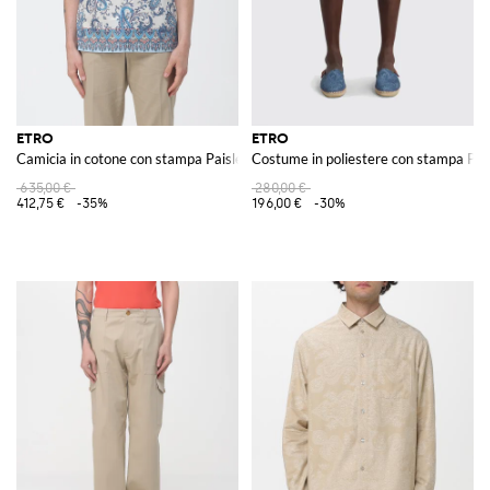
ETRO
ETRO
Camicia in cotone con stampa Paisley
Costume in poliestere con stampa Pai
635,00 €
280,00 €
412,75 €
-35%
196,00 €
-30%