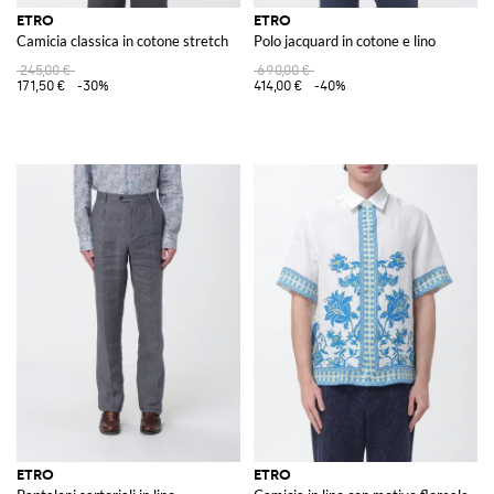
ETRO
ETRO
Camicia classica in cotone stretch
Polo jacquard in cotone e lino
245,00 €
690,00 €
171,50 €
-30%
414,00 €
-40%
ETRO
ETRO