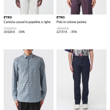
ETRO
ETRO
Camicia casual in popeline a righe
Polo in cotone paisley
290,00 €
350,00 €
203,00 €
-30%
227,51 €
-35%