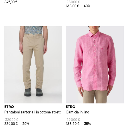
245,00 €
280,00 €
168,00 €
-40%
ETRO
ETRO
Pantaloni sartoriali in cotone stretch
Camicia in lino
320,00 €
290,00 €
224,00 €
-30%
188,50 €
-35%