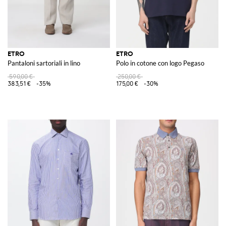
ETRO
ETRO
Pantaloni sartoriali in lino
Polo in cotone con logo Pegaso
590,00 €
250,00 €
383,51 €
-35%
175,00 €
-30%