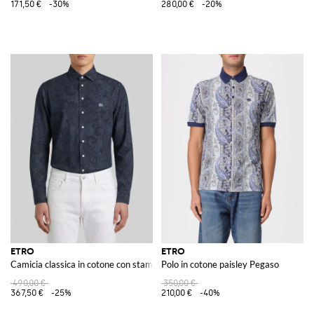
171,50 €
-30%
280,00 €
-20%
ETRO
ETRO
Camicia classica in cotone con stampa Paisley
Polo in cotone paisley Pegaso
490,00 €
350,00 €
367,50 €
-25%
210,00 €
-40%