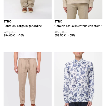
ETRO
ETRO
Pantaloni cargo in gabardine
Camicia casual in cotone con stampa P
490,00 €
850,00 €
294,00 €
-40%
552,50 €
-35%