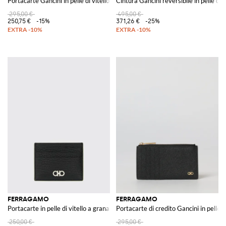
Portacarte Gancini in pelle di vitello
Cintura Gancini reversibile in pelle di 
295,00 €
495,00 €
250,75 €
-15%
371,26 €
-25%
FERRAGAMO
FERRAGAMO
Portacarte in pelle di vitello a grana
Portacarte di credito Gancini in pelle g
250,00 €
295,00 €