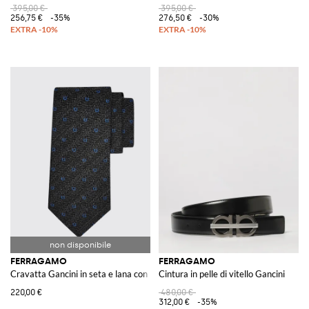
395,00 €
395,00 €
256,75 €
-35%
276,50 €
-30%
FERRAGAMO
FERRAGAMO
Cravatta Gancini in seta e lana con motivo chevron monogram
Cintura in pelle di vitello Gancini
220,00 €
480,00 €
312,00 €
-35%