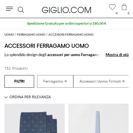
0
0
Cerca
UOMO
FERRAGAMO UOMO
ACCESSORI FERRAGAMO UOMO
ACCESSORI FERRAGAMO UOMO
Lo splendido design degli
accessori per uomo Ferragamo
farà la
Mostra di più
Mostra di più
differenza in qualsiasi outfit. Scegli tra i tantissimi
accessori per uomo
firmati Ferragamo
da acquistare comodamente online e crea sempre
132 Prodotti
nuovi look abbinandoli insieme.
Acquista gli
accessori Ferragamo uomo
su GIGLIO.COM