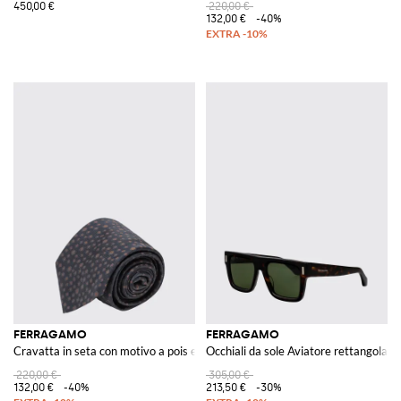
450,00 €
220,00 €
132,00 €
-40%
FERRAGAMO
FERRAGAMO
Cravatta in seta con motivo a pois e logo jacquard
Occhiali da sole Aviatore rettangolari 
220,00 €
305,00 €
132,00 €
-40%
213,50 €
-30%