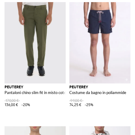
PEUTEREY
PEUTEREY
Pantaloni chino slim fit in misto cotone con vita media
Costume da bagno in poliammide
170,00 €
99,00 €
136,00 €
-20%
74,25 €
-25%