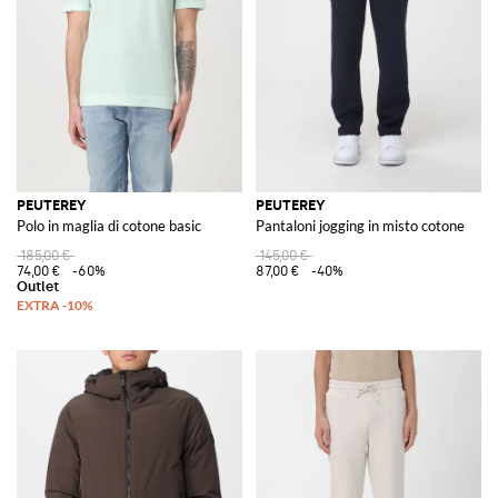
elevati.
Da Peuterey, è stata sviluppata una linea completa per uno stile di vita in
continuo movimento, in ambienti sia metropolitani che naturali, per
contesti lavorativi e per il tempo libero fuori città.
Scopri l'intera collezione Peuterey su GIGLIO.COM e acquista dal nostro
store online, dove troverai un'ampia selezione di articoli esclusivi per
arricchire il tuo guardaroba con stile e qualità.
PEUTEREY
PEUTEREY
Polo in maglia di cotone basic
Pantaloni jogging in misto cotone
185,00 €
145,00 €
74,00 €
-60%
87,00 €
-40%