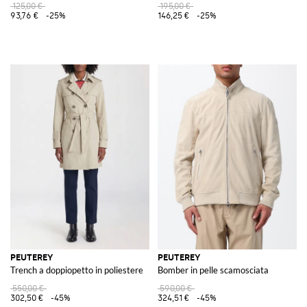
125,00 €
195,00 €
93,76 €
-25%
146,25 €
-25%
PEUTEREY
PEUTEREY
Trench a doppiopetto in poliestere
Bomber in pelle scamosciata
550,00 €
590,00 €
302,50 €
-45%
324,51 €
-45%