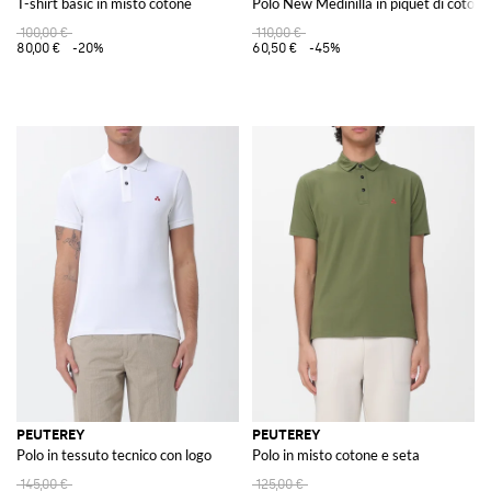
T-shirt basic in misto cotone
Polo New Medinilla in piquet di cotone
100,00 €
110,00 €
80,00 €
-20%
60,50 €
-45%
PEUTEREY
PEUTEREY
Polo in tessuto tecnico con logo
Polo in misto cotone e seta
145,00 €
125,00 €