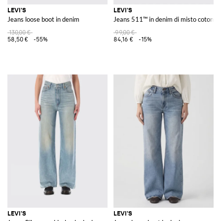
LEVI'S
LEVI'S
Jeans loose boot in denim
Jeans 511™ in denim di misto cotone
130,00 €
99,00 €
58,50 €
-55%
84,16 €
-15%
LEVI'S
LEVI'S