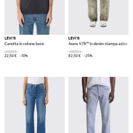
LEVI'S
LEVI'S
Canotta in cotone basic
Jeans 578™ in denim stampa astratta
25,00 €
110,00 €
22,50 €
-10%
82,50 €
-25%