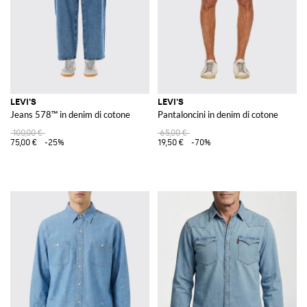
LEVI'S
LEVI'S
Jeans 578™ in denim di cotone
Pantaloncini in denim di cotone
100,00 €
65,00 €
75,00 €
-25%
19,50 €
-70%