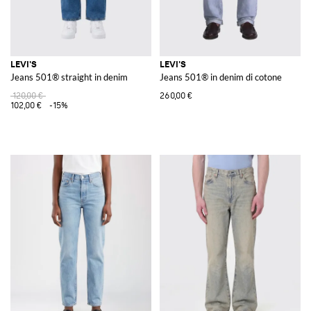
LEVI'S
LEVI'S
Jeans 501® straight in denim
Jeans 501® in denim di cotone
120,00 €
260,00 €
102,00 €
-15%