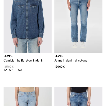
LEVI'S
LEVI'S
Camicia The Barstow in denim
Jeans in denim di cotone
85,00 €
120,00 €
72,25 €
-15%