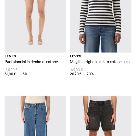
Con un catalogo in continuo aggiornamento, GIGLIO.COM si conferma
destinazione privilegiata per chi desidera immergersi nel mondo di Levi's,
scoprendo articoli che fondono storia, qualità e stile contemporaneo.
Scoprite le collezioni
Levi's uomo
,
Levi's donna
e per i più piccoli
Levi's
bambino
su GIGLIO.COM e arricchite il vostro guardaroba con articoli
che hanno fatto la storia della moda denim.
LEVI'S
LEVI'S
Pantaloncini in denim di cotone
Maglia a righe in misto cotone a coste
60,00 €
69,00 €
51,00 €
-15%
20,70 €
-70%