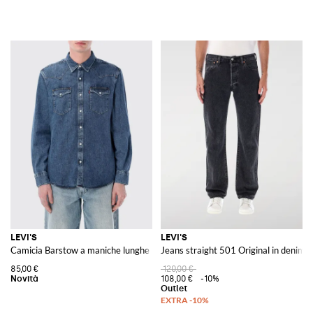
LEVI'S
LEVI'S
Camicia Barstow a maniche lunghe in denim di cotone
Jeans straight 501 Original in denim d
85,00 €
120,00 €
108,00 €
-10%