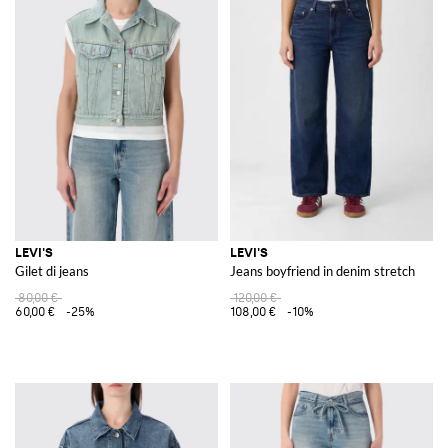
LEVI'S
LEVI'S
Gilet di jeans
Jeans boyfriend in denim stretch
80,00 €
120,00 €
60,00 €
-25%
108,00 €
-10%