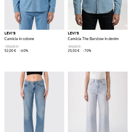
LEVI'S
LEVI'S
Camicia in cotone
Camicia The Barstow in denim
130,00 €
85,00 €
52,00 €
-60%
25,50 €
-70%