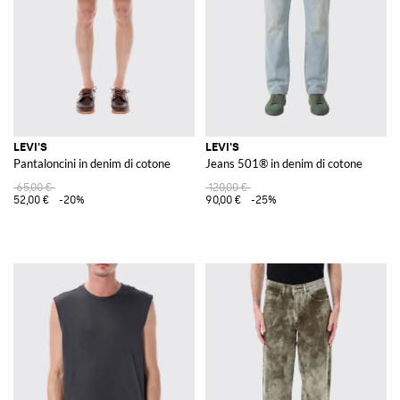
LEVI'S
LEVI'S
Pantaloncini in denim di cotone
Jeans 501® in denim di cotone
65,00 €
120,00 €
52,00 €
-20%
90,00 €
-25%