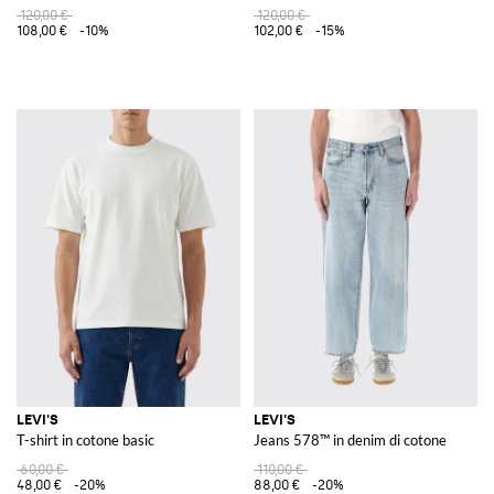
120,00 €
120,00 €
108,00 €
-10%
102,00 €
-15%
LEVI'S
LEVI'S
T-shirt in cotone basic
Jeans 578™ in denim di cotone
60,00 €
110,00 €
48,00 €
-20%
88,00 €
-20%