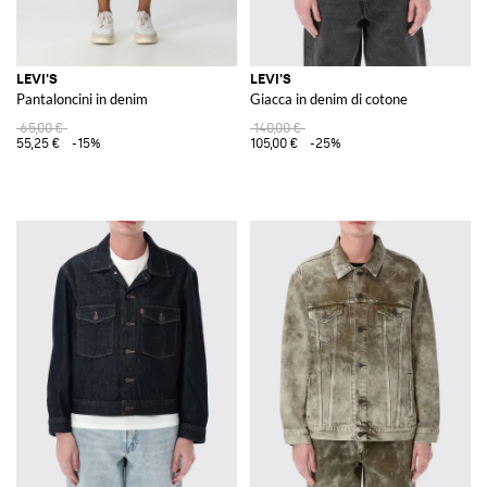
LEVI'S
LEVI'S
Pantaloncini in denim
Giacca in denim di cotone
65,00 €
140,00 €
55,25 €
-15%
105,00 €
-25%