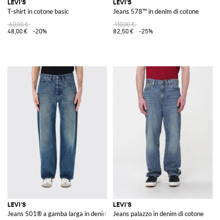
LEVI'S
LEVI'S
T-shirt in cotone basic
Jeans 578™ in denim di cotone
60,00 €
110,00 €
48,00 €
-20%
82,50 €
-25%
LEVI'S
LEVI'S
Jeans 501® a gamba larga in denim
Jeans palazzo in denim di cotone