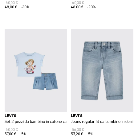
60,00 €
60,00 €
48,00 €
-20%
48,00 €
-20%
LEVI'S
LEVI'S
Set 2 pezzi da bambino in cotone con stampa teddy bear
Jeans regular fit da bambino in denim 
60,00 €
56,00 €
57,00 €
-5%
53,20 €
-5%