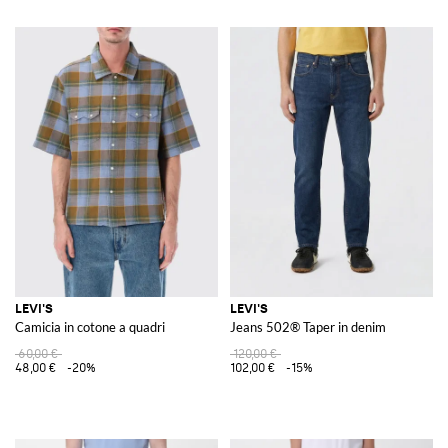
LEVI'S
LEVI'S
Camicia in cotone a quadri
Jeans 502®️ Taper in denim
60,00 €
120,00 €
48,00 €
-20%
102,00 €
-15%