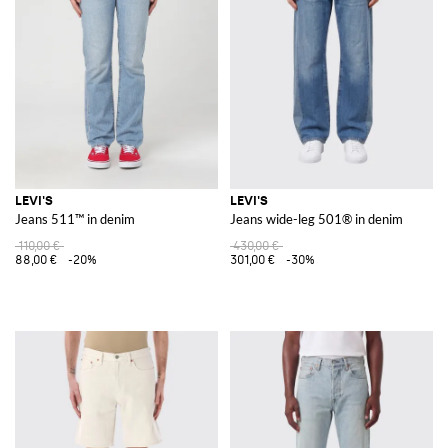
LEVI'S
LEVI'S
Jeans 511™ in denim
Jeans wide-leg 501® in denim
110,00 €
430,00 €
88,00 €
-20%
301,00 €
-30%