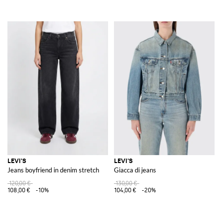
LEVI'S
LEVI'S
Jeans boyfriend in denim stretch
Giacca di jeans
120,00 €
130,00 €
108,00 €
-10%
104,00 €
-20%