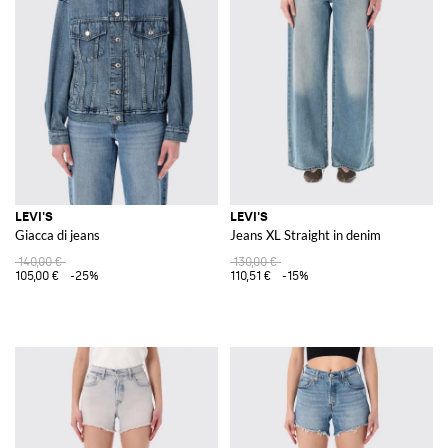
LEVI'S
LEVI'S
Giacca di jeans
Jeans XL Straight in denim
140,00 €
130,00 €
105,00 €
-25%
110,51 €
-15%