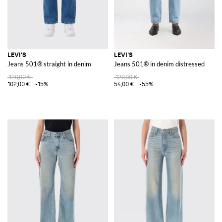
LEVI'S
LEVI'S
Jeans 501® straight in denim
Jeans 501® in denim distressed
120,00 €
120,00 €
102,00 €
-15%
54,00 €
-55%