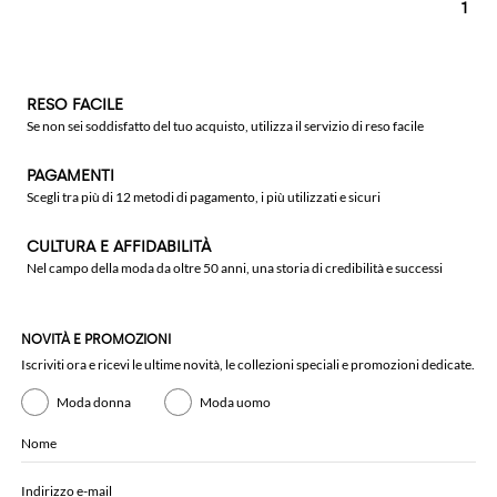
1
RESO FACILE
Se non sei soddisfatto del tuo acquisto, utilizza il servizio di reso facile
PAGAMENTI
Scegli tra più di 12 metodi di pagamento, i più utilizzati e sicuri
CULTURA E AFFIDABILITÀ
Nel campo della moda da oltre 50 anni, una storia di credibilità e successi
NOVITÀ E PROMOZIONI
Iscriviti ora e ricevi le ultime novità, le collezioni speciali e promozioni dedicate.
Moda donna
Moda uomo
Nome
Indirizzo e-mail