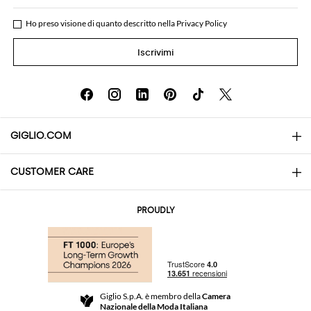
Ho preso visione di quanto descritto nella
Privacy Policy
Iscrivimi
GIGLIO.COM
CUSTOMER CARE
About
Contatti
AI Disclaimer
PROUDLY
Domande Frequenti
Acquisti
Le Boutique
Pagamenti
Spedizioni
Community Store
Resi e Rimborsi
Giglio S.p.A. è membro della
Camera
Termini e Condizioni di vendita
Nazionale della Moda Italiana