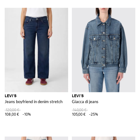
LEVI'S
LEVI'S
Jeans boyfriend in denim stretch
Giacca di jeans
120,00 €
140,00 €
108,00 €
-10%
105,00 €
-25%