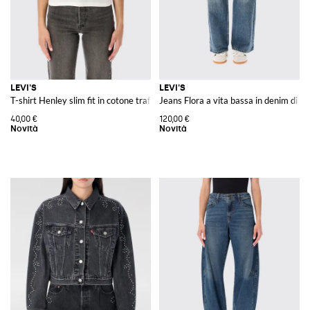
LEVI'S
LEVI'S
T-shirt Henley slim fit in cotone traforato con logo
Jeans Flora a vita bassa in denim di c
40,00 €
120,00 €