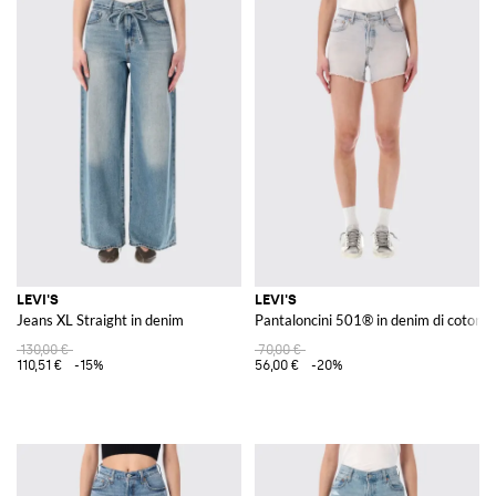
LEVI'S
LEVI'S
Jeans XL Straight in denim
Pantaloncini 501® in denim di cotone
130,00 €
70,00 €
110,51 €
-15%
56,00 €
-20%