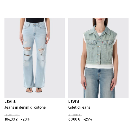
LEVI'S
LEVI'S
Jeans in denim di cotone
Gilet di jeans
130,00 €
80,00 €
104,00 €
-20%
60,00 €
-25%