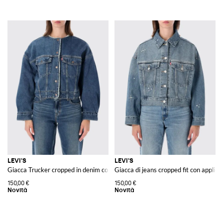
LEVI'S
LEVI'S
Giacca Trucker cropped in denim con fodera in sherpa e maniche a palloncin
Giacca di jeans cropped fit con applicaz
150,00 €
150,00 €