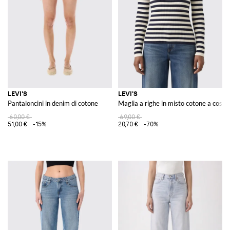
Con un catalogo in continuo aggiornamento, GIGLIO.COM si conferma
destinazione privilegiata per chi desidera immergersi nel mondo di Levi's,
scoprendo articoli che fondono storia, qualità e stile contemporaneo.
Scoprite le collezioni
Levi's uomo
,
Levi's donna
e per i più piccoli
Levi's
bambino
su GIGLIO.COM e arricchite il vostro guardaroba con articoli
che hanno fatto la storia della moda denim.
Vedi tutto
LEVI'S
LEVI'S
LEVI'S
Pantaloncini in denim di cotone
Maglia a righe in misto cotone a coste
60,00 €
69,00 €
51,00 €
-15%
20,70 €
-70%