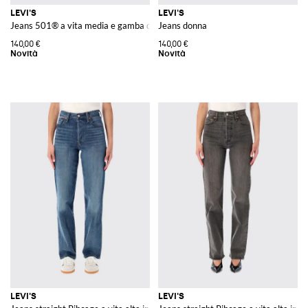
LEVI'S
LEVI'S
Jeans 501® a vita media e gamba dritta in denim di cotone
Jeans donna
140,00 €
140,00 €
LEVI'S
LEVI'S