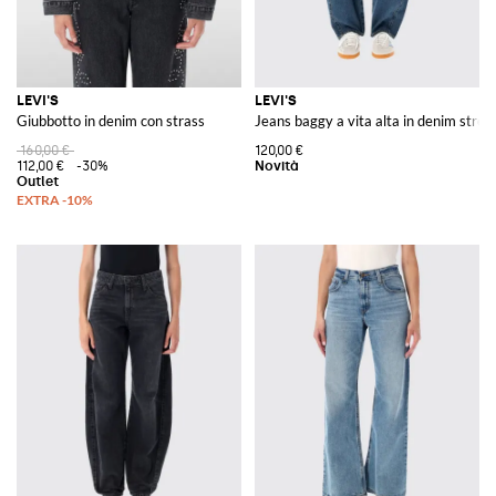
LEVI'S
LEVI'S
Giubbotto in denim con strass
Jeans baggy a vita alta in denim stret
160,00 €
120,00 €
112,00 €
-30%