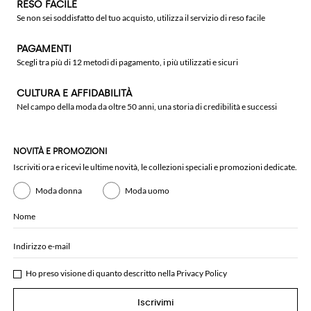
RESO FACILE
Se non sei soddisfatto del tuo acquisto, utilizza il servizio di reso facile
PAGAMENTI
Scegli tra più di 12 metodi di pagamento, i più utilizzati e sicuri
CULTURA E AFFIDABILITÀ
Nel campo della moda da oltre 50 anni, una storia di credibilità e successi
NOVITÀ E PROMOZIONI
Iscriviti ora e ricevi le ultime novità, le collezioni speciali e promozioni dedicate.
Moda donna
Moda uomo
Nome
Indirizzo e-mail
Ho preso visione di quanto descritto nella
Privacy Policy
Iscrivimi