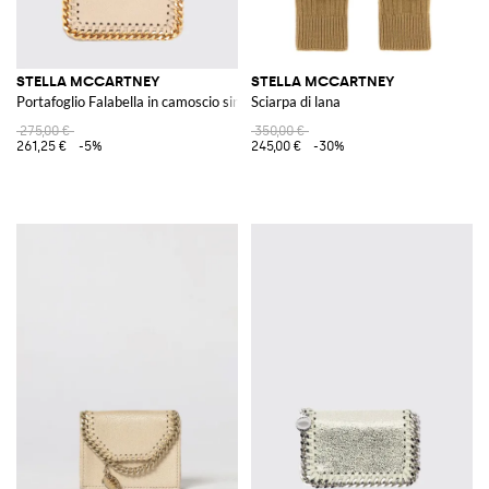
STELLA MCCARTNEY
STELLA MCCARTNEY
Portafoglio Falabella in camoscio sintetico cracklé
Sciarpa di lana
275,00 €
350,00 €
261,25 €
-5%
245,00 €
-30%