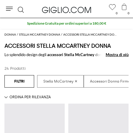
0
0
Cerca
Spedizione Gratuita per ordini superiori a 180,00 €
DONNA
STELLA MCCARTNEY DONNA
ACCESSORI STELLA MCCARTNEY DONNA
ACCESSORI STELLA MCCARTNEY DONNA
Lo splendido design degli
accessori Stella McCartney donna
Mostra di più
Mostra di più
farà la
differenza in qualsiasi outfit. Scegli tra i tantissimi
accessori per donna
firmati Stella McCartney
da acquistare comodamente online e crea
24 Prodotti
sempre nuovi look abbinandoli insieme.
Scopri le ultime collezioni di
accessori donna Stella McCartney online
su
GIGLIO.COM