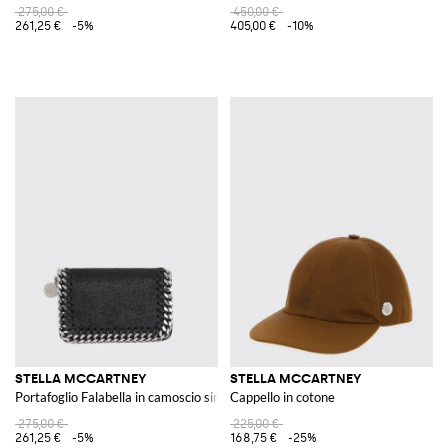
275,00 €
450,00 €
261,25 €
-5%
405,00 €
-10%
STELLA MCCARTNEY
STELLA MCCARTNEY
Portafoglio Falabella in camoscio sintetico cracklé
Cappello in cotone
275,00 €
225,00 €
261,25 €
-5%
168,75 €
-25%