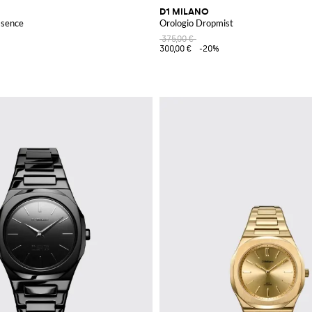
D1 MILANO
ssence
Orologio Dropmist
375,00 €
300,00 €
-20%