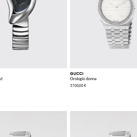
GUCCI
st
Orologio donna
3700,00 €