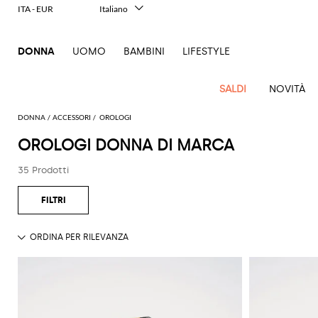
ITA - EUR
Italiano
English
Français
DONNA
UOMO
BAMBINI
LIFESTYLE
Deutsch
Español
中文
SALDI
NOVITÀ
日本語
한국어
DONNA
ACCESSORI
OROLOGI
Русский
OROLOGI DONNA DI MARCA
Nuovi
Tutto
Tutte
Tutte
Tutti gli
Vedi
Vedi
Vedi
Vedi
Vedi
Vedi
Vedi
Vedi
Vedi
Vedi
Vedi
Tutto
Arrivi
l'abbigliamento
le
le
accessori
Tutto
35 Prodotti
Vedi
tutti
tutti
tutti
tutti
tutti
tutti
tutti
tutti
tutti
tutti
Outlet
borse
scarpe
Cappotti
Abiti
Accessori
Alberta
Jeans
Guanti
Max
tutti
Alexander
Acne
Balenciaga
Courrèges
Balenciaga
A.P.C.
Alexander
Adidas
Balenciaga
Borsalino
Abbigliamento
Ferragamo
JW
essenziali
Borse
Ballerine
per
Ferretti
Mara
Blazer
Maglieria
Occhiali
Acne
McQueen
Studios
McQueen
Gucci
Anderson
a
capelli
Burberry
Diesel
Bottega
Coperni
Aquazzura
Burberry
Elisabetta
Accessori
Gucci
Tocco
Décolleté
Elisabetta
da sole
Pinko
Camicie
Pantaloni
Studios
mano
Balenciaga
Adidas
Veneta
Balenciaga
Franchi
JW
Jacquemus
animalier
e pump
Calze
Franchi
Brunello
Elisabetta
Jacquemus
Amina
Etro
Borse
Manolo
Orologi
Tod's
Cappotti
T-
Alaïa
Anderson
Borse
Bottega
Calvin
Cucinelli
Franchi
Burberry
Bottega
Muaddi
Emporio
Blahnik
Marc
Eleganza
Espadrillas
Cappelli
Etro
JW
Fendi
Scarpe
shirt
Portafogli
Twinset
a
Costumi
Brunello
Veneta
Klein
Veneta
Armani
Jacquemus
Jacobs
a due
Dolce &
Emporio
Chloè
Anderson
Autry
Max
Mocassini
Cinture
Roger
spalla
Ferragamo
da
Top e
Portatrucco
Cucinelli
pezzi
Brunello
Diesel
Gabbana
Armani
Gianvito
Jacquemus
Jil
Mara
Pinko
Vivier
Fendi
Longchamp
Birkenstock
bagno
Sandali
Foulard
bluse
Borse a
Gucci
Sciarpe
Coperni
Cucinelli
Rossi
Sander
Iconiche
Elisabetta
Etro
Ganni
Marc
Roger
S
bassi
tracolla
Ferragamo
MM6
Camper
Giacche
Gioielli
Trench
in
Saint
Borse
Courrèges
Burberry
Franchi
Gucci
Jacobs
Khaite
Vivier
Max
Fendi
JW
Maison
Sandali
bordeaux
Borse
Gucci
Golden
Laurent
Gonne
Pantaloncini
Mara