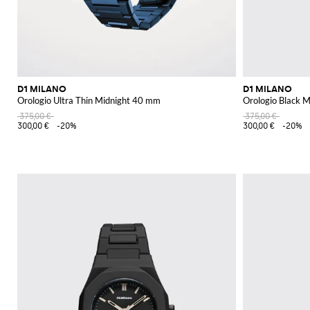
D1 MILANO
D1 MILANO
Orologio Ultra Thin Midnight 40 mm
Orologio Black M
375,00 €
375,00 €
300,00 €
-20%
300,00 €
-20%