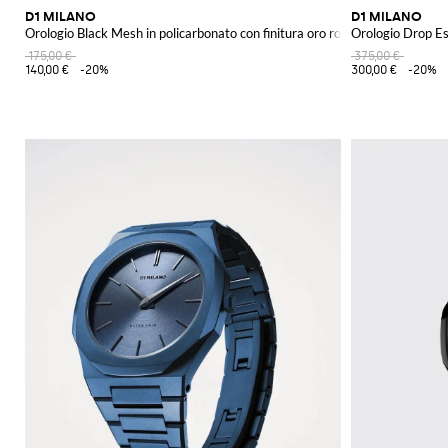
D1 MILANO
D1 MILANO
Orologio Black Mesh in policarbonato con finitura oro rosa
Orologio Drop E
175,00 €
375,00 €
140,00 €
-20%
300,00 €
-20%