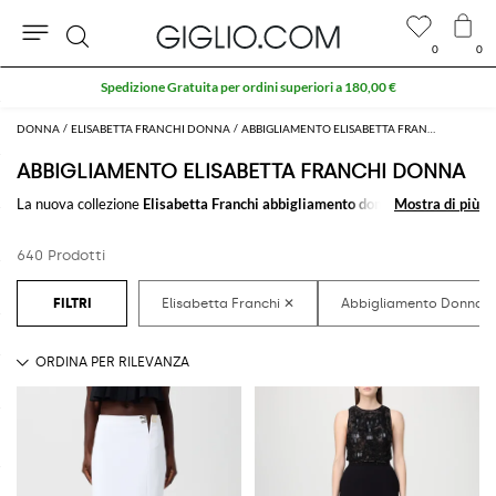
0
0
Cerca
Extra 10% sull'area Outlet
DONNA
ELISABETTA FRANCHI DONNA
ABBIGLIAMENTO ELISABETTA FRANCHI DONNA
ABBIGLIAMENTO ELISABETTA FRANCHI DONNA
La nuova collezione
Elisabetta Franchi abbigliamento donna
Mostra di più
Mostra di più
tutta da
scoprire su GIGLIO.COM: una raffinata selezione di
abbigliamento per
donna firmato Elisabetta Franchi
pensata per soddisfare tutti gli stili. Dai
640 Prodotti
look casual a quelli più classici, troverai sempre quello che cerchi.
Scopri le ultime collezioni di
abbigliamento Elisabetta Franchi donna
su
GIGLIO.COM