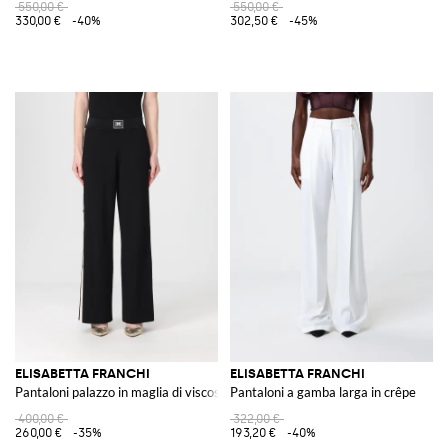
550,00 €
550,00 €
330,00 €
-40%
302,50 €
-45%
ELISABETTA FRANCHI
ELISABETTA FRANCHI
Pantaloni palazzo in maglia di viscosa
Pantaloni a gamba larga in crêpe
400,00 €
322,00 €
260,00 €
-35%
193,20 €
-40%