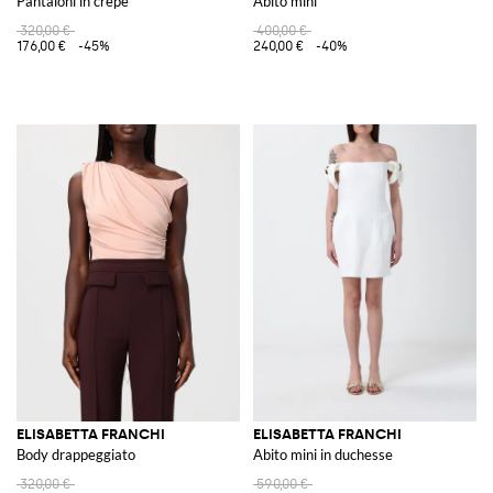
Pantaloni in crêpe
Abito mini
320,00 €
400,00 €
176,00 €
-45%
240,00 €
-40%
ELISABETTA FRANCHI
ELISABETTA FRANCHI
Body drappeggiato
Abito mini in duchesse
320,00 €
590,00 €