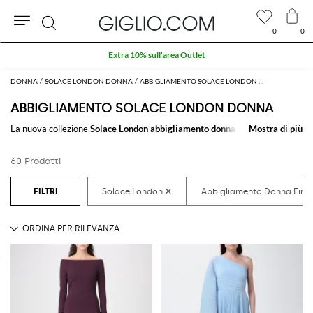
0
0
Cerca
Extra 10% sull'area Outlet
DONNA
SOLACE LONDON DONNA
ABBIGLIAMENTO SOLACE LONDON DONNA
ABBIGLIAMENTO SOLACE LONDON DONNA
La nuova collezione
Solace London abbigliamento donna
tutta da
Mostra di più
Mostra di più
scoprire su GIGLIO.COM: una raffinata selezione di
abbigliamento per
donna firmato Solace London
pensata per soddisfare tutti gli stili. Dai
60 Prodotti
look casual a quelli più classici, troverai sempre quello che cerchi.
Scopri le ultime collezioni di
abbigliamento Solace London donna
su
GIGLIO.COM