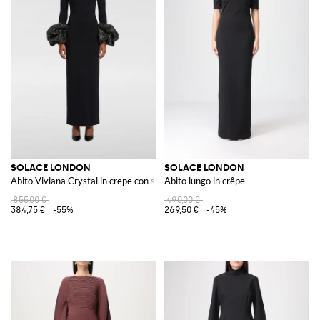
SOLACE LONDON
SOLACE LONDON
Abito Viviana Crystal in crepe con strass
Abito lungo in crêpe
855,00 €
490,00 €
384,75 €
-55%
269,50 €
-45%