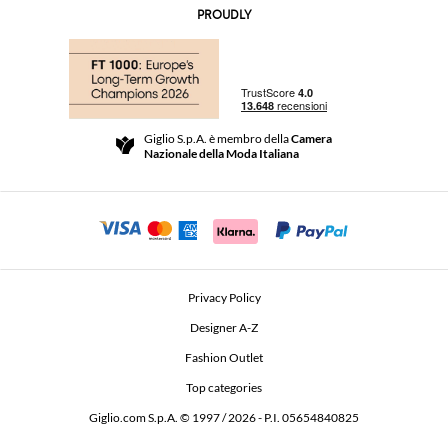
AI Disclaimer
PROUDLY
Domande Frequenti
Acquisti
Le Boutique
Pagamenti
Spedizioni
Community Store
Resi e Rimborsi
Giglio S.p.A. è membro della
Camera
Termini e Condizioni di vendita
Nazionale della Moda Italiana
Per uno shopping sicuro
Affiliazione
Comunicazione di sicurezza
Investitori
Beauty Seekers VIP Club
Privacy Policy
GIGLIO Token
Designer A-Z
Fashion Outlet
GIGLIO.COM x Vestiaire Collective
Top categories
Giglio.com S.p.A. © 1997 / 2026 - P.I. 05654840825
L'Edicola