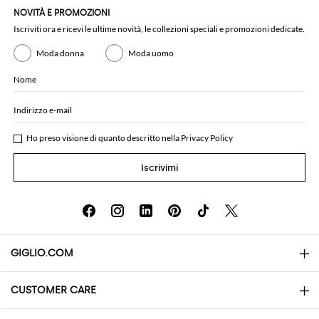
NOVITÀ E PROMOZIONI
Iscriviti ora e ricevi le ultime novità, le collezioni speciali e promozioni dedicate.
Moda donna
Moda uomo
Nome
Indirizzo e-mail
Ho preso visione di quanto descritto nella
Privacy Policy
Iscrivimi
GIGLIO.COM
CUSTOMER CARE
About
Contatti