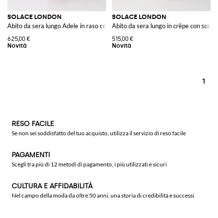
SOLACE LONDON
SOLACE LONDON
Abito da sera lungo Adele in raso con spalle scoperte e scollo drappeggiato
Abito da sera lungo in crêpe con scolla
625,00 €
515,00 €
1
RESO FACILE
Se non sei soddisfatto del tuo acquisto, utilizza il servizio di reso facile
PAGAMENTI
Scegli tra più di 12 metodi di pagamento, i più utilizzati e sicuri
CULTURA E AFFIDABILITÀ
Nel campo della moda da oltre 50 anni, una storia di credibilità e successi