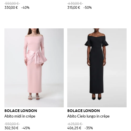
550,00 €
630,00 €
330,00 €
-40%
315,00 €
-50%
SOLACE LONDON
SOLACE LONDON
Abito midi in crêpe
Abito Cielo lungo in crêpe
550,00 €
625,00 €
302,50 €
-45%
406,25 €
-35%