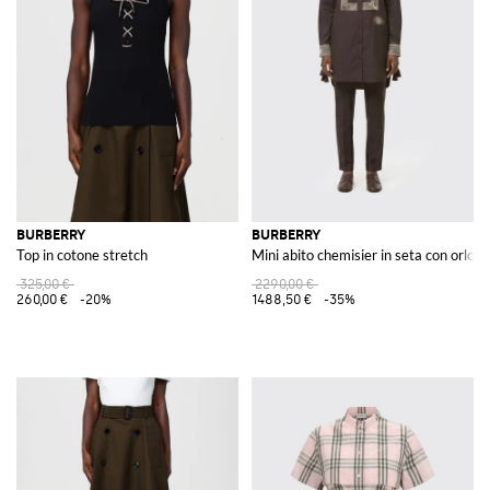
BURBERRY
BURBERRY
Top in cotone stretch
Mini abito chemisier in seta con orlo 
325,00 €
2290,00 €
260,00 €
-20%
1488,50 €
-35%