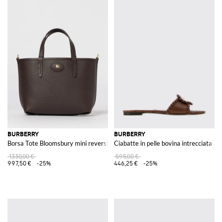
BURBERRY
BURBERRY
Borsa Tote Bloomsbury mini reversibile​
Ciabatte in pelle bovina intrecciata c
1330,00 €
595,00 €
997,50 €
-25%
446,25 €
-25%