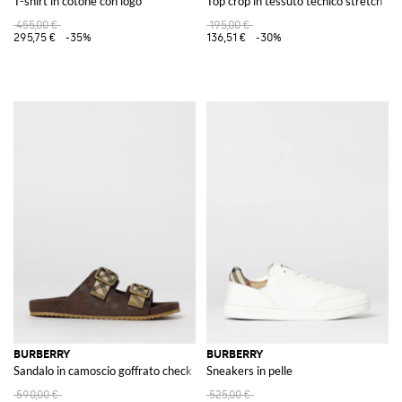
T-shirt in cotone con logo
Top crop in tessuto tecnico stretch
455,00 €
195,00 €
295,75 €
-35%
136,51 €
-30%
BURBERRY
BURBERRY
Sandalo in camoscio goffrato check
Sneakers in pelle
590,00 €
525,00 €