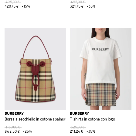
495,00 €
495,00 €
420,75 €
-15%
321,75 €
-35%
BURBERRY
BURBERRY
Borsa a secchiello in cotone spalmato stampa Vintage Check
T-shirts in cotone con logo
1150,00 €
325,00 €
862,50 €
-25%
211,24 €
-35%