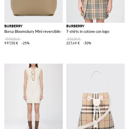
BURBERRY
BURBERRY
Borsa Bloomsbury Mini reversibile in pelle e tessuto
T-shirts in cotone con logo
1330,00 €
325,00 €
997,50 €
-25%
227,49 €
-30%