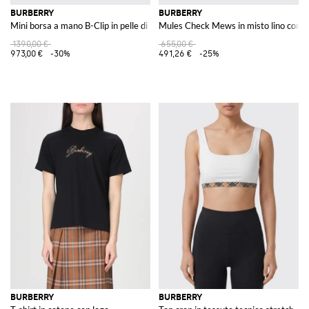
BURBERRY
BURBERRY
Mini borsa a mano B-Clip in pelle di vitello liscia con tracolla
Mules Check Mews in misto lino con c
1390,00 €
655,00 €
973,00 €
-30%
491,26 €
-25%
BURBERRY
BURBERRY