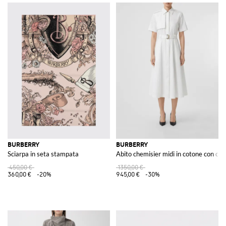
BURBERRY
BURBERRY
Sciarpa in seta stampata
Abito chemisier midi in cotone con cint
450,00 €
1350,00 €
360,00 €
-20%
945,00 €
-30%