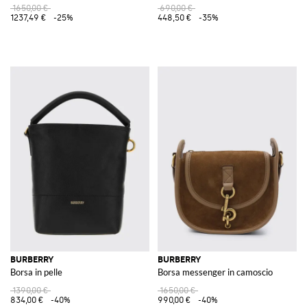
1650,00 €
690,00 €
1237,49 €
-25%
448,50 €
-35%
BURBERRY
BURBERRY
Borsa in pelle
Borsa messenger in camoscio
1390,00 €
1650,00 €
834,00 €
-40%
990,00 €
-40%