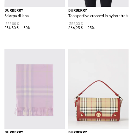
BURBERRY
BURBERRY
Sciarpa di lana
Top sportivo cropped in nylon stretch
335,00 €
355,00 €
234,50 €
-30%
266,25 €
-25%
BURBERRY
BURBERRY