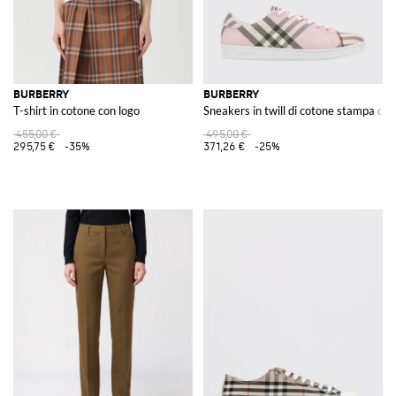
BURBERRY
BURBERRY
T-shirt in cotone con logo
Sneakers in twill di cotone stampa ch
455,00 €
495,00 €
295,75 €
-35%
371,26 €
-25%