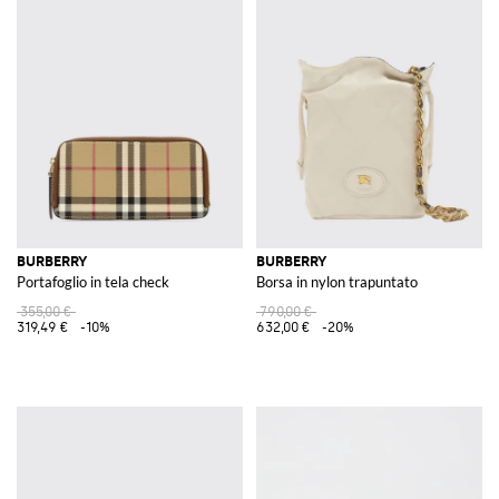
BURBERRY
BURBERRY
Portafoglio in tela check
Borsa in nylon trapuntato
355,00 €
790,00 €
319,49 €
-10%
632,00 €
-20%