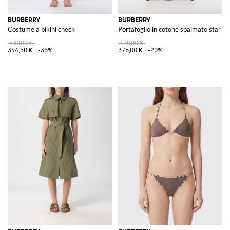
BURBERRY
BURBERRY
Costume a bikini check
Portafoglio in cotone spalmato stamp
530,00 €
470,00 €
344,50 €
-35%
376,00 €
-20%