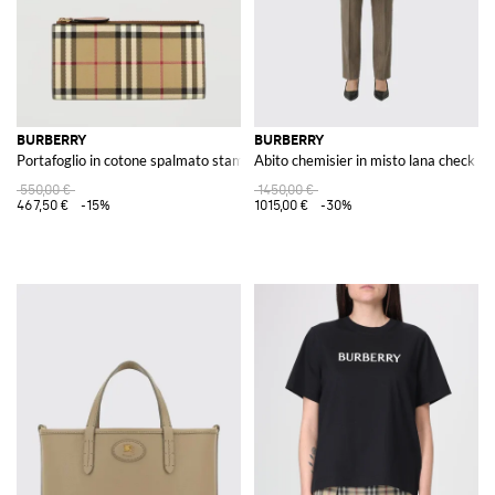
BURBERRY
BURBERRY
Portafoglio in cotone spalmato stampa Vintage Check
Abito chemisier in misto lana check
550,00 €
1450,00 €
467,50 €
-15%
1015,00 €
-30%