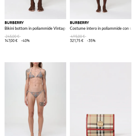
BURBERRY
BURBERRY
Bikini bottom in poliammide Vintage Check
Costume intero in poliammide con st
245,00 €
495,00 €
147,00 €
-40%
321,75 €
-35%