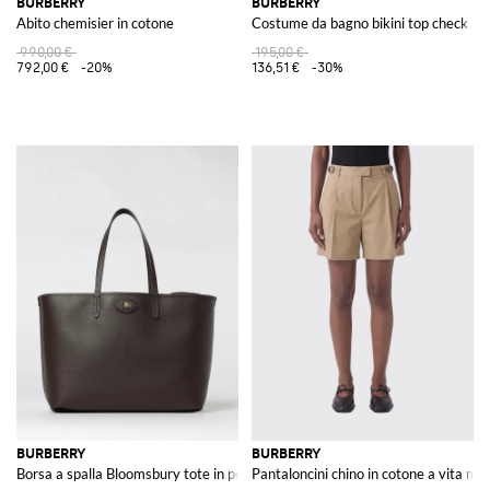
BURBERRY
BURBERRY
Abito chemisier in cotone
Costume da bagno bikini top check
990,00 €
195,00 €
792,00 €
-20%
136,51 €
-30%
BURBERRY
BURBERRY
Borsa a spalla Bloomsbury tote in pelle
Pantaloncini chino in cotone a vita m