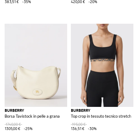
383,51 €
-35%
420,00 €
-20%
BURBERRY
BURBERRY
Borsa Tavistock in pelle a grana
Top crop in tessuto tecnico stretch
1740,00 €
195,00 €
1305,00 €
-25%
136,51 €
-30%