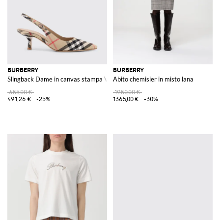
BURBERRY
BURBERRY
Slingback Dame in canvas stampa Vintage Check
Abito chemisier in misto lana
655,00 €
1950,00 €
491,26 €
-25%
1365,00 €
-30%