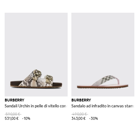
BURBERRY
BURBERRY
Sandali Urchin in pelle di vitello con stampa pitone e tacco basso
Sandalo ad infradito in canvas stampa
590,00 €
490,00 €
531,00 €
-10%
343,00 €
-30%