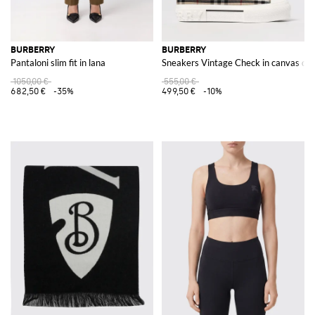
BURBERRY
BURBERRY
Pantaloni slim fit in lana
Sneakers Vintage Check in canvas di
1050,00 €
555,00 €
682,50 €
-35%
499,50 €
-10%