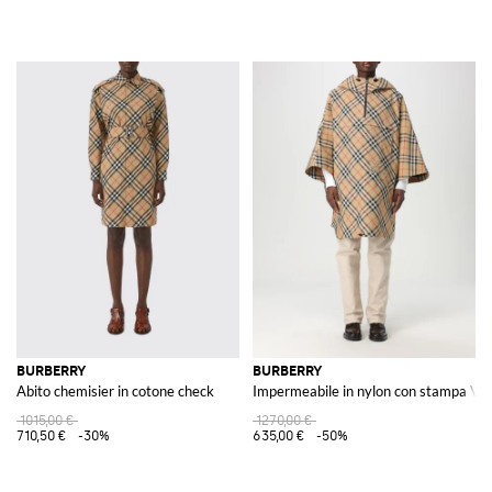
BURBERRY
BURBERRY
Abito chemisier in cotone check
Impermeabile in nylon con stampa Vi
1015,00 €
1270,00 €
710,50 €
-30%
635,00 €
-50%