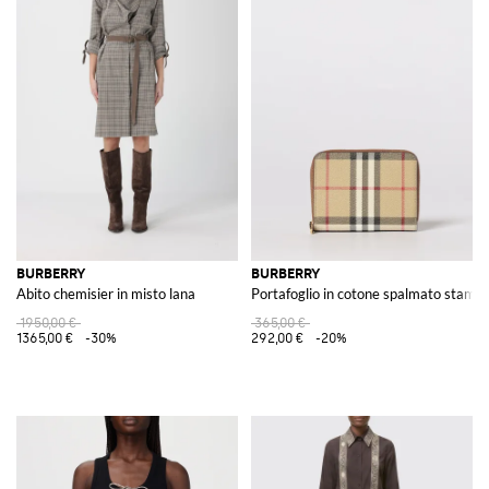
BURBERRY
BURBERRY
Abito chemisier in misto lana
Portafoglio in cotone spalmato stamp
1950,00 €
365,00 €
1365,00 €
-30%
292,00 €
-20%