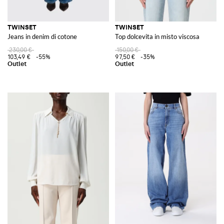
TWINSET
TWINSET
Jeans in denim di cotone
Top dolcevita in misto viscosa
230,00 €
150,00 €
103,49 €
-55%
97,50 €
-35%