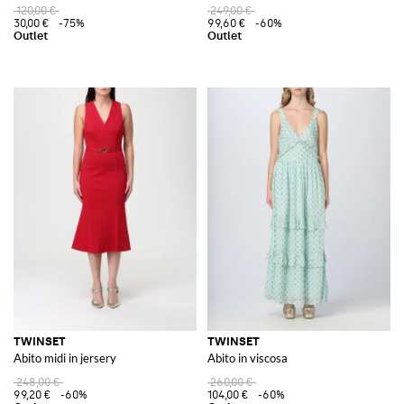
120,00 €
249,00 €
30,00 €
-75%
99,60 €
-60%
TWINSET
TWINSET
Abito midi in jersery
Abito in viscosa
248,00 €
260,00 €
99,20 €
-60%
104,00 €
-60%