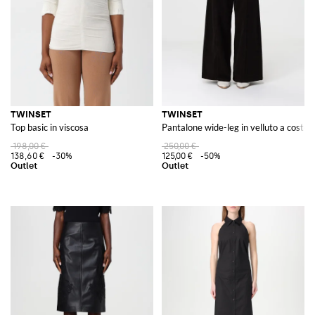
TWINSET
TWINSET
Top basic in viscosa
Pantalone wide-leg in velluto a coste
198,00 €
250,00 €
138,60 €
-30%
125,00 €
-50%