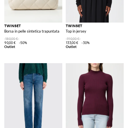
TWINSET
TWINSET
Borsa in pelle sintetica trapuntata
Top in jersey
180,00 €
190,00 €
90,00 €
-50%
133,00 €
-30%