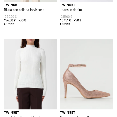
TWINSET
TWINSET
Blusa con collana in viscosa
Jeans in denim
220,00 €
215,00 €
154,00 €
-30%
107,51 €
-50%
TWINSET
TWINSET