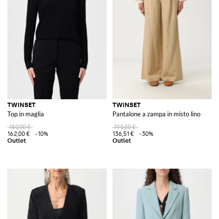
TWINSET
TWINSET
Top in maglia
Pantalone a zampa in misto lino
180,00 €
195,00 €
162,00 €
-10%
136,51 €
-30%