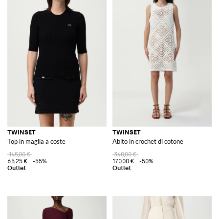
TWINSET
TWINSET
Top in maglia a coste
Abito in crochet di cotone
145,00 €
340,00 €
65,25 €
-55%
170,00 €
-50%