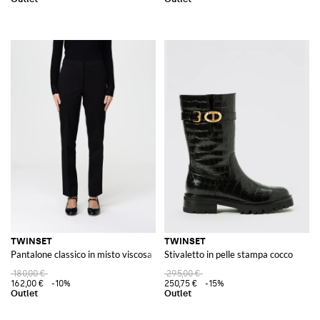
TWINSET
TWINSET
Pantalone classico in misto viscosa
Stivaletto in pelle stampa cocco
180,00 €
295,00 €
162,00 €
-10%
250,75 €
-15%