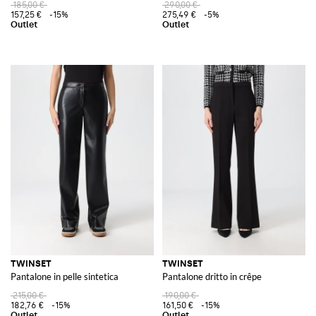
185,00 €
290,00 €
157,25 €
-15%
275,49 €
-5%
TWINSET
TWINSET
Pantalone in pelle sintetica
Pantalone dritto in crêpe
215,00 €
190,00 €
182,76 €
-15%
161,50 €
-15%