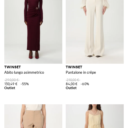
TWINSET
TWINSET
Abito lungo asimmetrico
Pantalone in crêpe
290,00 €
210,00 €
130,49 €
-55%
84,00 €
-60%