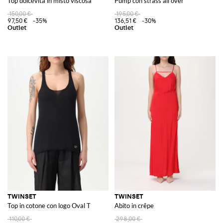
Top dolcevita in misto viscosa
Pump con strass all over
150,00 €
195,00 €
97,50 €
-35%
136,51 €
-30%
TWINSET
TWINSET
Top in cotone con logo Oval T
Abito in crêpe
110,00 €
298,00 €