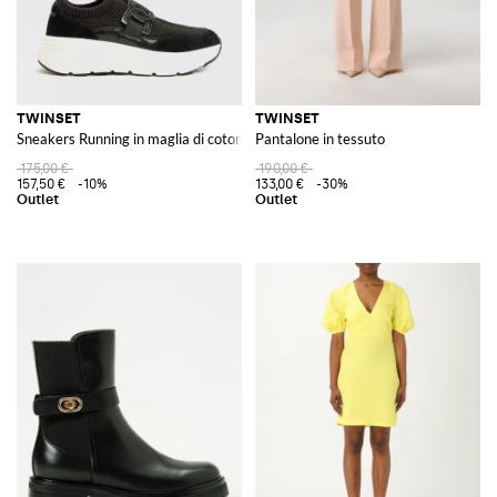
TWINSET
TWINSET
Sneakers Running in maglia di cotone a coste stretch
Pantalone in tessuto
175,00 €
190,00 €
157,50 €
-10%
133,00 €
-30%