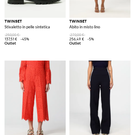
TWINSET
TWINSET
Stivaletto in pelle sintetica
Abito in misto lino
250,00 €
270,00 €
137,51 €
-45%
256,49 €
-5%