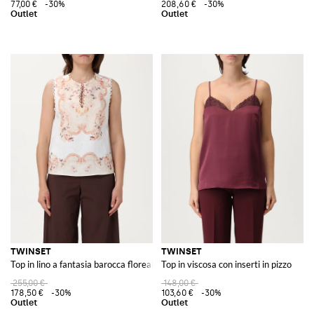
77,00 €
-30%
208,60 €
-30%
TWINSET
TWINSET
Top in lino a fantasia barocca floreale
Top in viscosa con inserti in pizzo
255,00 €
148,00 €
178,50 €
-30%
103,60 €
-30%