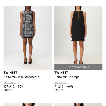
TWINSET
TWINSET
Abito mini in misto viscosa
Abito mini in crêpe
275,00 €
228,00 €
137,49 €
-50%
91,21 €
-60%