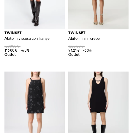
TWINSET
TWINSET
Abito in viscosa con frange
Abito mini in crêpe
290,00 €
228,00 €
116,00 €
-60%
91,21 €
-60%