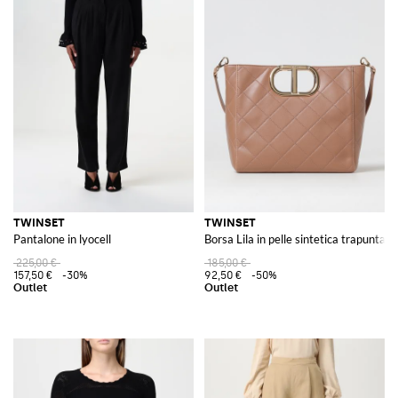
TWINSET
TWINSET
Pantalone in lyocell
Borsa Lila in pelle sintetica trapuntata
225,00 €
185,00 €
157,50 €
-30%
92,50 €
-50%