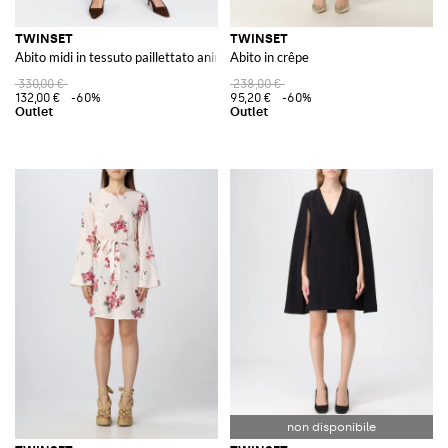
TWINSET
TWINSET
Abito midi in tessuto paillettato animalier
Abito in crêpe
330,00 €
238,00 €
132,00 €
-60%
95,20 €
-60%