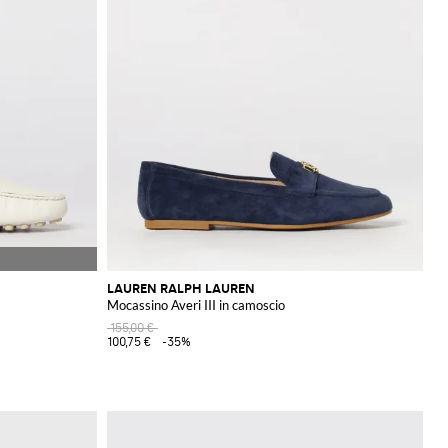
LAUREN RALPH LAUREN
Mocassino Averi III in camoscio
155,00 €
100,75 €
-35%