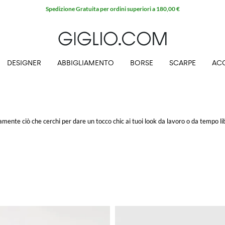
Spedizione Gratuita per ordini superiori a 180,00 €
DESIGNER
ABBIGLIAMENTO
BORSE
SCARPE
AC
ttamente ciò che cerchi per dare un tocco chic ai tuoi look da lavoro o da tempo li
ali e raffinati nei modelli con tacco flat, soprattutto se impreziositi da fibbie, 
n spedizione gratuita su GIGLIO.COM