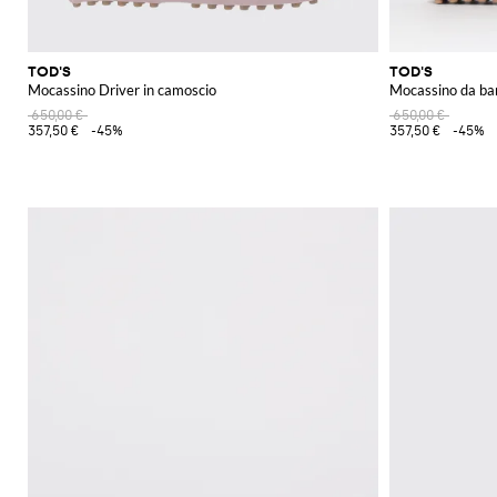
TOD'S
TOD'S
Mocassino Driver in camoscio
Mocassino da ba
650,00 €
650,00 €
357,50 €
-45%
357,50 €
-45%