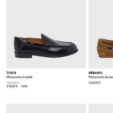
TOD'S
SEBAGO
Mocassino in pelle
Mocassino da ba
850,00 €
260,00 €
510,00 €
-40%