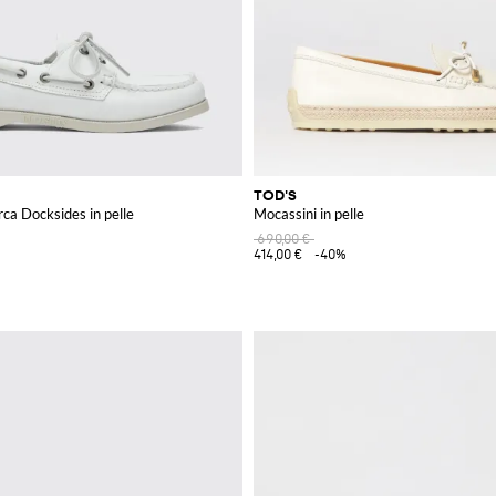
TOD'S
ca Docksides in pelle
Mocassini in pelle
690,00 €
414,00 €
-40%