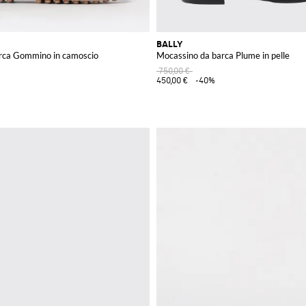
BALLY
rca Gommino in camoscio
Mocassino da barca Plume in pelle
750,00 €
450,00 €
-40%