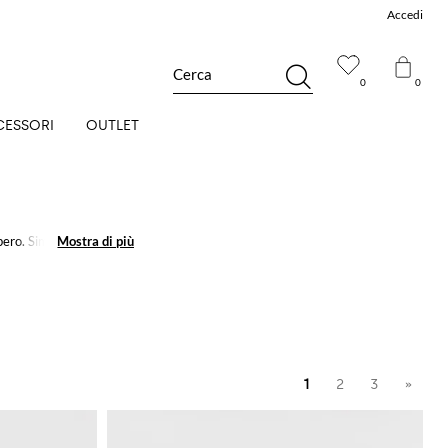
Accedi
Cerca
0
0
CESSORI
OUTLET
bero. Simbolo di un'
Mostra di più
Mostra di più
nappine e frange, saranno
1
2
3
»