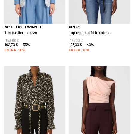
ACTITUDE TWINSET
PINKO
Top bustier in pizzo
Top cropped fit in cotone
158,00 €
175,00 €
102,70 €
-35%
105,00 €
-40%