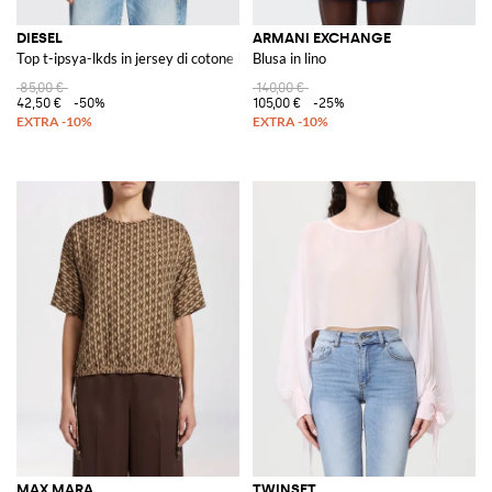
DIESEL
ARMANI EXCHANGE
Top t-ipsya-lkds in jersey di cotone biologico
Blusa in lino
85,00 €
140,00 €
42,50 €
-50%
105,00 €
-25%
MAX MARA
TWINSET