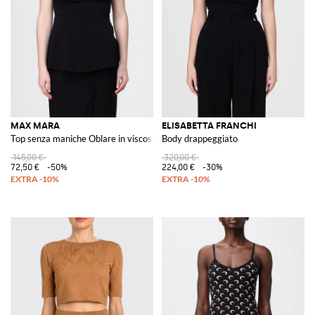
MAX MARA
ELISABETTA FRANCHI
Top senza maniche Oblare in viscosa stretch con scollo a V
Body drappeggiato
145,00 €
320,00 €
72,50 €
-50%
224,00 €
-30%