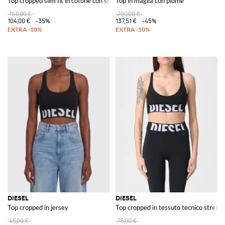
Top cropped slim fit in cotone con spalle scoperte e logo Crescent Moon
Top in maglia con piume
160,00 €
250,00 €
104,00 €
-35%
137,51 €
-45%
DIESEL
DIESEL
Top cropped in jersey
Top cropped in tessuto tecnico stretch
45,00 €
75,00 €