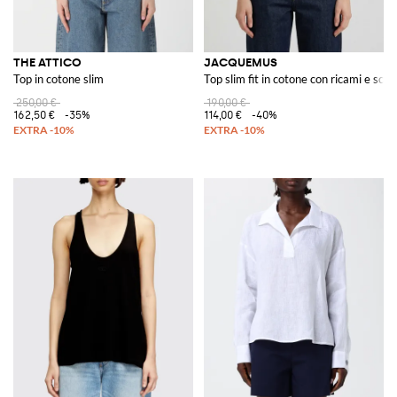
THE ATTICO
JACQUEMUS
Top in cotone slim
Top slim fit in cotone con ricami e sco
250,00 €
190,00 €
162,50 €
-35%
114,00 €
-40%