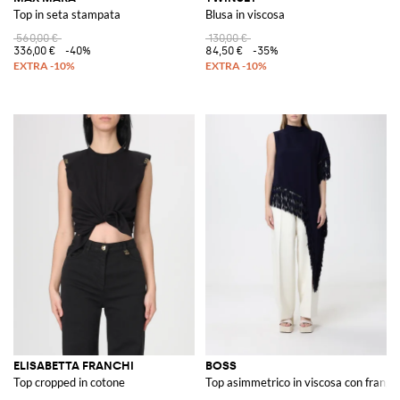
Top in seta stampata
Blusa in viscosa
560,00 €
130,00 €
336,00 €
-40%
84,50 €
-35%
ELISABETTA FRANCHI
BOSS
Top cropped in cotone
Top asimmetrico in viscosa con frange