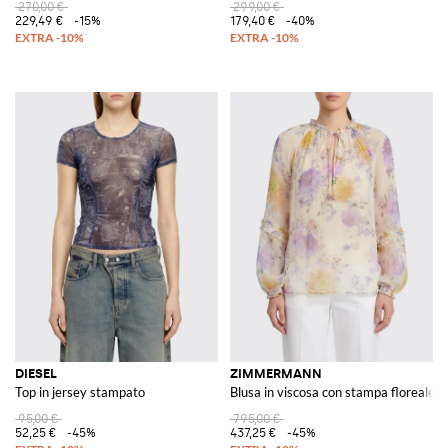
270,00 €
299,00 €
229,49 €
-15%
179,40 €
-40%
DIESEL
ZIMMERMANN
Top in jersey stampato
Blusa in viscosa con stampa floreale
95,00 €
795,00 €
52,25 €
-45%
437,25 €
-45%