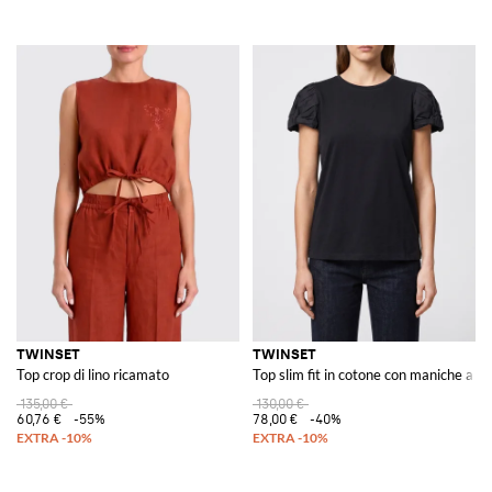
TWINSET
TWINSET
Top crop di lino ricamato
Top slim fit in cotone con maniche a pa
135,00 €
130,00 €
60,76 €
-55%
78,00 €
-40%