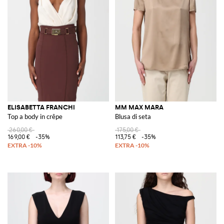
ELISABETTA FRANCHI
MM MAX MARA
Top a body in crêpe
Blusa di seta
260,00 €
175,00 €
169,00 €
-35%
113,75 €
-35%