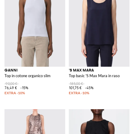
GANNI
'S MAX MARA
Top in cotone organico slim
Top basic 'S Max Mara in raso
90,00 €
185,00 €
76,49 €
-15%
101,75 €
-45%