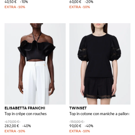
40,50 €
-10%
60,00 €
-20%
ELISABETTA FRANCHI
TWINSET
Top in crêpe con rouches
Top in cotone con maniche a palloncin
470,00 €
150,00 €
282,00 €
-40%
90,00 €
-40%