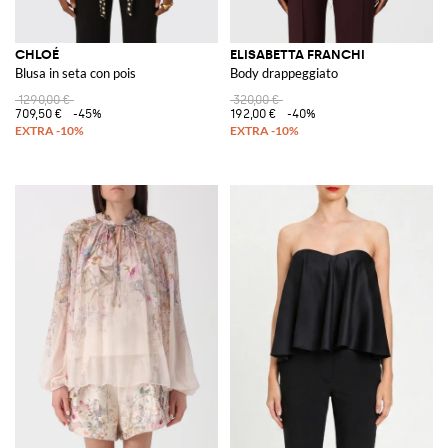
CHLOÉ
ELISABETTA FRANCHI
Blusa in seta con pois
Body drappeggiato
1290,00 €
320,00 €
709,50 €
-45%
192,00 €
-40%