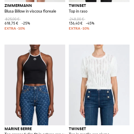
ZIMMERMANN
TWINSET
Blusa Billow in viscosa floreale
Top in raso
825,00 €
248,00 €
618,75 €
-25%
136,40 €
-45%
MARINE SERRE
TWINSET