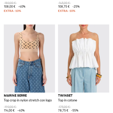
180,00 €
145,00 €
108,00 €
-40%
108,75 €
-25%
MARINE SERRE
TWINSET
Top crop in nylon stretch con logo
Top in cotone
190,00 €
175,00 €
114,00 €
-40%
78,75 €
-55%