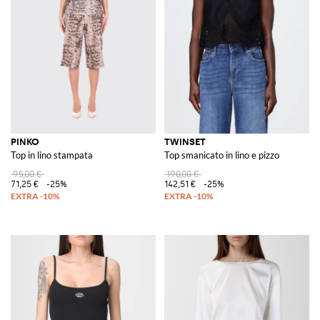
PINKO
TWINSET
Top in lino stampata
Top smanicato in lino e pizzo
95,00 €
190,00 €
71,25 €
-25%
142,51 €
-25%