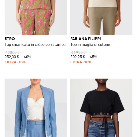
ETRO
FABIANA FILIPPI
Top smanicato in crêpe con stampa Paisley
Top in maglia di cotone
420,00 €
369,00 €
252,00 €
-40%
202,95 €
-45%