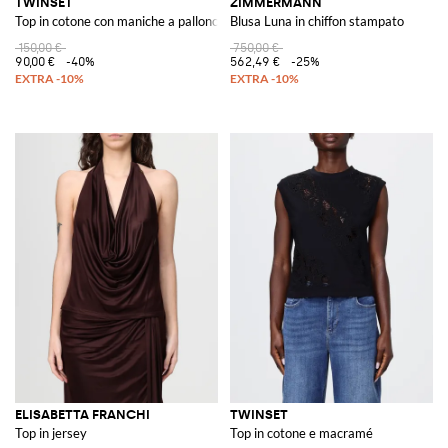
TWINSET
ZIMMERMANN
Top in cotone con maniche a palloncino
Blusa Luna in chiffon stampato
150,00 €
750,00 €
90,00 €
-40%
562,49 €
-25%
ELISABETTA FRANCHI
TWINSET
Top in jersey
Top in cotone e macramé