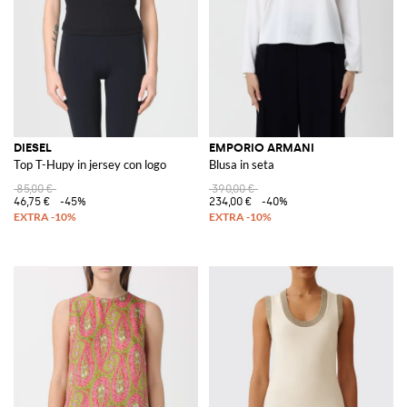
DIESEL
EMPORIO ARMANI
Top T-Hupy in jersey con logo
Blusa in seta
85,00 €
390,00 €
46,75 €
-45%
234,00 €
-40%