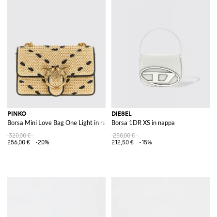
PINKO
DIESEL
Borsa Mini Love Bag One Light in rafia chevron e pelle
Borsa 1DR XS in nappa
320,00 €
250,00 €
256,00 €
-20%
212,50 €
-15%