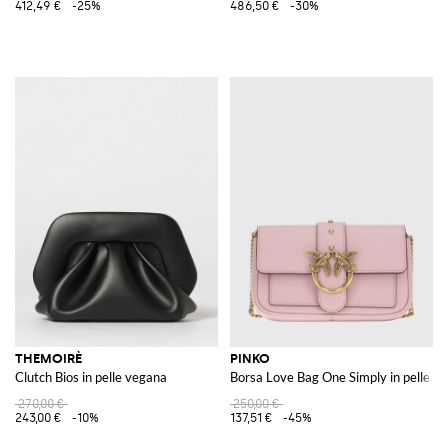
412,49 €
-25%
486,50 €
-30%
THEMOIRÈ
PINKO
Clutch Bios in pelle vegana
Borsa Love Bag One Simply in pelle
270,00 €
250,00 €
243,00 €
-10%
137,51 €
-45%