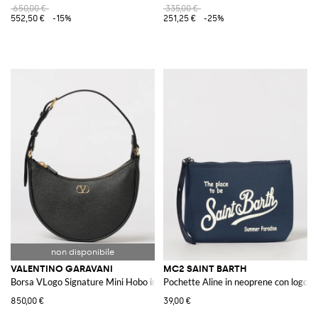
650,00 €
335,00 €
552,50 €
-15%
251,25 €
-25%
VALENTINO GARAVANI
MC2 SAINT BARTH
Borsa VLogo Signature Mini Hobo in pelle a grana
Pochette Aline in neoprene con logo
850,00 €
39,00 €