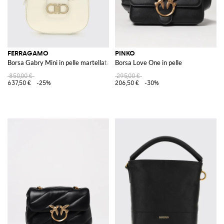
FERRAGAMO
PINKO
Borsa Gabry Mini in pelle martellata
Borsa Love One in pelle
850,00 €
295,00 €
637,50 €
-25%
206,50 €
-30%