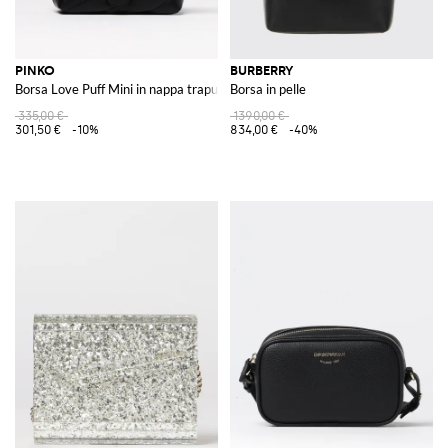
PINKO
BURBERRY
Borsa Love Puff Mini in nappa trapuntata
Borsa in pelle
335,00 €
1390,00 €
301,50 €
-10%
834,00 €
-40%