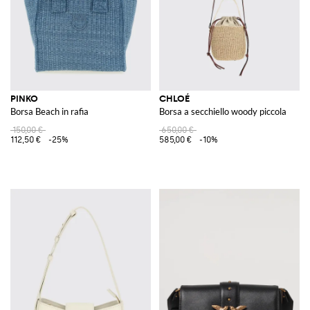
PINKO
CHLOÉ
Borsa Beach in rafia
Borsa a secchiello woody piccola
150,00 €
650,00 €
112,50 €
-25%
585,00 €
-10%