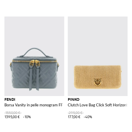
FENDI
PINKO
Borsa Vanity in pelle monogram FF
Clutch Love Bag Click Soft Horizontal C
1550,00 €
295,00 €
1395,00 €
-10%
177,00 €
-40%