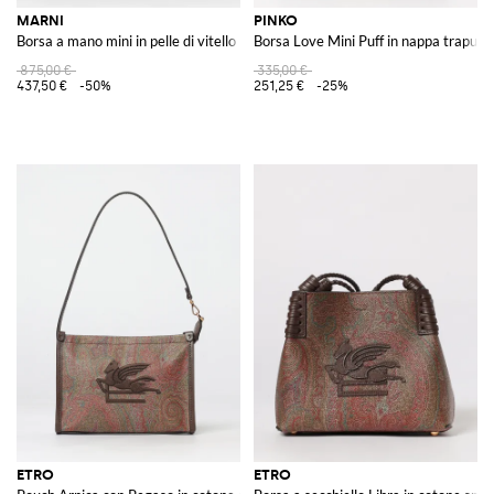
MARNI
PINKO
Borsa a mano mini in pelle di vitello
Borsa Love Mini Puff in nappa trapunt
875,00 €
335,00 €
437,50 €
-50%
251,25 €
-25%
ETRO
ETRO