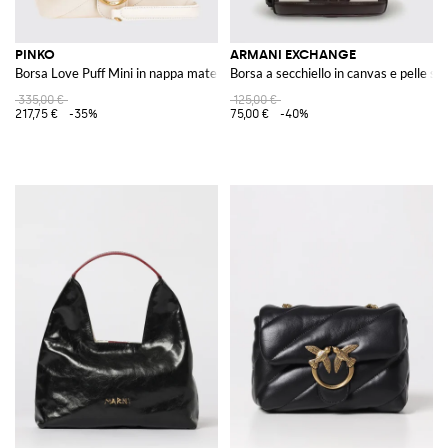
PINKO
ARMANI EXCHANGE
Borsa Love Puff Mini in nappa matelassè
Borsa a secchiello in canvas e pelle sin
335,00 €
125,00 €
217,75 €
-35%
75,00 €
-40%