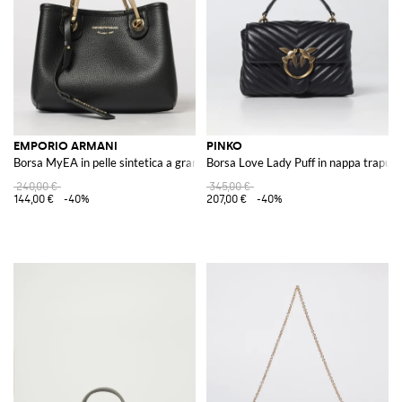
EMPORIO ARMANI
PINKO
Borsa MyEA in pelle sintetica a grana
Borsa Love Lady Puff in nappa trapun
240,00 €
345,00 €
144,00 €
-40%
207,00 €
-40%