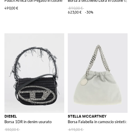
Pouch Arnica con Pegaso in cotone spalmato con Paisley jacquard
Borsa a secchiello Libra in cotone sp
490,00 €
890,00 €
623,00 €
-30%
DIESEL
STELLA MCCARTNEY
Borsa 1DR in denim usurato
Borsa Falabella in camoscio sintetico
550,00 €
695,00 €