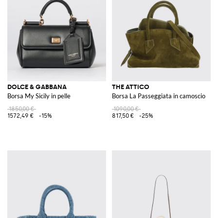
DOLCE & GABBANA
THE ATTICO
Borsa My Sicily in pelle
Borsa La Passeggiata in camoscio
1850,00 €
1090,00 €
1572,49 €
-15%
817,50 €
-25%