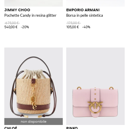
JIMMY CHOO
EMPORIO ARMANI
Pochette Candy in resina glitter
Borsa in pelle sintetica
675,00 €
175,00 €
540,00 €
-20%
105,00 €
-40%
CHLOÉ
PINKO