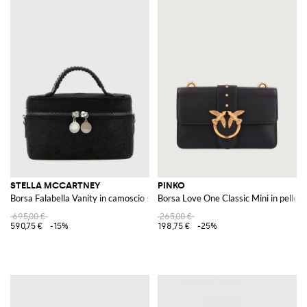
STELLA MCCARTNEY
PINKO
Borsa Falabella Vanity in camoscio sintetico
Borsa Love One Classic Mini in pelle
695,00 €
265,00 €
590,75 €
-15%
198,75 €
-25%