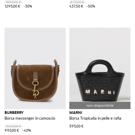
1850,00 €
875,00 €
1295,00 €
-30%
437,50 €
-50%
BURBERRY
MARNI
Borsa messenger in camoscio
Borsa Tropicalia in pelle e rafia
1650,00 €
595,00 €
990,00 €
-40%