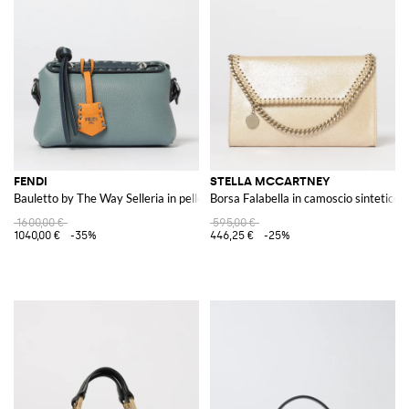
FENDI
STELLA MCCARTNEY
Bauletto by The Way Selleria in pelle a grana
Borsa Falabella in camoscio sintetico 
1600,00 €
595,00 €
1040,00 €
-35%
446,25 €
-25%