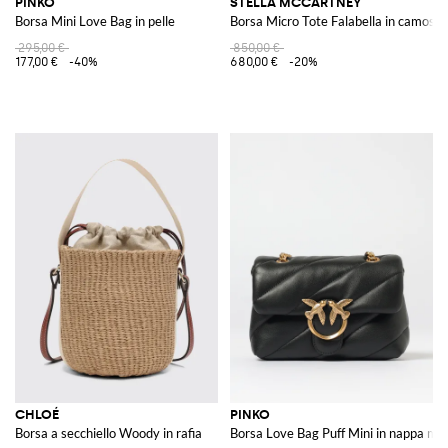
PINKO
STELLA MCCARTNEY
Borsa Mini Love Bag in pelle
Borsa Micro Tote Falabella in camoscio
295,00 €
850,00 €
177,00 €
-40%
680,00 €
-20%
CHLOÉ
PINKO
Borsa a secchiello Woody in rafia
Borsa Love Bag Puff Mini in nappa ma