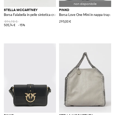
STELLA MCCARTNEY
PINKO
Borsa Falabella in pelle sintetica cracklè
Borsa Love One Mini in nappa trapunt
594,98 €
295,00 €
505,74 €
-15%