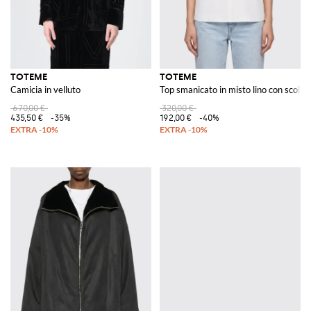
TOTEME
TOTEME
Camicia in velluto
Top smanicato in misto lino con scollo a
670,00 €
320,00 €
435,50 €
-35%
192,00 €
-40%