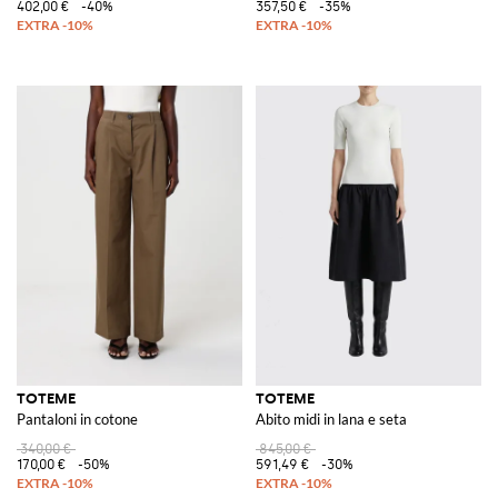
402,00 €
-40%
357,50 €
-35%
TOTEME
TOTEME
Pantaloni in cotone
Abito midi in lana e seta
340,00 €
845,00 €
170,00 €
-50%
591,49 €
-30%