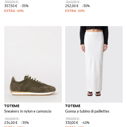
550,00 €
360,00 €
357,50 €
-35%
252,00 €
-30%
TOTEME
TOTEME
Sneakers in nylon e camoscio
Gonna a tubino di paillettes
360,00 €
550,00 €
234,00 €
-35%
330,00 €
-40%