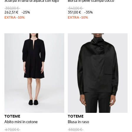
Sciarpa in lana di alpaca con logo
Borsa in pelle stampa cocco
350,00 €
540,00 €
262,51 €
-25%
351,00 €
-35%
TOTEME
TOTEME
Abito mini in cotone
Blusa in raso
670,00 €
550,00 €