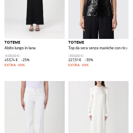
TOTEME
TOTEME
Abito lungo in lana
Top da sera senza maniche con ricamo d
605,00 €
350,00 €
453,74 €
-25%
227,51 €
-35%