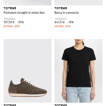
TOTEME
TOTEME
Pantaloni straight in misto lino
Borsa in camoscio
550,00 €
990,00 €
357,50 €
-35%
841,51 €
-15%
TOTEME
TOTEME