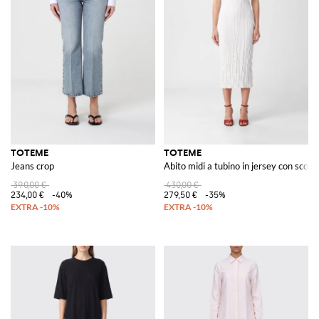
TOTEME
TOTEME
Jeans crop
Abito midi a tubino in jersey con scollo
390,00 €
430,00 €
234,00 €
-40%
279,50 €
-35%