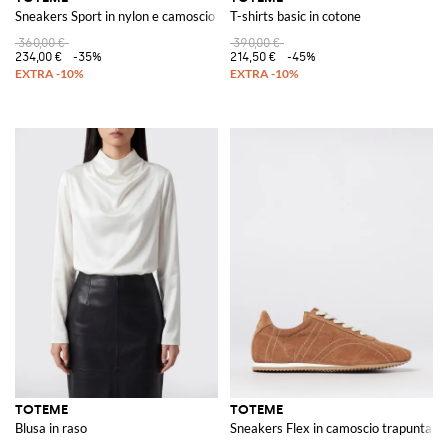
Sneakers Sport in nylon e camoscio
T-shirts basic in cotone
360,00 €
390,00 €
234,00 €
-35%
214,50 €
-45%
TOTEME
TOTEME
Blusa in raso
Sneakers Flex in camoscio trapuntato