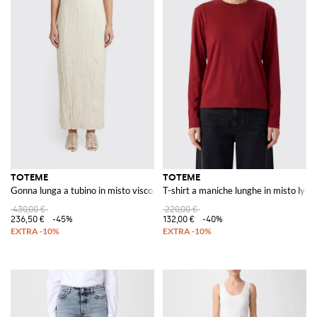
TOTEME
TOTEME
Gonna lunga a tubino in misto viscosa con vita elasticizzata
T-shirt a maniche lunghe in misto lyoce
430,00 €
220,00 €
236,50 €
-45%
132,00 €
-40%