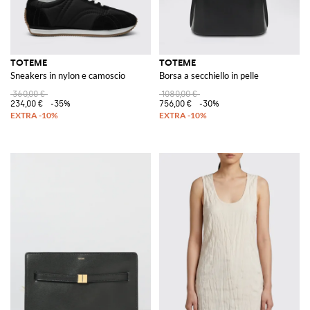
TOTEME
TOTEME
Sneakers in nylon e camoscio
Borsa a secchiello in pelle
360,00 €
1080,00 €
234,00 €
-35%
756,00 €
-30%