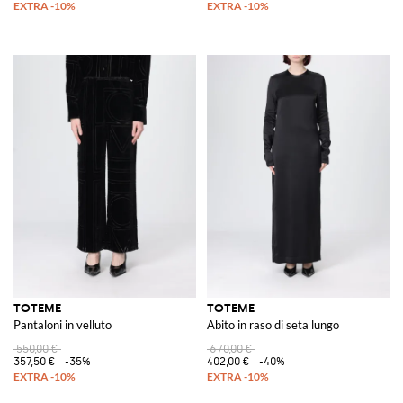
TOTEME
TOTEME
Pantaloni in velluto
Abito in raso di seta lungo
550,00 €
670,00 €
357,50 €
-35%
402,00 €
-40%