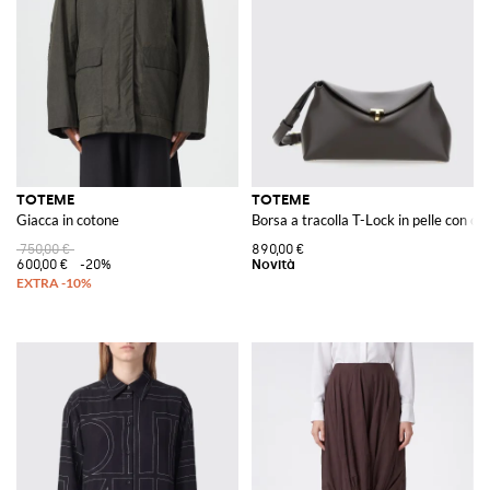
qualsiasi look con un tocco di raffinatezza minimalista, rendendo ogni
uscita un'occasione per esprimere il proprio stile personale.
Su GIGLIO.COM, il brand Toteme si presenta non solo come una scelta di
stile, ma come un vero e proprio investimento nella propria immagine.
Vedi tutto
TOTEME
TOTEME
TOTEME
Giacca in cotone
Borsa a tracolla T-Lock in pelle con chi
750,00 €
890,00 €
600,00 €
-20%