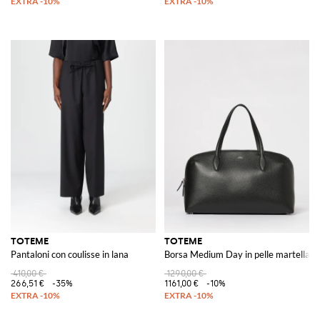
TOTEME
TOTEME
Pantaloni con coulisse in lana
Borsa Medium Day in pelle martellata
410,00 €
1290,00 €
266,51 €
-35%
1161,00 €
-10%