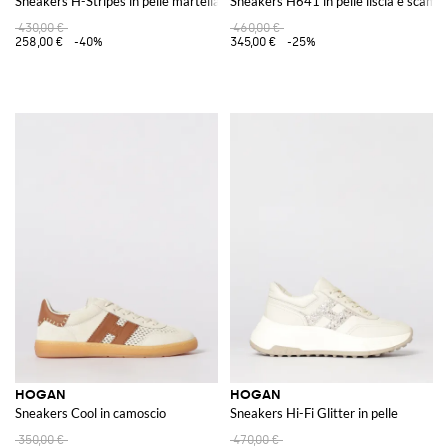
Sneakers H-Stripes in pelle martellata
Sneakers H641 in pelle liscia e scamo
430,00 €
460,00 €
258,00 €
-40%
345,00 €
-25%
HOGAN
HOGAN
Sneakers Cool in camoscio
Sneakers Hi-Fi Glitter in pelle
350,00 €
470,00 €