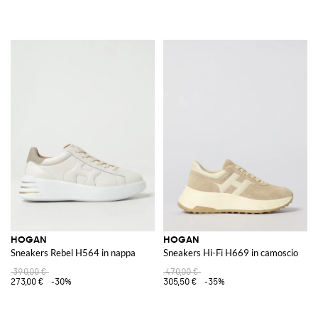
HOGAN
HOGAN
Sneakers Rebel H564 in nappa
Sneakers Hi-Fi H669 in camoscio
390,00 €
470,00 €
273,00 €
-30%
305,50 €
-35%