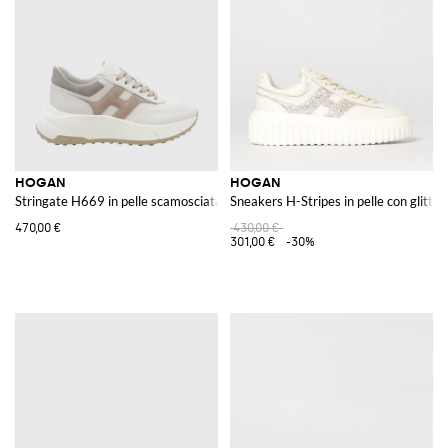
HOGAN
HOGAN
Stringate H669 in pelle scamosciata e liscia con suola chunky e logo H a con
Sneakers H-Stripes in pelle con glitter
470,00 €
430,00 €
301,00 €
-30%