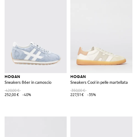
HOGAN
HOGAN
Sneakers 86er in camoscio
Sneakers Cool in pelle martellata
420,00 €
350,00 €
252,00 €
-40%
227,51 €
-35%