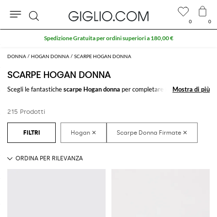
0
0
Cerca
Extra 10% sull'area Outlet
DONNA
HOGAN DONNA
SCARPE HOGAN DONNA
SCARPE HOGAN DONNA
Scegli le fantastiche
scarpe Hogan donna
per completare il tuo outfit.
Mostra di più
Mostra di più
Grazie ai magnifici modelli di
scarpe per donna firmate Hogan
da
acquistare comodamente online trovare il tuo stile sarà un gioco da
215 Prodotti
ragazzi.
Scopri le ultime collezioni di
scarpe Hogan donna online
su GIGLIO.COM