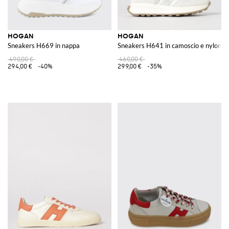
HOGAN
HOGAN
Sneakers H669 in nappa
Sneakers H641 in camoscio e nylon
490,00 €
460,00 €
294,00 €
-40%
299,00 €
-35%