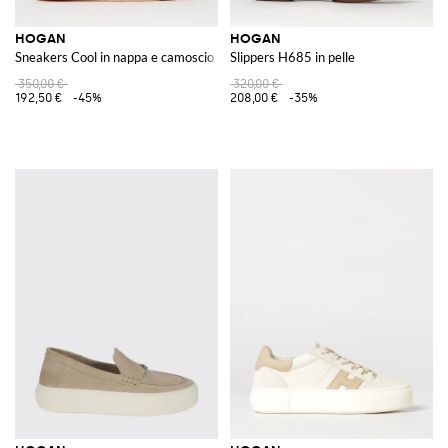
HOGAN
HOGAN
Sneakers Cool in nappa e camoscio
Slippers H685 in pelle
350,00 €
320,00 €
192,50 €
-45%
208,00 €
-35%