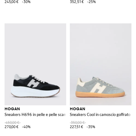
245,00 €
-30%
352,51 €
-25%
HOGAN
HOGAN
Sneakers H696 in pelle e pelle scamosciata
Sneakers Cool in camoscio goffrato
450,00 €
350,00 €
270,00 €
-40%
227,51 €
-35%