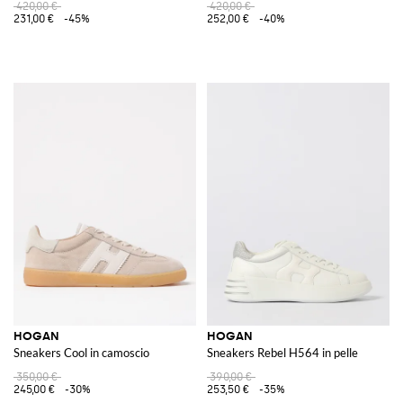
420,00 €
420,00 €
231,00 €
-45%
252,00 €
-40%
HOGAN
HOGAN
Sneakers Cool in camoscio
Sneakers Rebel H564 in pelle
350,00 €
390,00 €
245,00 €
-30%
253,50 €
-35%