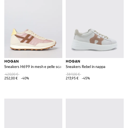
HOGAN
HOGAN
Sneakers H699 in mesh e pelle scamosciata
Sneakers Rebel in nappa
420,00 €
389,00 €
252,00 €
-40%
213,95 €
-45%