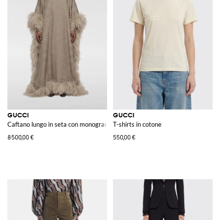
GUCCI
GUCCI
Caftano lungo in seta con monogramma e piume di struzzo
T-shirts in cotone
8500,00 €
550,00 €