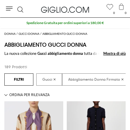
0
0
Cerca
Extra 10% sui SALDI
DONNA
GUCCI DONNA
ABBIGLIAMENTO GUCCI DONNA
ABBIGLIAMENTO GUCCI DONNA
La nuova collezione
Gucci abbigliamento donna
tutta da scoprire su
Mostra di più
Mostra di più
GIGLIO.COM: una raffinata selezione di
abbigliamento per donna
firmato Gucci
pensata per soddisfare tutti gli stili. Dai look casual a quelli
189 Prodotti
più classici, troverai sempre quello che cerchi.
Scopri le ultime collezioni di
abbigliamento Gucci donna
su GIGLIO.COM