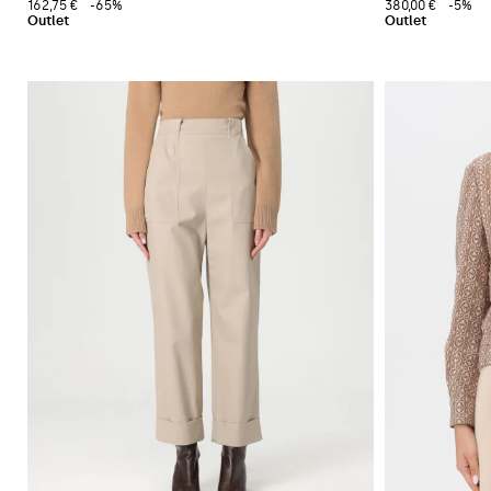
162,75 €
-65%
380,00 €
-5%