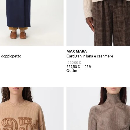
MAX MARA
a doppiopetto
Cardigan in lana e cashmere
650,00 €
357,50 €
-45%