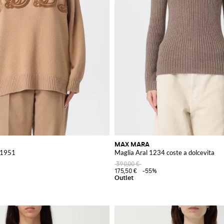
MAX MARA
a 1951
Maglia Aral 1234 coste a dolcevita
390,00 €
175,50 €
-55%