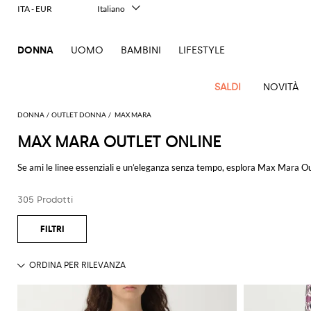
ITA - EUR
Italiano
English
Français
DONNA
UOMO
BAMBINI
LIFESTYLE
Deutsch
Español
中文
SALDI
NOVITÀ
日本語
한국어
DONNA
OUTLET DONNA
MAX MARA
Русский
MAX MARA OUTLET ONLINE
Nuovi
Tutto
Tutte
Tutte
Tutti gli
Vedi
Vedi
Vedi
Vedi
Vedi
Vedi
Vedi
Vedi
Vedi
Vedi
Vedi
Tutto
Arrivi
l'abbigliamento
le
le
accessori
Tutto
Se ami le linee essenziali e un’eleganza senza tempo, esplora Max Mara Ou
Vedi
tutti
tutti
tutti
tutti
tutti
tutti
tutti
tutti
tutti
tutti
Outlet
borse
scarpe
sofisticato.
Cappotti
Abiti
Accessori
Alberta
Jeans
Guanti
Max
tutti
Alexander
Acne
Balenciaga
Courrèges
Balenciaga
A.P.C.
Alexander
Adidas
Balenciaga
Borsalino
Abbigliamento
Ferragamo
JW
E per ampliare la tua ricerca, visita anche l'
Outlet Donna
.
essenziali
Borse
Ballerine
per
Ferretti
Mara
Blazer
Maglieria
Occhiali
305 Prodotti
Acne
McQueen
Studios
McQueen
Gucci
Anderson
a
capelli
Burberry
Diesel
Bottega
Coperni
Aquazzura
Burberry
Elisabetta
Accessori
Gucci
Tocco
Décolleté
Elisabetta
da sole
Pinko
Vedi tutto
MAX MARA
Camicie
Pantaloni
Studios
mano
Balenciaga
Adidas
Veneta
Balenciaga
Franchi
JW
Jacquemus
animalier
e pump
Calze
Franchi
Brunello
Elisabetta
Jacquemus
Amina
Etro
Borse
Manolo
Orologi
Tod's
Cappotti
T-
Alaïa
Anderson
Borse
Bottega
Calvin
Cucinelli
Franchi
Burberry
Bottega
Muaddi
Emporio
Blahnik
Marc
Eleganza
Espadrillas
Cappelli
Etro
JW
Fendi
Scarpe
shirt
Portafogli
Twinset
a
Costumi
Brunello
Veneta
Klein
Veneta
Armani
Jacquemus
Jacobs
a due
Dolce &
Emporio
Chloè
Anderson
Autry
Max
Mocassini
Cinture
Roger
spalla
Ferragamo
da
Top e
Portatrucco
Cucinelli
pezzi
Brunello
Diesel
Gabbana
Armani
Gianvito
Jacquemus
Jil
Mara
Pinko
Vivier
Fendi
Longchamp
Birkenstock
bagno
Sandali
Foulard
bluse
Borse a
Gucci
Sciarpe
Coperni
Cucinelli
Rossi
Sander
Iconiche
Elisabetta
Etro
Ganni
Marc
Roger
S
bassi
tracolla
Ferragamo
MM6
Camper
Giacche
Gioielli
Trench
in
Saint
Borse
Courrèges
Burberry
Franchi
Gucci
Jacobs
Khaite
Vivier
Max
Fendi
JW
Maison
Sandali
bordeaux
Borse
Gucci
Golden
Laurent
Gonne
Pantaloncini
Mara