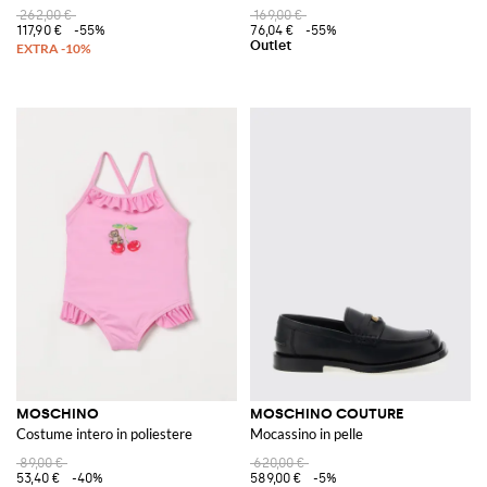
262,00 €
169,00 €
117,90 €
-55%
76,04 €
-55%
MOSCHINO
MOSCHINO COUTURE
Costume intero in poliestere
Mocassino in pelle
89,00 €
620,00 €
53,40 €
-40%
589,00 €
-5%