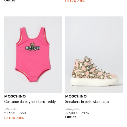
MOSCHINO
MOSCHINO
Costume da bagno intero Teddy
Sneakers in pelle stampata
79,00 €
246,00 €
51,35 €
-35%
123,00 €
-50%