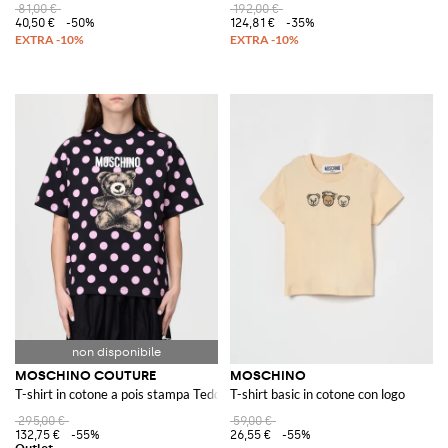
81,00 €
192,00 €
40,50 €
-50%
124,81 €
-35%
MOSCHINO COUTURE
MOSCHINO
T-shirt in cotone a pois stampa Teddy Moschino
T-shirt basic in cotone con logo
295,00 €
59,00 €
132,75 €
-55%
26,55 €
-55%