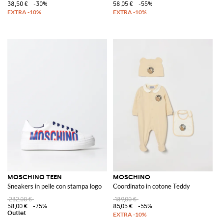
38,50 €
-30%
58,05 €
-55%
MOSCHINO TEEN
MOSCHINO
Sneakers in pelle con stampa logo
Coordinato in cotone Teddy
232,00 €
189,00 €
58,00 €
-75%
85,05 €
-55%