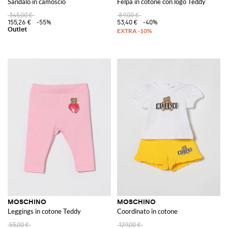
Sandalo in camoscio
Felpa in cotone con logo Teddy
345,00 €
89,00 €
155,26 €
-55%
53,40 €
-40%
MOSCHINO
MOSCHINO
Leggings in cotone Teddy
Coordinato in cotone
55,00 €
129,00 €