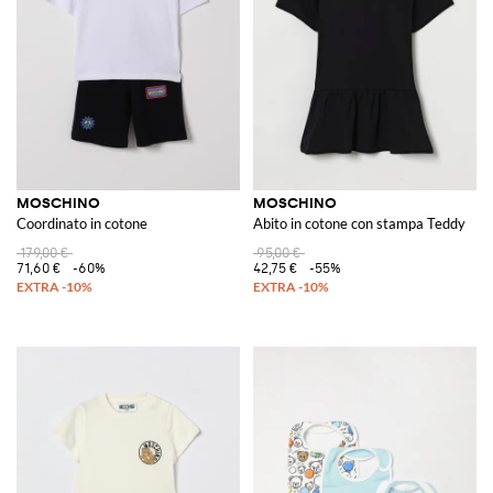
riconoscibili. Infine, la
maglietta Moschino
si conferma come il punto di
incontro tra l'arte della moda e la cultura pop, grazie a design che
catturano lo sguardo e stimolano la mente.
Il catalogo di GIGLIO.COM offre una panoramica completa su questa
collezione eclettica, permettendo di esplorare la vasta gamma di articoli
che incarnano lo spirito ribelle e innovativo di Moschino. Scoprite la
collezione sul nostro store online e lasciatevi ispirare dalla libertà
espressiva di Moschino per aggiungere un tocco di audacia al vostro
guardaroba.
MOSCHINO
MOSCHINO
Coordinato in cotone
Abito in cotone con stampa Teddy
179,00 €
95,00 €
71,60 €
-60%
42,75 €
-55%