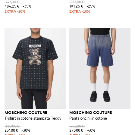
745,00 €
255,00 €
484,25 €
-35%
191,26 €
-25%
MOSCHINO COUTURE
MOSCHINO COUTURE
T-shirt in cotone stampata Teddy
Pantaloncini in cotone
330,00 €
450,00 €
231,00 €
-30%
270,00 €
-40%