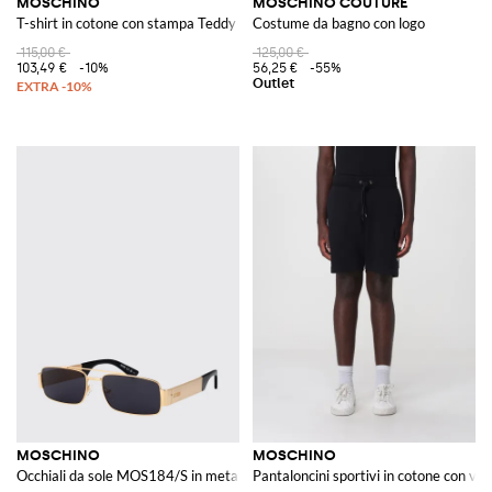
MOSCHINO
MOSCHINO COUTURE
T-shirt in cotone con stampa Teddy Bear e logo a contrasto
Costume da bagno con logo
115,00 €
125,00 €
103,49 €
-10%
56,25 €
-55%
MOSCHINO
MOSCHINO
Occhiali da sole MOS184/S in metallo ed acetato
Pantaloncini sportivi in cotone con vita