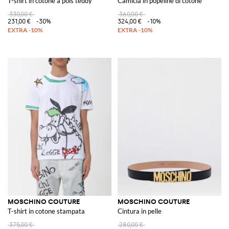
T-shirt in cotone a pois teddy
Camicia in popeline di cotone
330,00 €
360,00 €
231,00 €
-30%
324,00 €
-10%
MOSCHINO COUTURE
MOSCHINO COUTURE
T-shirt in cotone stampata
Cintura in pelle
375,00 €
280,00 €