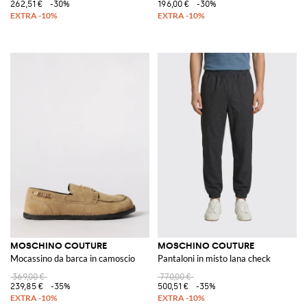
262,51 €
-30%
196,00 €
-30%
MOSCHINO COUTURE
MOSCHINO COUTURE
Mocassino da barca in camoscio
Pantaloni in misto lana check
369,00 €
770,00 €
239,85 €
-35%
500,51 €
-35%