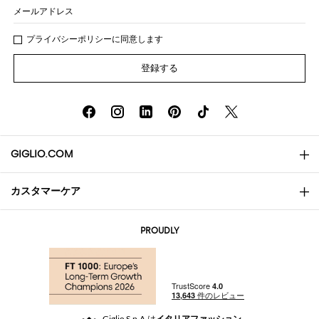
メールアドレス
プライバシー
ポリシ
ーに同意します
登録する
GIGLIO.COM
カスタマーケア
会社概要
お問い合わせ先
AI Disclaimer
PROUDLY
よくあるご質問
注文
ブティック
お支払い
配送
Community Store
返品と返金
Giglio S.p.A.は
イタリアファッション