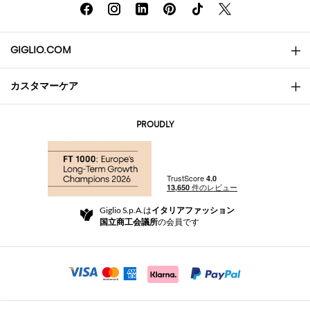
GIGLIO.COM
カスタマーケア
会社概要
お問い合わせ先
AI Disclaimer
PROUDLY
よくあるご質問
注文
ブティック
お支払い
配送
Community Store
返品と返金
Giglio S.p.A.は
イタリアファッション
ご利用規約
国立商工会議所
の会員です
For a safe shopping experience
アフィリエイトプログラム
Security Communication
Investors
Beauty Seekers VIP Club