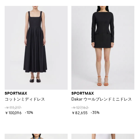
SPORTMAX
SPORTMAX
コットンミディドレス
Dakar ウールブレンドミニドレス
￥111,217
￥127,162
-10%
-35%
￥100,096
￥82,655