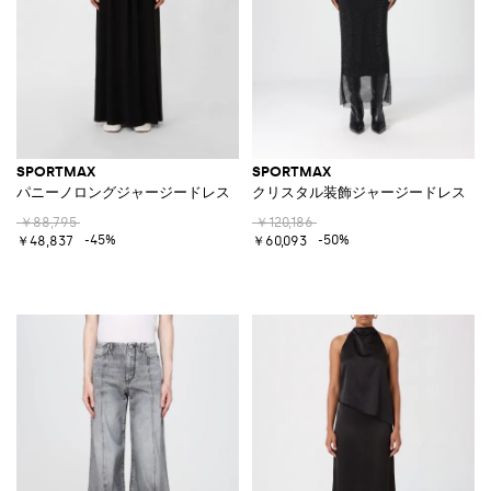
SPORTMAX
SPORTMAX
パニーノロングジャージードレス
クリスタル装飾ジャージードレス
￥88,795
￥120,186
-45%
-50%
￥48,837
￥60,093