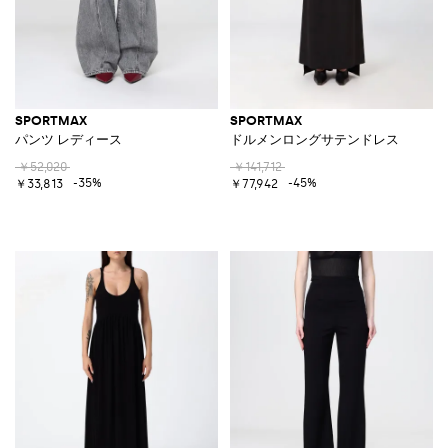
SPORTMAX
SPORTMAX
パンツ レディース
ドルメンロングサテンドレス
￥52,020
￥141,712
-35%
-45%
￥33,813
￥77,942