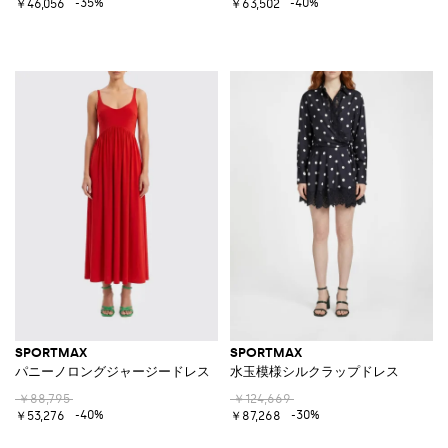
-35%
-40%
￥46,056
￥63,502
SPORTMAX
SPORTMAX
パニーノロングジャージードレス
水玉模様シルクラップドレス
￥88,795
￥124,669
-40%
-30%
￥53,276
￥87,268