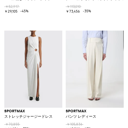
￥52,917
￥113,010
-45%
-35%
￥29,105
￥73,456
SPORTMAX
SPORTMAX
ストレッチジャージードレス
パンツ レディース
￥70,855
￥105,836