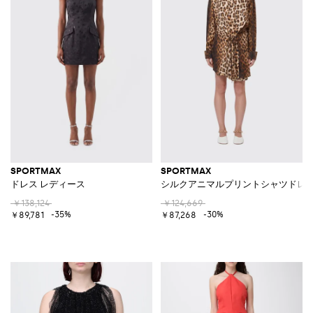
SPORTMAX
SPORTMAX
ドレス レディース
シルクアニマルプリントシャツドレ
￥138,124
￥124,669
-35%
-30%
￥89,781
￥87,268