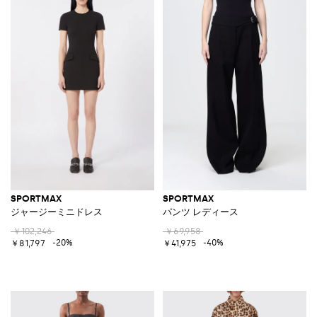
SPORTMAX
SPORTMAX
ジャージーミニドレス
パンツ レディース
￥102,246
￥69,958
-20%
-40%
￥81,797
￥41,975