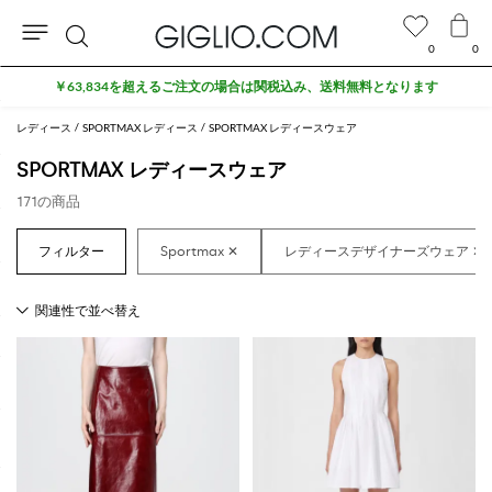
0
0
検
アウトレットエリアでさらに10%割引
索
レディース
SPORTMAX レディース
SPORTMAX レディースウェア
SPORTMAX レディースウェア
171の商品