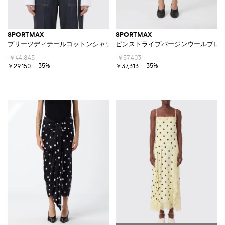
SPORTMAX
SPORTMAX
プリーツディテールコットンシャツ
ピンストライプバージンウールブレ
￥44,845
￥57,403
-35%
-35%
￥29,150
￥37,313