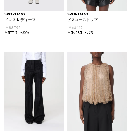
SPORTMAX
SPORTMAX
ドレス レディース
ビスコーストップ
￥88,795
￥68,167
-35%
-50%
￥57,717
￥34,083