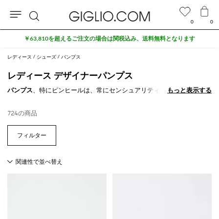
0
0
検
索
レディース
シューズ
パンプス
レディース デザイナーパンプス
パンプス
、特にピンヒールは、常にセンシュアリティとフェミニティの
もっと表示する
もっと表示する
象徴でしたが、ヒールの太い
厚底パンプス靴
は、スタイルと快適さを
兼ね備えた大胆な選択肢です。フロアレッグドレスやジーンズに合わせ
724の商品
ると、誰もが息をのむような仕上がりになります。
GIGLIO.COMのオンラインショップで
レディースデザイナーズパンプス
をご覧ください。送料無料でお届けします。