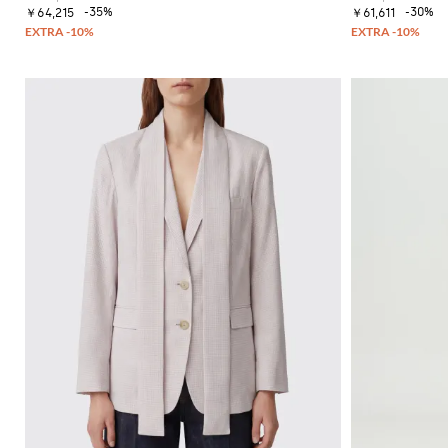
-35%
-30%
￥64,215
￥61,611