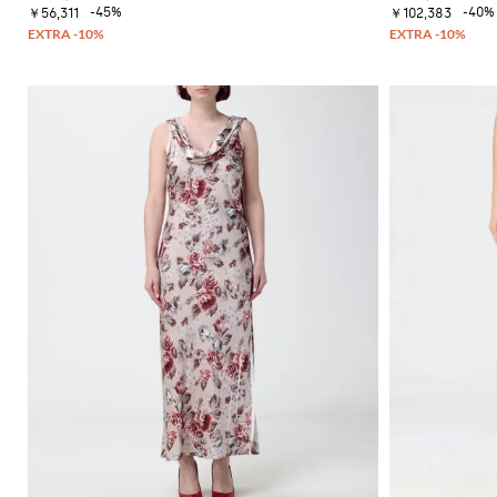
ー
ッ
イ
-45%
-40%
ッ
ー
￥56,311
￥102,383
セ
ト
ク
コ
グ
フ
ー
ス
ジ
ン
ァ
タ
ト
カ
ャ
ー
ー
ス
ー
ー
ン
タ
ト
フ
T
フ
プ
イ
シ
バ
ラ
ス
ル
ャ
ッ
ッ
ー
を
ツ
グ
ト
ツ
磨
サ
ク
き
ン
ロ
ま
ダ
ス
し
ル
ボ
ょ
デ
ヒ
う
ィ
ー
Gianni
バ
ル
Chiarini
ッ
サ
FW25-
グ
ン
26
ダ
バ
ル
ッ
ク
ス
パ
ニ
ッ
ー