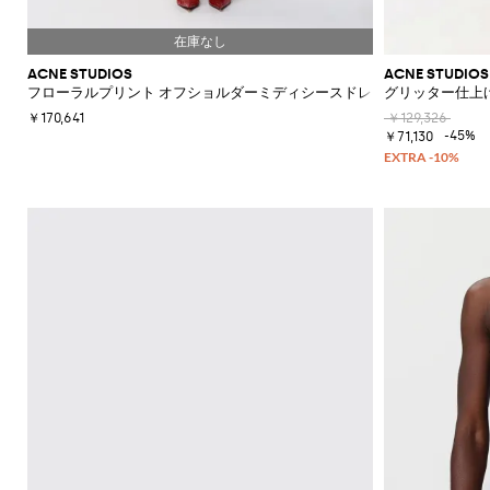
ク
カ
ー
ウ
エ
フ
ACNE STUDIOS
ACNE STUDIOS
ス
ラ
フローラルプリント オフショルダーミディシースドレス
グリッター仕上
ト
ッ
ポ
ト
￥170,641
￥129,326
-45%
ー
シ
￥71,130
チ
ョ
ー
ト
ブ
ー
ツ
ブ
ー
ツ
オ
ッ
ク
ス
フ
ォ
ー