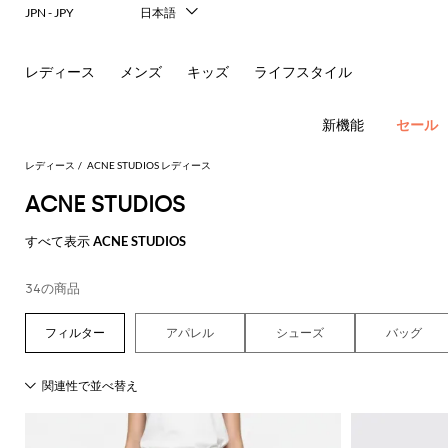
レ
JPN - JPY
日本語
Italiano
リ
English
レディース
メンズ
キッズ
ライフスタイル
ー
Français
Deutsch
ナ
Español
新機能
セール
中文
＆
한국어
レディース
ACNE STUDIOS レディース
Русский
ACNE STUDIOS
シ
フ
New In
すべて表示
ACNE STUDIOS
ョ
ラ
Women's
Fashion
ル
ッ
ア
34の商品
す
す
す
す
す
必
す
べ
べ
べ
べ
べ
須
ダ
ト
サ
ウ
べ
て
て
て
て
て
コ
アパレル
シューズ
バッグ
す
す
す
す
す
て
の
の
の
の
表
ー
べ
べ
べ
べ
べ
ー
シ
ン
ト
の
衣
バ
靴
付
示
ト
て
て
て
て
て
ア
類
ッ
属
バ
Alberta
Roger
動
す
表
表
表
表
表
ウ
グ
品
新
ド
バ
ュ
グ
レ
Ferretti
Vivier
ド
レ
パ
物
す
す
す
す
す
べ
示
示
示
示
示
ト
レ
ミ
リ
ヘ
ン
ス
Elisabetta
Pinko
の
べ
べ
べ
べ
べ
て
レ