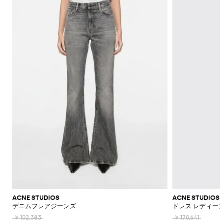
機
レ
ッ
ー
ラ
ッ
Acne
Courrèges
A.P.C.
Adidas
Borsalino
JW
ス
ニ
ー
ア
ツ
カ
Franchi
モ
て
て
て
て
て
表
Max
Twinset
ッ
Studios
Anderson
バ
ナ
ア
ー
Diesel
Coperni
Amina
Elisabetta
チ
表
表
表
表
表
示
ブ
ト
ト
Etro
能
ス
グ
ズ
ス
ト
Adidas
ッ
＆
Muaddi
ク
Franchi
Jacquemus
フ
ー
Mara
示
示
示
示
示
レ
Elisabetta
Diesel
ッ
エ
Acne
Gucci
グ
フ
セ
フ
Calvin
Franchi
Aquazzura
Emporio
Giambattista
SHOP
SHOP
SHOP
SHOP
SHOP
SHOP
ザ
プ
ベ
Studios
リ
Alexander
Balenciaga
Balenciaga
JW
Alexander
Burberry
Giorgio
JW
ラ
サ
Klein
Armani
Valli
NOW
NOW
NOW
NOW
NOW
NOW
ー
ハ
ス
ル
McQueen
Ganni
Anderson
McQueen
Autry
Armani
ツ
ア
Alaïa
Anderson
Balmain
Bottega
Balenciaga
ッ
リ
ン
ト
Elisabetta
Jacquemus
S
ー
ス
シ
Balenciaga
JW
Veneta
MM6
Balenciaga
Birkenstock
Manolo
ア
ト
ー
Brunello
Jacquemus
Burberry
Versace
Franchi
Max
ド
ピ
Anderson
Maison
Marc
Blahnik
カ
ョ
手
パ
Cucinelli
シ
Balmain
Burberry
Bottega
Golden
Mara
バ
ジ
Jil
Etro
Saint
ー
Golden
Margiela
Jacobs
ー
ー
袋
MM6
Veneta
Goose
レ
Max
ュ
Coperni
Sander
Bottega
Chloè
Laurent
ッ
ュ
Goose
The
ス
Fendi
ト
ト
Maison
Marc
New
Mara
ル
ー
ソ
Veneta
Ferragamo
Hogan
グ
エ
Attico
Courrèges
Khaite
の
Fendi
Etro
Isabel
Margiela
Jacobs
Era
パ
Max
ズ
シ
Roger
ッ
バ
リ
Brunello
Gianvito
Nike
エ
Marant
Versace
シ
ン
Diesel
Solace
Mara
Ferragamo
Valentino
Rotate
Marni
Off-
Vivier
ャ
ク
ッ
Cucinelli
パ
Rossi
ー
Etoile
Jeans
レ
London
ョ
The
Garavani
ツ
White
Dolce &
ツ
Saint
Gucci
ス
Solace
Pinko
Saint
グ
ン
Couture
ガ
Burberry
Jimmy
Attico
ル
サ
Gabbana
Toteme
Laurent
Ferragamo
ジ
London
Palm
Laurent
Saint
プ
ス
コ
Rabanne
Choo
ン
シ
ダ
ン
Chloé
Tod's
Angels
ャ
Valentino
Laurent
Stella
ス
Sportmax
Stella
イ
ス
ス
ュ
ー
グ
Jacquemus
Manolo
ケ
Etro
McCartney
Rabanne
McCartney
ム
メ
Versace
Khaite
Toteme
Blahnik
ー
バ
エ
ラ
バ
Longchamp
ッ
Fendi
Gucci
ウ
ケ
Valentino
ズ
ッ
ス
ス
Brunello
Stella
ー
Twinset
Roger
ト
ェ
ー
Ferragamo
Cucinelli
McCartney
Fendi
グ
パ
Vivier
Versace
ガ
ア
財
ア
ト
ス
ド
ン
Valentino
ク
ク
Saint
布
Gucci
レ
リ
ジ
Garavani
ウ
デ
Laurent
セ
ラ
帽
ン
ー
ー
ォ
ィ
サ
ACNE STUDIOS
ACNE STUDIOS
ッ
Valentino
子
チ
ユ
ン
ッ
デニムフレアジーンズ
ドレス レディー
ー
リ
チ
Garavani
コ
ズ
ネ
チ
ア
ー
バ
ロ
￥102,383
￥170,641