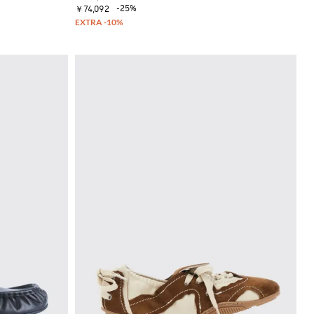
-25%
￥74,092