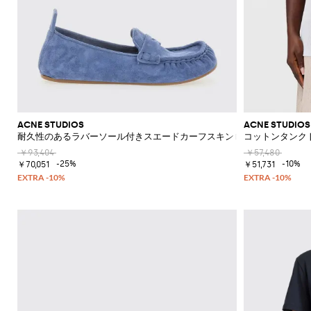
ド
シ
ュ
ー
ズ
ミ
ュ
ー
ル
ACNE STUDIOS
ACNE STUDIOS
耐久性のあるラバーソール付きスエードカーフスキンローファー
コットンタンク
￥93,404
￥57,480
-25%
-10%
￥70,051
￥51,731