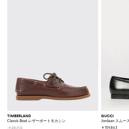
機
レ
ッ
ー
ラ
ッ
Acne
Courrèges
A.P.C.
Adidas
Borsalino
JW
ス
ニ
ー
ア
ツ
カ
Franchi
モ
て
て
て
て
て
表
Max
Twinset
ッ
Studios
Anderson
バ
ナ
ア
ー
Diesel
Coperni
Amina
Elisabetta
チ
表
表
表
表
表
示
ブ
ト
ト
Etro
能
ス
グ
ズ
ス
ト
Adidas
ッ
＆
Muaddi
ク
Franchi
Jacquemus
フ
ー
Mara
示
示
示
示
示
レ
Elisabetta
Diesel
ッ
エ
Acne
Gucci
グ
フ
セ
フ
Calvin
Franchi
Aquazzura
Emporio
Giambattista
SHOP
SHOP
SHOP
SHOP
SHOP
SHOP
ザ
プ
ベ
Studios
リ
Alexander
Balenciaga
Balenciaga
JW
Alexander
Burberry
Giorgio
JW
ラ
サ
Klein
Armani
Valli
NOW
NOW
NOW
NOW
NOW
NOW
ー
ハ
ス
ル
McQueen
Ganni
Anderson
McQueen
Autry
Armani
ツ
ア
Alaïa
Anderson
Balmain
Bottega
Balenciaga
ッ
リ
ン
ト
Elisabetta
Jacquemus
S
ー
ス
シ
Balenciaga
JW
Veneta
MM6
Balenciaga
Birkenstock
Manolo
ア
ト
ー
Brunello
Jacquemus
Burberry
Versace
Franchi
Max
ド
ピ
Anderson
Maison
Marc
Blahnik
カ
ョ
手
パ
Cucinelli
シ
Balmain
Burberry
Bottega
Golden
Mara
バ
ジ
Jil
Etro
Saint
ー
Golden
Margiela
Jacobs
ー
ー
袋
MM6
Veneta
Goose
レ
Max
ュ
Coperni
Sander
Bottega
Chloè
Laurent
ッ
ュ
Goose
The
ス
Fendi
ト
ト
Maison
Marc
New
Mara
ル
ー
ソ
Veneta
Ferragamo
Hogan
グ
エ
Attico
Courrèges
Khaite
の
Fendi
Etro
Isabel
Margiela
Jacobs
Era
パ
Max
ズ
シ
Roger
ッ
バ
リ
Brunello
Gianvito
Nike
エ
Marant
Versace
シ
ン
Diesel
Solace
Mara
Ferragamo
Valentino
Rotate
Marni
Off-
Vivier
ャ
ク
ッ
Cucinelli
パ
Rossi
ー
Etoile
Jeans
レ
London
ョ
The
Garavani
ツ
White
Dolce &
ツ
Saint
Gucci
ス
Solace
Pinko
Saint
グ
ン
Couture
ガ
Burberry
Jimmy
Attico
ル
サ
Gabbana
Toteme
Laurent
Ferragamo
ジ
London
Palm
Laurent
Saint
プ
ス
コ
Rabanne
Choo
ン
シ
ダ
ン
Chloé
Tod's
Angels
ャ
Valentino
Laurent
Stella
ス
Sportmax
Stella
イ
ス
ス
ュ
ー
グ
Jacquemus
Manolo
ケ
Etro
McCartney
Rabanne
McCartney
ム
メ
Versace
Khaite
Toteme
Blahnik
ー
バ
エ
ラ
バ
Longchamp
ッ
Fendi
Gucci
ウ
ケ
Valentino
ズ
ッ
ス
ス
Brunello
Stella
ー
Twinset
Roger
ト
ェ
ー
Ferragamo
Cucinelli
McCartney
Fendi
グ
パ
Vivier
Versace
ガ
ア
財
ア
ト
ス
ド
ン
Valentino
ク
ク
Saint
布
Gucci
レ
リ
ジ
Garavani
ウ
デ
Laurent
セ
ラ
帽
ン
ー
ー
ォ
ィ
サ
TIMBERLAND
GUCCI
ッ
Valentino
子
チ
ユ
ン
ッ
Classic Boat レザーボートモカシン
Jordaan ス
ー
リ
チ
Garavani
コ
ズ
ネ
チ
ア
ー
バ
ロ
￥28,740
￥159,863