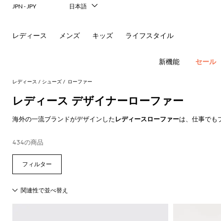
レ
JPN - JPY
日本語
Italiano
リ
English
レディース
メンズ
キッズ
ライフスタイル
ー
Français
Deutsch
ナ
Español
新機能
セール
中文
＆
한국어
レディース
シューズ
ローファー
Русский
レディース デザイナーローファー
シ
フ
New In
海外の一流ブランドがデザインした
レディースローファー
は、仕事でも
ョ
ラ
Women's
モデルはカジュアルエレガンスの象徴です。フラットヒールのよりフォ
Fashion
璧なルックでいられます。
ル
ッ
ア
434の商品
す
す
す
す
す
必
GIGLIO.COMのオンラインショッピングで
レディースデザイナーズロー
す
べ
べ
べ
べ
べ
須
ダ
ト
サ
ウ
べ
て
て
て
て
て
コ
す
す
す
す
す
て
の
の
の
の
表
ー
べ
べ
べ
べ
べ
ー
シ
ン
ト
の
衣
バ
靴
付
示
ト
て
て
て
て
て
ア
類
ッ
属
バ
Alberta
Roger
動
す
表
表
表
表
表
ウ
グ
品
新
ド
バ
ュ
グ
レ
Ferretti
Vivier
ド
レ
パ
物
す
す
す
す
す
べ
示
示
示
示
示
ト
レ
ミ
リ
ヘ
ン
ス
Elisabetta
Pinko
の
べ
べ
べ
べ
べ
て
レ