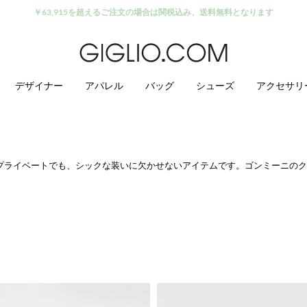
セール商品がさらに10%オフ
デザイナー
アパレル
バッグ
シューズ
アクセサリ
プライベートでも、シックな装いに欠かせないアイテムです。ゴンミーニのク
ーマルで洗練されたモデルで、特にバックルやタッセル、フリンジをあしらっ
ファー
のベストコレクションをご覧ください。送料無料でお届けします。