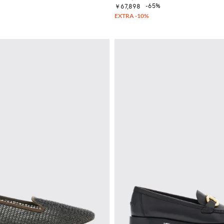
-65%
￥67,898