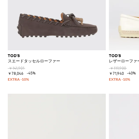
ド
シ
ュ
ー
ズ
ミ
ュ
ー
ル
TOD'S
TOD'S
スエードタッセルローファー
レザーローファ
￥141,901
￥119,900
-45%
-40%
￥78,046
￥71,940