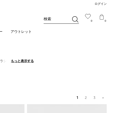
ログイン
検索
0
0
ー
アウトレット
ラシックでカラフルな
もっと表示する
もっと表示する
たものなら、1日中完
1
2
3
»