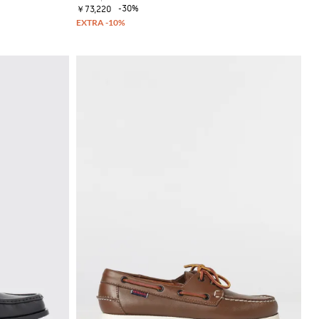
-30%
￥73,220