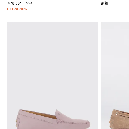
ー
ッ
イ
-35%
ッ
ー
￥18,681
セ
ト
ク
コ
グ
フ
ー
ス
ジ
ン
ァ
タ
ト
カ
ャ
ー
ー
ス
ー
ー
ン
タ
ト
フ
T
フ
プ
イ
シ
バ
ラ
ス
ル
ャ
ッ
ッ
ー
を
ツ
グ
ト
ツ
磨
サ
ク
き
ン
ロ
ま
ダ
ス
し
ル
ボ
ょ
デ
ヒ
う
ィ
ー
Gianni
バ
ル
Chiarini
ッ
サ
FW25-
グ
ン
26
ダ
バ
ル
ッ
ク
ス
パ
ニ
ッ
ー