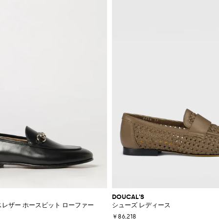
DOUCAL'S
ムースレザー ホースビット ローファー
シューズ レディース
￥86,218