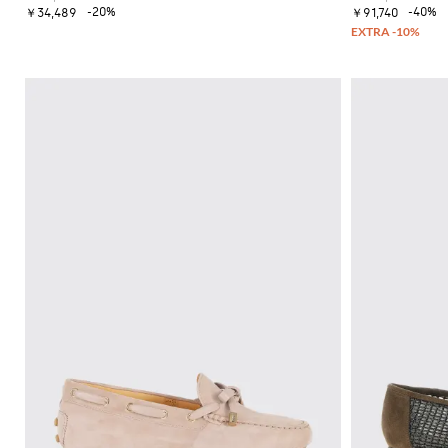
-20%
-40%
￥34,489
￥91,740