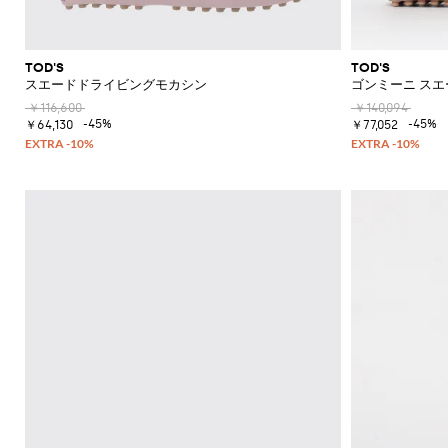
ク
カ
ー
ウ
エ
フ
TOD'S
TOD'S
ス
ラ
スエードドライビングモカシン
ゴンミーニ スエ
ト
ッ
ポ
ト
￥116,600
￥140,094
-45%
-45%
ー
シ
￥64,130
￥77,052
チ
ョ
ー
ト
ブ
ー
ツ
ブ
ー
ツ
オ
ッ
ク
ス
フ
ォ
ー