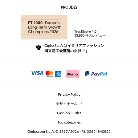
お問い合わせ先
AI Disclaimer
PROUDLY
よくあるご質問
注文
ブティック
お支払い
配送
Community Store
返品と返金
Giglio S.p.A.は
イタリアファッション
ご利用規約
国立商工会議所
の会員です
For a safe shopping experience
アフィリエイトプログラム
Security Communication
Investors
Beauty Seekers VIP Club
Privacy Policy
GIGLIO Token
デザイナーA～Z
Fashion Outlet
GIGLIO.COM x Vestiaire Collective
Top categories
Giglio.com S.p.A. © 1997 / 2026 - P.I. 05654840825
L'Edicola