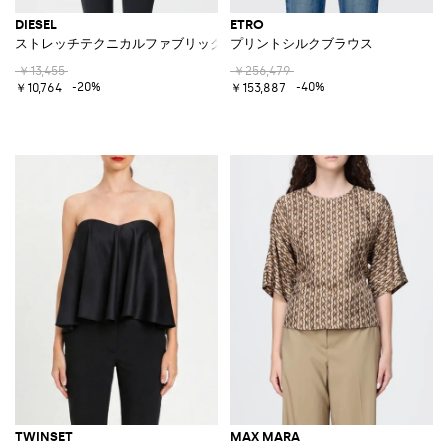
DIESEL
ETRO
ストレッチテクニカルファブリック クロップドトップ
プリントシルクブラウス
￥13,455
￥256,479
-20%
-40%
￥10,764
￥153,887
TWINSET
MAX MARA