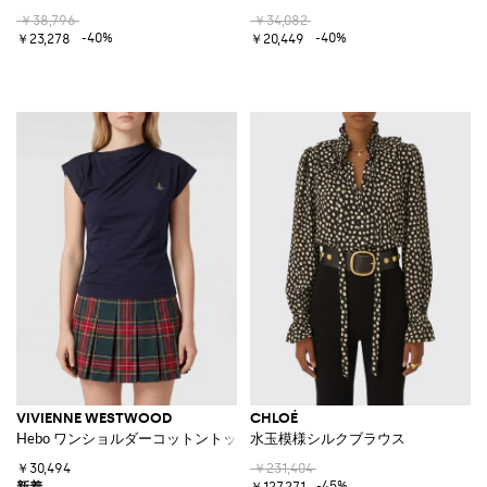
￥38,796
￥34,082
-40%
-40%
￥23,278
￥20,449
VIVIENNE WESTWOOD
CHLOÉ
Hebo ワンショルダーコットントップ 刺繍Orbロゴ入り
水玉模様シルクブラウス
￥30,494
￥231,404
-45%
￥127,271