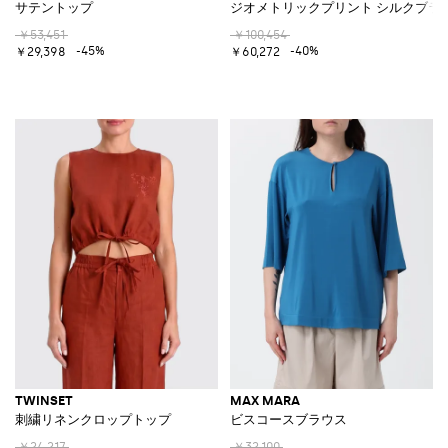
サテントップ
ジオメトリックプリント シルクブラ
￥53,451
￥100,454
-45%
-40%
￥29,398
￥60,272
TWINSET
MAX MARA
刺繍リネンクロップトップ
ビスコースブラウス
￥24,217
￥32,100