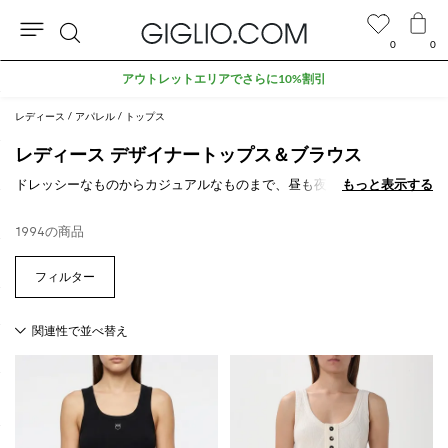
0
0
検
アウトレットエリアでさらに10%割引
索
レディース
アパレル
トップス
レディース デザイナートップス＆ブラウス
ドレッシーなものからカジュアルなものまで、昼も夜も楽しめる
もっと表示する
もっと表示する
レディ
ーストップス
は、デザイナーによって見直され、女性にとってのマスト
アイテムとなりました。レース、クロシェ編み、斑点、ドレープ、スパ
1994の商品
ンコールで飾られたものなど、豊富な品揃えからお選びいただけます。
GIGLIO.COMのオンラインショップで
レディーストップス
をご覧くださ
い。送料無料でお届けします。