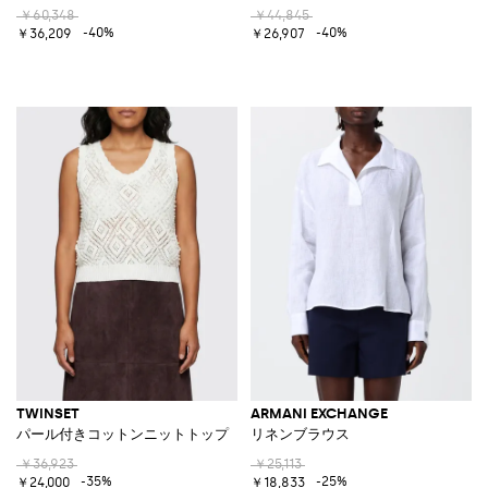
￥60,348
￥44,845
-40%
-40%
￥36,209
￥26,907
TWINSET
ARMANI EXCHANGE
パール付きコットンニットトップ
リネンブラウス
￥36,923
￥25,113
-35%
-25%
￥24,000
￥18,833