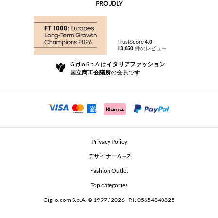
AI Disclaimer
PROUDLY
よくあるご質問
注文
ブティック
お支払い
配送
Community Store
返品と返金
Giglio S.p.A.は
イタリアファッション
ご利用規約
国立商工会議所
の会員です
For a safe shopping experience
アフィリエイトプログラム
Security Communication
Investors
Beauty Seekers VIP Club
Privacy Policy
GIGLIO Token
デザイナーA～Z
Fashion Outlet
GIGLIO.COM x Vestiaire Collective
Top categories
Giglio.com S.p.A. © 1997 / 2026 - P.I. 05654840825
L'Edicola