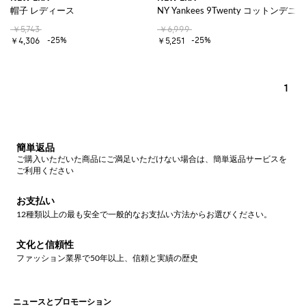
帽子 レディース
NY Yankees 9Twenty コットン
￥5,743
￥6,999
-25%
-25%
￥4,306
￥5,251
1
簡単返品
ご購入いただいた商品にご満足いただけない場合は、簡単返品サービスを
ご利用ください
お支払い
12種類以上の最も安全で一般的なお支払い方法からお選びください。
文化と信頼性
ファッション業界で50年以上、信頼と実績の歴史
ニュースとプロモーション